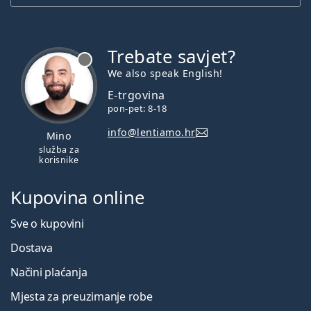
Trebate savjet?
je offline
We also speak English!
E-trgovina
pon-pet: 8-18
info@lentiamo.hr
Mino
služba za
korisnike
Kupovina online
Sve o kupovini
Dostava
Načini plaćanja
Mjesta za preuzimanje robe