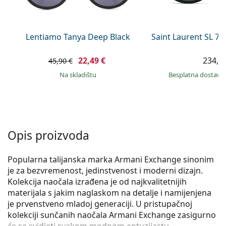
Persol
Prada
Lentiamo Tanya Deep Black
Saint Laurent SL 7
Sve marke sunčanih naočala
22,49 €
234,9
45,90 €
na skladištu
Besplatna dostava
Opis proizvoda
Popularna talijanska marka Armani Exchange sinonim
je za bezvremenost, jedinstvenost i moderni dizajn.
Kolekcija naočala izrađena je od najkvalitetnijih
materijala s jakim naglaskom na detalje i namijenjena
je prvenstveno mladoj generaciji. U pristupačnoj
kolekciji sunčanih naočala Armani Exchange zasigurno