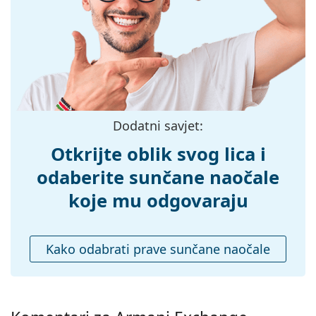
Širina:
141 mm
Dužina drškice:
140 mm
Širina mosta:
18 mm
Težina:
165 g
Prilagodljivi
Ne
Dodatni savjet:
jastučići za nos:
Otkrijte oblik svog lica i
Fleksibilni
Ne
zglob:
odaberite sunčane naočale
Dodaci
koje mu odgovaraju
Kutijica:
Ne
Krpa za
Da
Kako odabrati prave sunčane naočale
čišćenje:
Ostalo
Spol:
Ženske