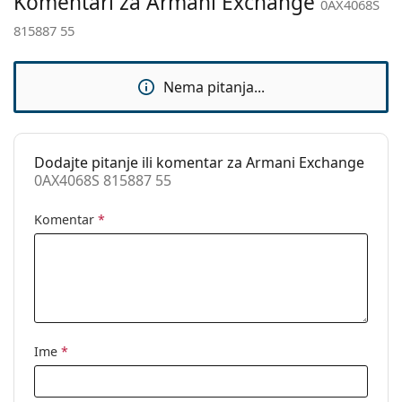
Komentari za Armani Exchange
Kategorija:
Sunčane naočale
0AX4068S
815887 55
Marka:
Armani Exchange
Upotreba:
Moda
Nema pitanja...
Kod:
0AX4068S 815887 55
Dodajte pitanje ili komentar za Armani Exchange
0AX4068S 815887 55
Komentar
*
Ime
*