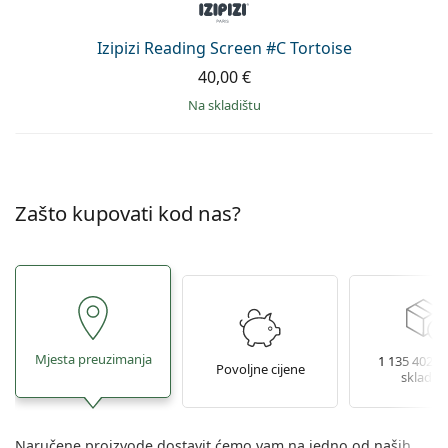
Izipizi Reading Screen #C Tortoise
40,00 €
na skladištu
Zašto kupovati kod nas?
Mjesta preuzimanja
1 135 402 le
Povoljne cijene
skladiš
Naručene proizvode dostavit ćemo vam na jedno od naših