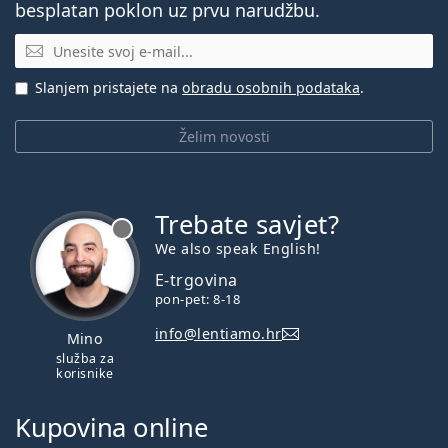
besplatan poklon uz prvu narudžbu.
E-mail
Slanjem pristajete na
obradu osobnih podataka
.
Želim novosti
Trebate savjet?
je offline
We also speak English!
E-trgovina
pon-pet: 8-18
info@lentiamo.hr
Mino
služba za
korisnike
Kupovina online