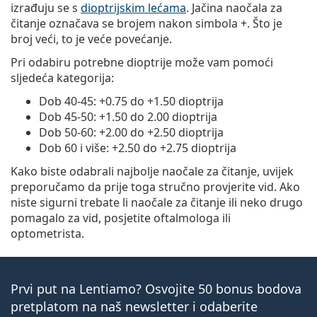
izrađuju se s
dioptrijskim lećama
. Jačina naočala za
čitanje označava se brojem nakon simbola +. Što je
broj veći, to je veće povećanje.
Pri odabiru potrebne dioptrije može vam pomoći
sljedeća kategorija:
Dob 40-45: +0.75 do +1.50 dioptrija
Dob 45-50: +1.50 do 2.00 dioptrija
Dob 50-60: +2.00 do +2.50 dioptrija
Dob 60 i više: +2.50 do +2.75 dioptrija
Kako biste odabrali najbolje naočale za čitanje, uvijek
preporučamo da prije toga stručno provjerite vid. Ako
niste sigurni trebate li naočale za čitanje ili neko drugo
pomagalo za vid, posjetite oftalmologa ili
optometrista.
Prvi put na Lentiamo? Osvojite 50 bonus bodova
pretplatom na naš newsletter i odaberite