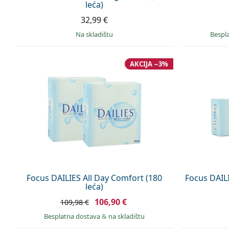
leća)
32,99 €
na skladištu
Bespl
AKCIJA −3%
Focus DAILIES All Day Comfort (180
Focus DAILI
leća)
106,90 €
109,98 €
Besplatna dostava
&
na skladištu