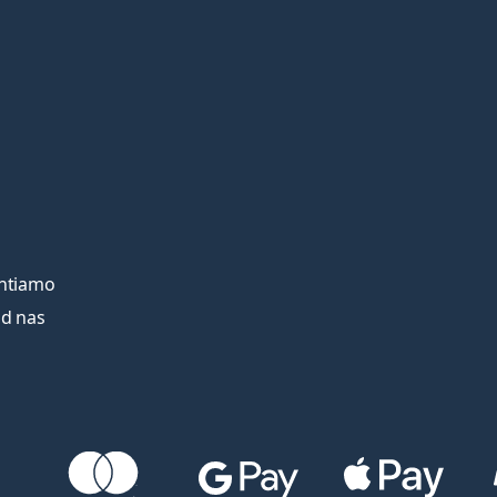
entiamo
od nas