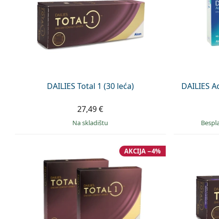
DAILIES Total 1 (30 leća)
DAILIES A
27,49 €
na skladištu
Bespl
AKCIJA −4%