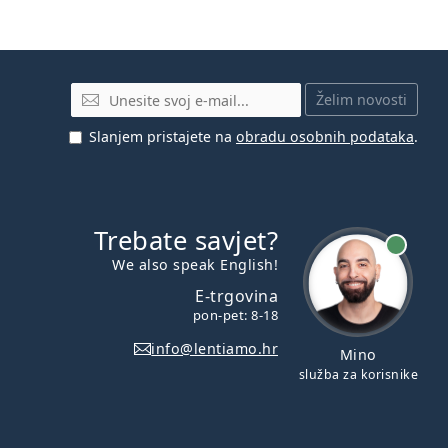
E-mail
Želim novosti
Slanjem pristajete na
obradu osobnih podataka
.
Trebate savjet?
je online
We also speak English!
E-trgovina
pon-pet: 8-18
info@lentiamo.hr
Mino
služba za korisnike