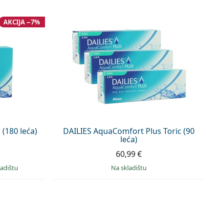
AKCIJA −7%
(180 leća)
DAILIES AquaComfort Plus Toric (90
leća)
60,99 €
ladištu
na skladištu