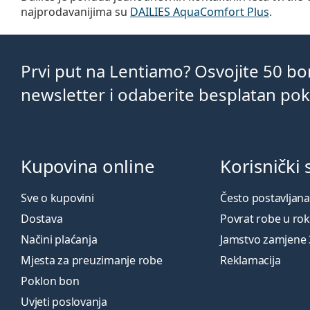
najprodavanijima su
DAILIES AquaComfort Plus
.
Prvi put na Lentiamo? Osvojite 50 b
newsletter i odaberite besplatan po
Kupovina online
Korisnički 
Sve o kupovini
Često postavljana
Dostava
Povrat robe u ro
Načini plaćanja
Jamstvo zamjene
Mjesta za preuzimanje robe
Reklamacija
Poklon bon
Uvjeti poslovanja