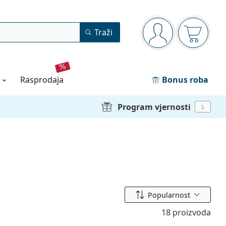
Navigacijska ploča
Traži
ste prijavljeni
Košarica
rasprodaja
Bonus roba
Program vjernosti
i
Sortiraj prema
Popularnost
18 proizvoda