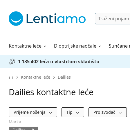
Pretraga
Prijava
Web navigacija
Otopine za leće
Sve o kupovini
Kontaktne leće
Dioptrijske naočale
Sunčane 
1 135 402 leća u vlastitom skladištu
Kontaktne leće
Dailies
Dailies kontaktne leće
Filtri
Vrijeme nošenja
Tip
Proizvođač
Marka
Dailies