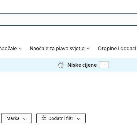
naočale
Naočale
za plavo svjetlo
Otopine i dodaci
Niske cijene
i
Marka
Dodatni filtri