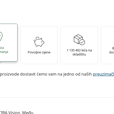
sta
B
1 135 402 leća na
manja
Povoljne cijene
dos
skladištu
proizvode dostavit ćemo vam na jedno od naših
preuzimačk
CIBA Vision. Među