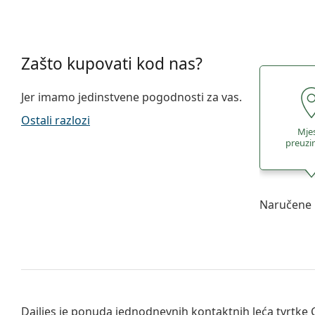
Zašto kupovati kod nas?
Jer imamo jedinstvene pogodnosti za vas.
Ostali razlozi
Mje
preuzi
Naručene 
Dailies je ponuda jednodnevnih kontaktnih leća tvrtke 