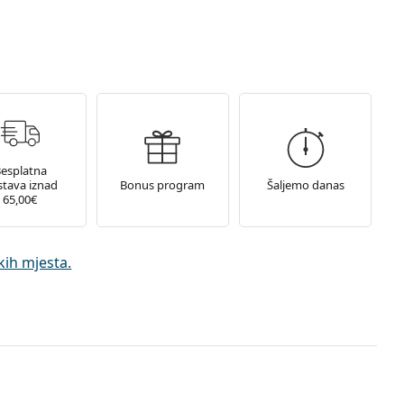
esplatna
tava iznad
Bonus program
Šaljemo danas
65,00€
ih mjesta.