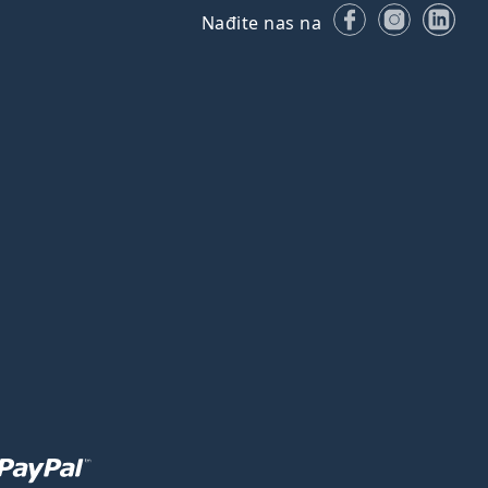
Facebooku
Instagr
Lin
Nađite nas na