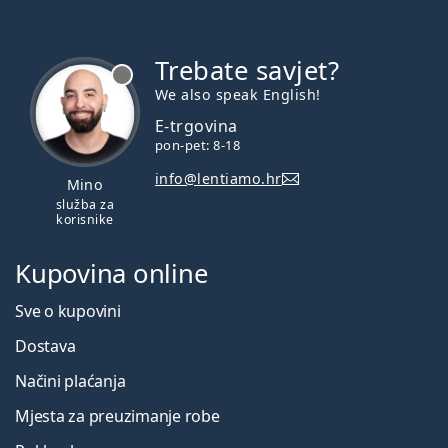
Trebate savjet?
je offline
We also speak English!
E-trgovina
pon-pet: 8-18
info@lentiamo.hr
Mino
služba za
korisnike
Kupovina online
Sve o kupovini
Dostava
Načini plaćanja
Mjesta za preuzimanje robe