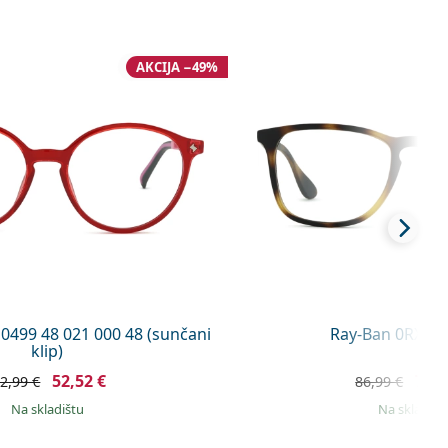
AKCIJA −49%
F 0499 48 021 000 48 (sunčani
Ray-Ban 0RX707
klip)
52,52 €
71,4
2,99 €
86,99 €
na skladištu
na skladišt