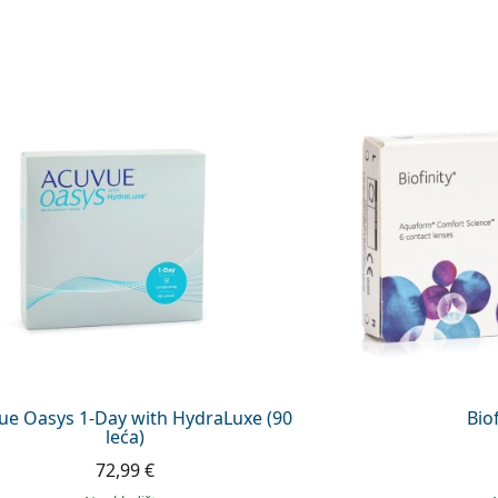
ue Oasys 1-Day with HydraLuxe (90
Biof
leća)
72,99 €