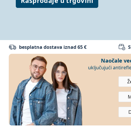
Rasprodaje u trgovini
Nabavite odmah
besplatna dostava iznad 65 €
S
Lentiamo: kontaktne leće, diop
Naočale ve
uključujući antirefl
Ž
M
D