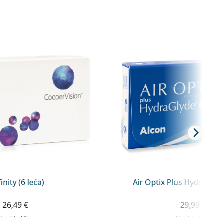
inity (6 leća)
Air Optix Plus Hydragly
26,49 €
29,99 €