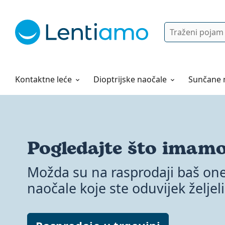
Pretraga
Prijava
Web navigacija
Otopine za leće
Sve o kupovini
Kontaktne leće
Dioptrijske naočale
Sunčane 
Djeca se odlično
Pogledajte što imam
zabavljaju ☀️
Možda su na rasprodaji baš on
Stigle su nove dječje sunčane 
naočale koje ste oduvijek željeli
Lentiamo u ograničenom izdan