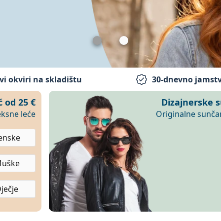
vi okviri na skladištu
30-dnevno jamstv
trijske naočale i sunčane naočale
ć od
25 €
Dizajnerske 
eksne leće
Originalne sunča
enske
uške
ječje