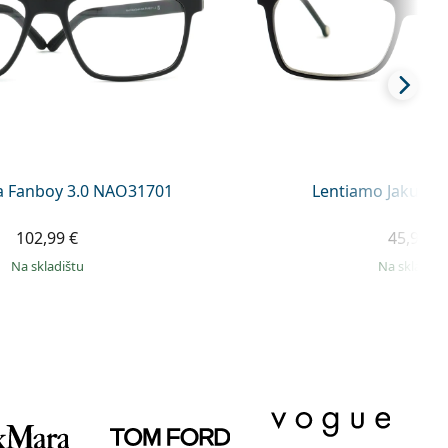
a Fanboy 3.0 NAO31701
Lentiamo Jakub D
102,99 €
45,90 €
na skladištu
na skladišt