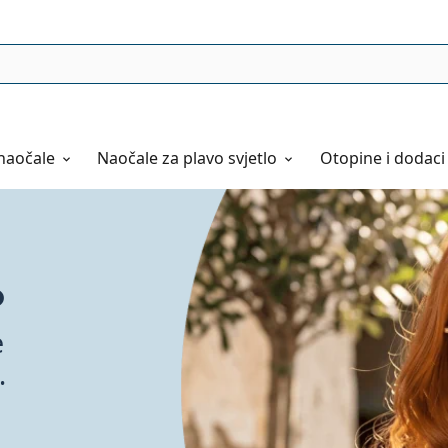
naočale
Naočale
za plavo svjetlo
Otopine i dodaci
o
e
naočale
.
ju.