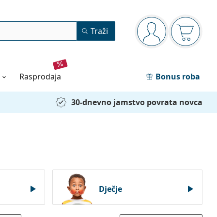
Navigacijska ploča
Traži
ste prijavljeni
Košarica
rasprodaja
Bonus roba
30-dnevno jamstvo povrata novca
Dječje