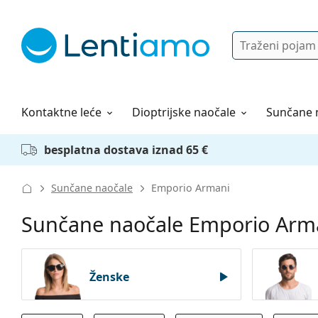
Pretraga
Prijava
Web navigacija
Otopine za leće
Sve o kupovini
Kontaktne leće
Dioptrijske naočale
Sunčane 
besplatna dostava iznad 65 €
Sunčane naočale
Emporio Armani
Sunčane naočale Emporio Arm
Ženske