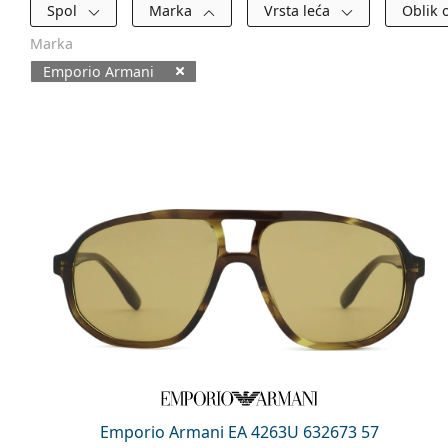
Filtri
Spol
Marka
Vrsta leća
Oblik 
Marka
Emporio Armani
Dostupni proizvodi
Emporio Armani EA 4263U 632673 57