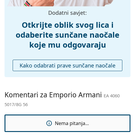
možete pronaći više stilova omiljenih marki.
Prilagodljivi
Ne
Dodatni savjet:
jastučići za nos:
Otkrijte oblik svog lica i
Fleksibilni
Ne
zglob:
odaberite sunčane naočale
Dodaci
koje mu odgovaraju
Kutijica:
Da
Krpa za
Da
Kako odabrati prave sunčane naočale
čišćenje:
Ostalo
Spol:
Ženske
Komentari za Emporio Armani
Kategorija:
Sunčane naočale
EA 4060
5017/8G 56
Marka:
Emporio Armani
Upotreba:
Moda
Nema pitanja...
Kod:
EA 4060 5017/8G 56