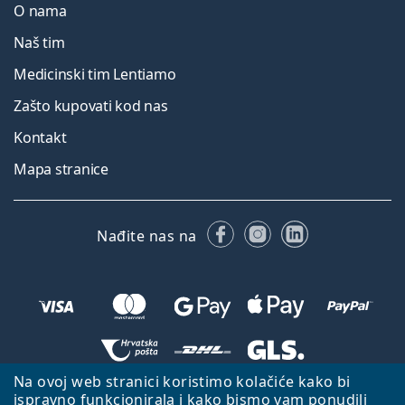
O nama
Naš tim
Medicinski tim Lentiamo
Zašto kupovati kod nas
Kontakt
Mapa stranice
Facebooku
Instagramu
LinkedIn
Nađite nas na
Na ovoj web stranici koristimo kolačiće kako bi
Natrag na početnu stranicu
Idi gore
ispravno funkcionirala i kako bismo vam ponudili