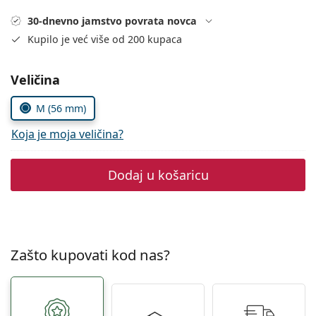
Persol
30-dnevno jamstvo povrata novca
Prada
Kupilo je već više od 200 kupaca
Sve marke sunčanih naočala
Odaberite parametre
Veličina
M (56 mm)
Koja je moja veličina?
Dodaj u košaricu
Zašto kupovati kod nas?