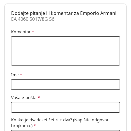
Dostupno na
Ne
recept:
Dodajte pitanje ili komentar za Emporio Armani
EA 4060 5017/8G 56
Komentar
*
Ime
*
Vaša e-pošta
*
Koliko je dvadeset četiri + dva? (Napišite odgovor
brojkama.)
*