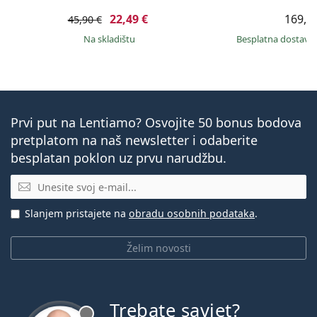
22,49 €
169,9
45,90 €
na skladištu
Besplatna dostava
Prvi put na Lentiamo? Osvojite 50 bonus bodova
pretplatom na naš newsletter i odaberite
besplatan poklon uz prvu narudžbu.
E-mail
Slanjem pristajete na
obradu osobnih podataka
.
Želim novosti
Trebate savjet?
je offline