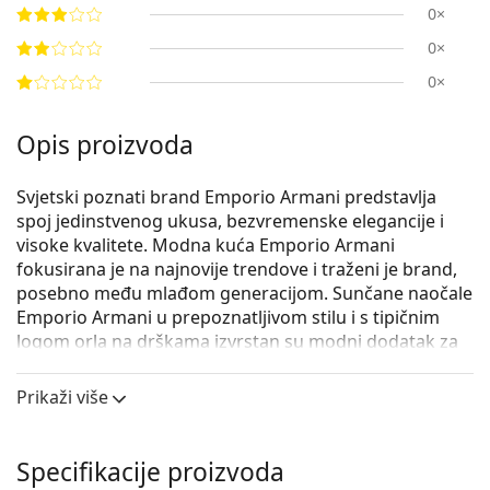
0×
0×
0×
Opis proizvoda
Svjetski poznati brand Emporio Armani predstavlja
spoj jedinstvenog ukusa, bezvremenske elegancije i
visoke kvalitete. Modna kuća Emporio Armani
fokusirana je na najnovije trendove i traženi je brand,
posebno među mlađom generacijom. Sunčane naočale
Emporio Armani u prepoznatljivom stilu i s tipičnim
logom orla na drškama izvrstan su modni dodatak za
sve ljubitelje mode.
Prikaži više
Emporio Armani EA 4060 5017/8G 56
su ženske
sunčane naočale.
Iskoristite značajku virtualnog isprobavanja i
Specifikacije proizvoda
pogledajte kako izgledate sa sunčanim naočalama.