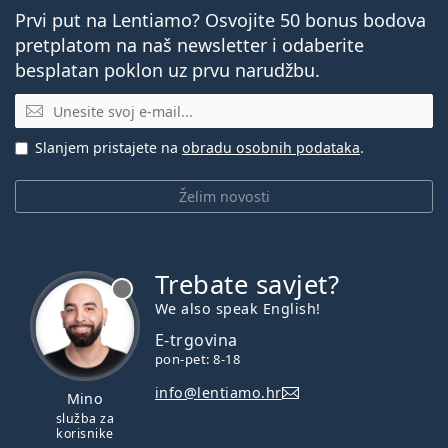
Prvi put na Lentiamo? Osvojite 50 bonus bodova
pretplatom na naš newsletter i odaberite
besplatan poklon uz prvu narudžbu.
E-mail
Slanjem pristajete na
obradu osobnih podataka
.
Želim novosti
Trebate savjet?
je offline
We also speak English!
E-trgovina
pon-pet: 8-18
info@lentiamo.hr
Mino
služba za
korisnike