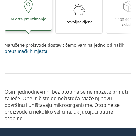
Mjesta preuzimanja
1 135 402 le
Povoljne cijene
skladiš
Naručene proizvode dostavit ćemo vam na jedno od naših
preuzimačkih mjesta.
Osim jednodnevnih, bez otopina se ne možete brinuti
za leće. One ih čiste od nečistoća, vlaže njihovu
površinu i uništavaju mikroorganizme. Otopine se
proizvode u nekoliko veličina, uključujući putne
otopine.