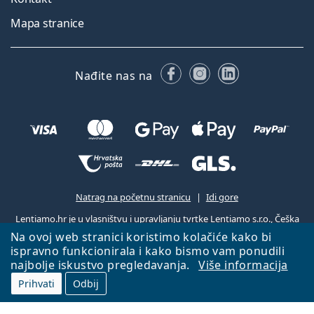
Mapa stranice
Facebooku
Instagramu
LinkedIn
Nađite nas na
Natrag na početnu stranicu
Idi gore
Lentiamo.hr je u vlasništvu i upravljanju tvrtke Lentiamo s.r.o., Češka
Republika
S vama smo već 18 godina.
Na ovoj web stranici koristimo kolačiće kako bi
ispravno funkcionirala i kako bismo vam ponudili
najbolje iskustvo pregledavanja.
Više informacija
Prihvati
Odbij