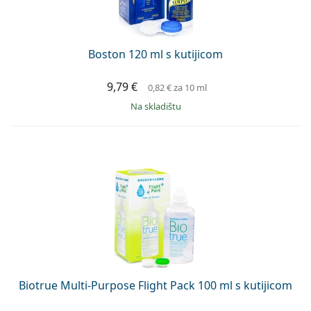
Persol
Prada
Boston 120 ml s kutijicom
Sve marke sunčanih naočala
9,79 €
0,82 €
za 10 ml
na skladištu
Biotrue Multi-Purpose Flight Pack 100 ml s kutijicom