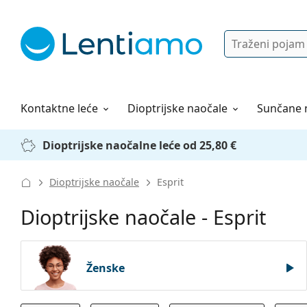
Pretraga
Prijava
Web navigacija
Otopine za leće
Sve o kupovini
Kontaktne leće
Dioptrijske naočale
Sunčane 
Dioptrijske naočalne leće od 25,80 €
Dioptrijske naočale
Esprit
Dioptrijske naočale - Esprit
Ženske