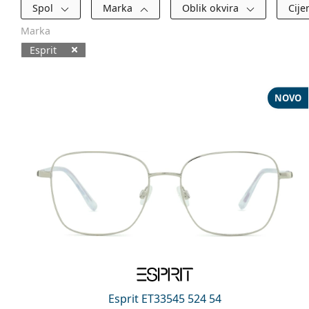
Filtri
Spol
Marka
Oblik okvira
Cij
Marka
Esprit
Dostupni proizvodi
NOVO
Esprit ET33545 524 54