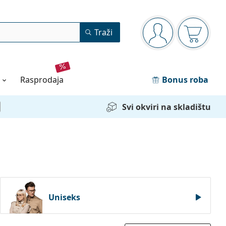
Navigacijska ploča
Traži
ste prijavljeni
Košarica
rasprodaja
Bonus roba
Svi okviri na skladištu
Uniseks