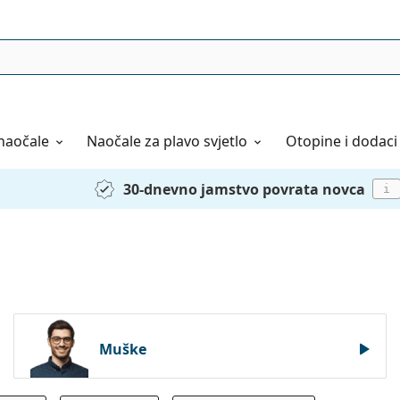
naočale
Naočale
za plavo svjetlo
Otopine i dodaci
30-dnevno jamstvo povrata novca
i
Muške