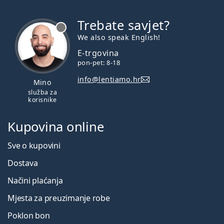
Trebate savjet?
je offline
We also speak English!
E-trgovina
pon-pet: 8-18
info@lentiamo.hr
Mino
služba za
korisnike
Kupovina online
Sve o kupovini
Dostava
Načini plaćanja
Mjesta za preuzimanje robe
Poklon bon