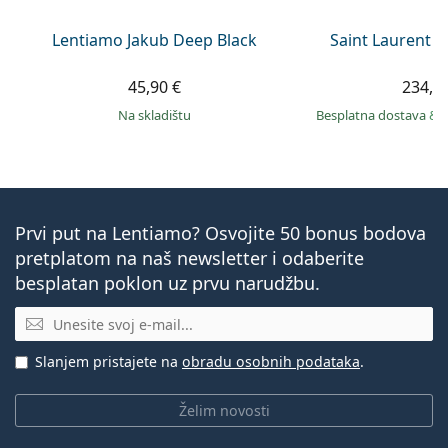
Lentiamo Jakub Deep Black
Saint Laurent S
45,90 €
234,9
na skladištu
Besplatna dostava
&
Prvi put na Lentiamo? Osvojite 50 bonus bodova
pretplatom na naš newsletter i odaberite
besplatan poklon uz prvu narudžbu.
E-mail
Slanjem pristajete na
obradu osobnih podataka
.
Želim novosti