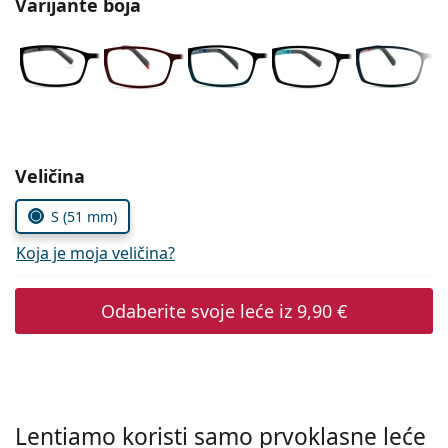
Varijante boja
Persol
Prada
Sve marke sunčanih naočala
Odaberite parametre
Veličina
S (51 mm)
Koja je moja veličina?
Odaberite svoje leće iz
9,90 €
Lentiamo koristi samo prvoklasne leće