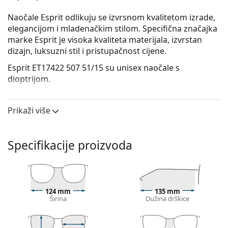
Naočale Esprit odlikuju se izvrsnom kvalitetom izrade,
elegancijom i mladenačkim stilom. Specifična značajka
marke Esprit je visoka kvaliteta materijala, izvrstan
dizajn, luksuzni stil i pristupačnost cijene.
Esprit ET17422 507 51/15
su unisex naočale s
dioptrijom.
Iskoristite značajku virtualnog isprobavanja i
pogledajte kako izgledate s naočalama.
Prikaži više
Okvir naočala
Crna boja okvira savršeno pristaje uz hladne nijanse
Specifikacije proizvoda
puti i sa svijetlosmeđom, crnom ili svijetlo
plavom kosom.
Pravokutni okviri idealan su izbor ako imate ovalni
ili okrugli oblik lica.
124 mm
135 mm
Okvir naočala izrađen je od vrlo kvalitetne plastike
Širina
Dužina drškice
koja nudi visoku otpornost, udobno nošenje
i izniman izgled.