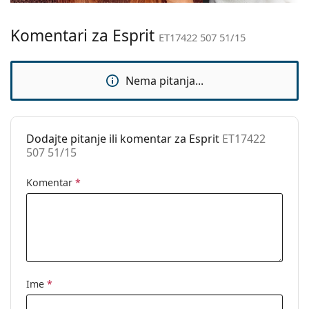
Težina:
40 g
Komentari za Esprit
Prilagodljivi
Ne
ET17422 507 51/15
jastučići za nos:
Dodaci
Nema pitanja...
Kutijica:
Da
Krpa za
Da
čišćenje:
Dodajte pitanje ili komentar za Esprit
ET17422
507 51/15
Ostalo
Spol:
Unisex
Komentar
*
Kategorija:
Dioptrijske naočale
Marka:
Esprit
Kod:
ET17422 507 51/15
Ime
*