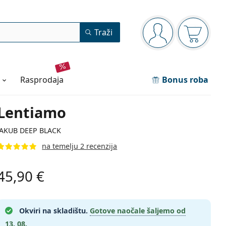
Navigacijska ploča
Traži
ste prijavljeni
Košarica
rasprodaja
Bonus roba
Lentiamo
JAKUB DEEP BLACK
na temelju 2 recenzija
45,90 €
Okviri na skladištu.
Gotove naočale šaljemo od
13. 08.