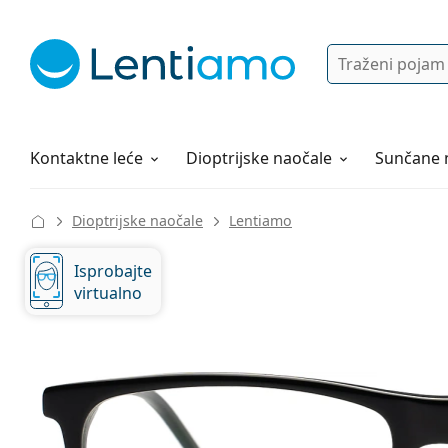
Pretraga
Prijava
Web navigacija
Otopine za leće
Sve o kupovini
Kontaktne leće
Dioptrijske naočale
Sunčane 
Dioptrijske naočale
Lentiamo
Isprobajte
virtualno