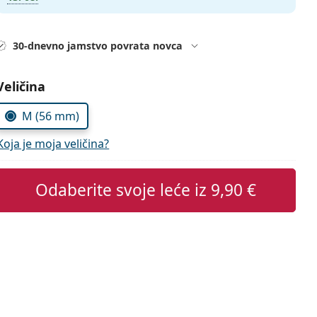
30-dnevno jamstvo povrata novca
Odaberite parametre
Veličina
M (56 mm)
Koja je moja veličina?
Odaberite svoje leće iz
9,90 €