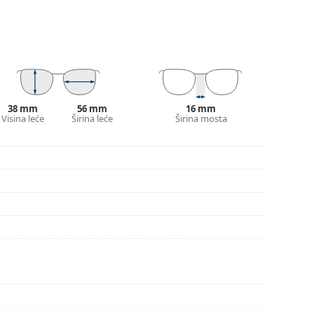
utrole i njena izvedba mogu se razlikovati.
je i njegu naočala. Neki modeli umjesto krpe mogu
onašli više stilova ili provjerite naš
vodič za
38 mm
56 mm
16 mm
Visina leće
Širina leće
Širina mosta