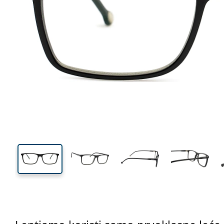
137 mm
Širina
Širina
leće
38 mm
56 mm
Visina leće
Širina leće