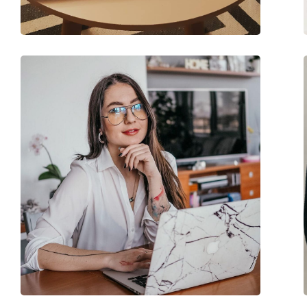
Kategorija:
Dioptrijske naočale
Naočale s filterom p
Marka:
Lentiamo
Kod:
Jakub Deep Black