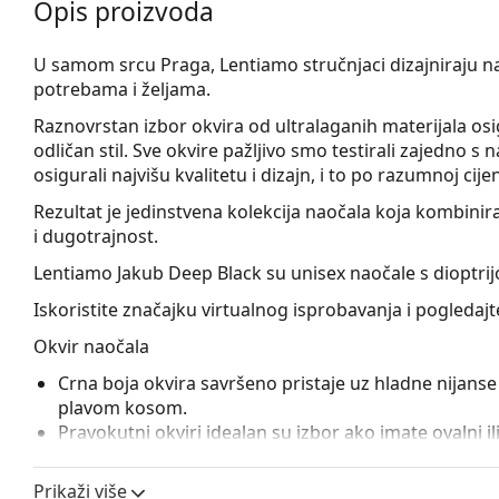
Opis proizvoda
U samom srcu Praga, Lentiamo stručnjaci dizajniraju 
potrebama i željama.
Raznovrstan izbor okvira od
ultralaganih materijala
osi
odličan stil. Sve okvire pažljivo smo testirali zajedno 
osigurali najvišu kvalitetu i dizajn, i to po razumnoj cijen
Rezultat je jedinstvena kolekcija naočala koja kombinira
i dugotrajnost.
Lentiamo Jakub Deep Black
su unisex naočale s dioptri
Iskoristite značajku virtualnog isprobavanja i pogledaj
Okvir naočala
Crna boja okvira savršeno pristaje uz hladne nijanse 
plavom kosom.
Pravokutni okviri idealan su izbor ako imate ovalni ili 
Pribor
Prikaži više