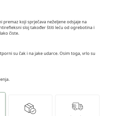
ni premaz koji sprječava neželjene odsjaje na
ntirefleksni sloj također štiti leću od ogrebotina i
lako čiste.
otporni su čak i na jake udarce. Osim toga, vrlo su
enja.