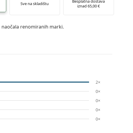
Besplatna dostava
Sve na skladištu
iznad 65,00 €
a naočala renomiranih marki.
2×
0×
0×
0×
0×