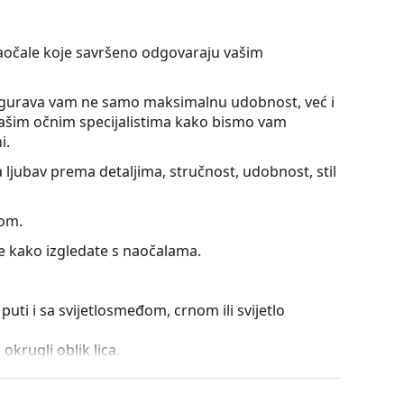
naočale koje savršeno odgovaraju vašim
gurava vam ne samo maksimalnu udobnost, već i
s našim očnim specijalistima kako bismo vam
i.
 ljubav prema detaljima, stručnost, udobnost, stil
jom.
te kako izgledate s naočalama.
puti i sa svijetlosmeđom, crnom ili svijetlo
okrugli oblik lica.