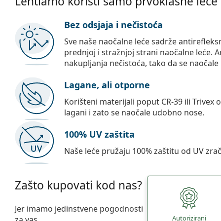
Lentiamo koristi samo prvoklasne leće
Bez odsjaja i nečistoća
Sve naše naočalne leće sadrže antirefleks
prednjoj i stražnjoj strani naočalne leće. A
nakupljanja nečistoća, tako da se naočale 
Lagane, ali otporne
Korišteni materijali poput CR-39 ili Trivex 
lagani i zato se naočale udobno nose.
100% UV zaštita
Naše leće pružaju 100% zaštitu od UV zrač
Zašto kupovati kod nas?
Jer imamo jedinstvene pogodnosti
Autorizirani
za vas.