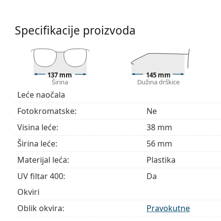
Naočale isporučujemo s originalnom futrolom. Boja f
Krpa koja se nalazi u pakiranju idealna je za čišćen
sadržavati tekstilnu vrećicu.
Specifikacije proizvoda
Istražite cijelu ponudu
dioptrijskih naočala
kako biste pr
kupnju naočala
ako trebate pomoć pri odabiru.
137 mm
145 mm
Širina
Dužina drškice
Leće naočala
Fotokromatske:
Ne
Visina leće:
38 mm
Širina leće:
56 mm
Materijal leća:
Plastika
UV filtar 400:
Da
Okviri
Oblik okvira:
Pravokutne