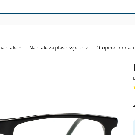
naočale
Naočale
za plavo svjetlo
Otopine i dodaci