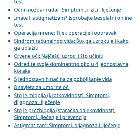
test
Očni moždani udar: Simptomi, rizici i liječenje
Imate li astigmatizam? Isprobajte besplatni online
test
Operacija mrene: Tijek operacije i oporavak
Sindrom računalnog vida: Što ga uzrokuje i kako
ga ublažiti
Crvene oči: Najčešći uzroci i što učiniti
Odredite svoje dominantno oko u 4 jednostavna
koraka
5 jednostavnih načina za poboljšanje vida
8 savjeta za umorne oči
Što je miopija (kratkovidnost): Simptomi,
dijagnoza i liječenje
Što je prezbiopija (staračka dalekovidnost):
Simptomi, liječenje i prevencija
Astigmatizam: Simptomi, dijagnoza i liječenje