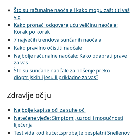
Što su računalne naočale i kako mogu zaštititi vaš
vid
Kako pronaći odgovarajuću veličinu naočala:
Korak po korak
7 najvećih trendova sunčanih naočala
Kako pravilno očistiti naočale
Najbolje računalne naočale: Kako odabrati prave
za vas
Što su sunčane naočale za nošenje preko
dioptrijskih i jesu li prikladne za vas?
Zdravlje očiju
Najbolje kapi za oči za suhe oči
Natečene vjeđe: Simptomi, uzroci i mogućnosti
liječenja
Test vida kod kuće: Isprobajte besplatni Snellenov