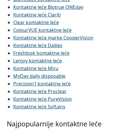
Persol
Kontaktne leće Biotrue ONEday
Kontaktne leće Clariti
Prada
Clear kontaktne leće
Sve marke sunčanih naočala
ColourVUE kontaktne leće
Kontaktne leće marke CooperVision
Kontaktne leće Dailies
Freshlook kontaktne leće
Lenjoy kontaktne leće
Kontaktne leće Miru
MyDay daily disposable
Precision1 kontaktne leće
Kontaktne leće Proclear
Kontaktne leće PureVision
Kontaktne leće SofLens
Najpopularnije kontaktne leće