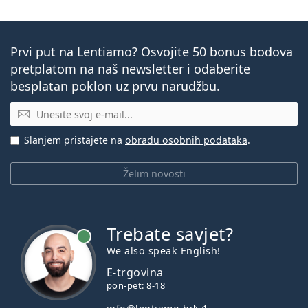
Prvi put na Lentiamo? Osvojite 50 bonus bodova
pretplatom na naš newsletter i odaberite
besplatan poklon uz prvu narudžbu.
E-mail
Slanjem pristajete na
obradu osobnih podataka
.
Želim novosti
Trebate savjet?
je online
We also speak English!
E-trgovina
pon-pet: 8-18