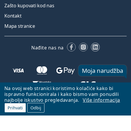
Zašto kupovati kod nas
Kontakt
Mapa stranice
Facebooku
Instagramu
LinkedIn
Nađite nas na
Moja narudžba
Na ovoj web stranici koristimo kolačiće kako bi
ispravno funkcionirala i kako bismo vam ponudili
Natrag na početnu stranicu
Idi gore
najbolje iskustvo pregledavanja.
Više informacija
Lentiamo.hr je u vlasništvu i upravljanju tvrtke Lentiamo s.r.o., Češka
Prihvati
Odbij
Republika
S vama smo već 18 godina.