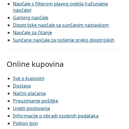
Naočale s filterom plavog svjetla (računalne
naočale)
Gaming naočale
Dioptrijske naočale sa sunčanim nastavkom
Naočale za čitanje
Sunčane naočale za nošenje preko dioptrijskih
Online kupovina
Sve o kupovini
Dostava
Načini plaćanja
Preuzimanje pošiljke
Uvjeti poslovanja
Informacije o obradi osobnih podataka
Poklon bon