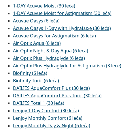
1-DAY Acuvue Moist (30 leća)
1-DAY Acuvue Moist for Astigmatism (30 leća)
Acuvue Oasys (6 leća)
Acuvue Oasys 1-Day with HydraLuxe (30 leća)
Acuvue Oasys for Astigmatism (6 leća)
Air Optix Aqua (6 leća)
Air Optix Night & Day Aqua (6 leća)
Air Optix Plus Hydraglyde (6 leća)
Air Optix Plus Hydraglyde for Astigmatism (3 leće)
Biofinity (6 leća)
Biofinity Toric (6 leća)
DAILIES AquaComfort Plus (30 leća)
DAILIES AquaComfort Plus Toric (30 leća)
DAILIES Total 1 (30 leća)
Lenjoy 1 Day Comfort (30 leća)
Lenjoy Monthly Comfort (6 leća)
Lenjoy Monthly Day & Night (6 leća)