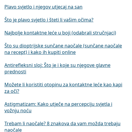
Plavo svjetlo i njegov utjecaj na san
Što je plavo svjetlo i šteti li vašim očima?
Najbolje kontaktne leće u boji (odabrali stručnjaci)
Što su dioptrijske sunčane naočale (sunčane naočale
na recept) i kako ih kupiti online
Antirefleksni sloj: Što je i koje su njegove glavne
prednosti
Možete li koristiti otopinu za kontaktne leće kao kapi
za oči?
Astigmatizam: Kako utječe na percepciju svjetla i
vožnju noću
Trebam li naočale? 8 znakova da vam možda trebaju
naočale