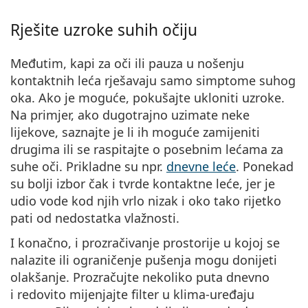
Rješite uzroke suhih očiju
Međutim, kapi za oči ili pauza u nošenju
kontaktnih leća rješavaju samo simptome suhog
oka. Ako je moguće, pokušajte ukloniti uzroke.
Na primjer, ako dugotrajno uzimate neke
lijekove, saznajte je li ih moguće zamijeniti
drugima ili se raspitajte o posebnim lećama za
suhe oči. Prikladne su npr.
dnevne leće
. Ponekad
su bolji izbor čak i tvrde kontaktne leće, jer je
udio vode kod njih vrlo nizak i oko tako rijetko
pati od nedostatka vlažnosti.
I konačno, i prozračivanje prostorije u kojoj se
nalazite ili ograničenje pušenja mogu donijeti
olakšanje. Prozračujte nekoliko puta dnevno
i redovito mijenjajte filter u klima-uređaju