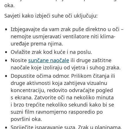
oka.
Savjeti kako izbjeći suhe oči uključuju:
Izbjegavajte da vam zrak puše direktno u oči –
nemojte usmjeravati ventilatore niti klima-
uređaje prema njima.
Ovlažite zrak kod kuće i na poslu.
Nosite
sunčane naočale
ili druge zaštitne
naočale koje izoliraju od vjetra i suhog zraka.
Dopustite očima odmor. Prilikom čitanja ili
druge aktivnosti koja zahtijeva vizualnu
koncentraciju, redovito odvraćajte pogled
s ekrana. Zatvorite oči na nekoliko minuta
i brzo trepćite nekoliko sekundi kako bi se
suzni film ravnomjerno rasporedio po
površini oka.
Spriječite isparavanje suza. Zrak u planinama,