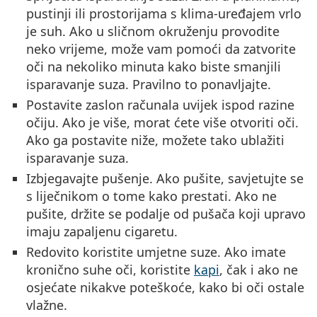
pustinji ili prostorijama s klima-uređajem vrlo
je suh. Ako u sličnom okruženju provodite
neko vrijeme, može vam pomoći da zatvorite
oči na nekoliko minuta kako biste smanjili
isparavanje suza. Pravilno to ponavljajte.
Postavite zaslon računala uvijek ispod razine
očiju. Ako je više, morat ćete više otvoriti oči.
Ako ga postavite niže, možete tako ublažiti
isparavanje suza.
Izbjegavajte pušenje. Ako pušite, savjetujte se
s liječnikom o tome kako prestati. Ako ne
pušite, držite se podalje od pušača koji upravo
imaju zapaljenu cigaretu.
Redovito koristite umjetne suze. Ako imate
kronično suhe oči, koristite
kapi
, čak i ako ne
osjećate nikakve poteškoće, kako bi oči ostale
vlažne.