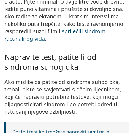
u autu. Pijte minimalno dvije litre vode dnevno,
jedite puno vitamina i priuštite si dovoljno sna.
Ako radite za ekranom, u kratkim intervalima
nekoliko puta trepćite, kako biste ravnomjerno
rasporedili suzni film i
spriječili sindrom
računalnog vida
.
Napravite test, patite li od
sindroma suhog oka
Ako mislite da patite od sindroma suhog oka,
trebali biste se savjetovati s očnim liječnikom,
koji će napraviti potrebne testove, koji mogu
dijagnosticirati sindrom i po potrebi odrediti
i stupanj njegove ozbiljnosti.
Postoji test koji možete napraviti sami prije