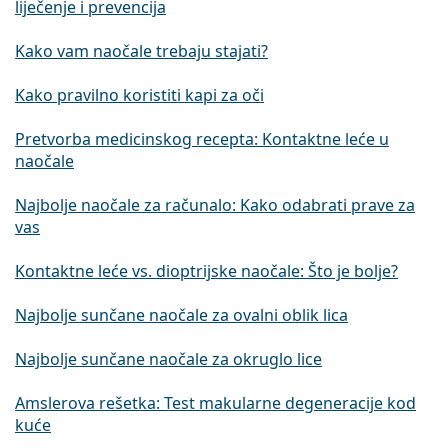
liječenje i prevencija
Kako vam naočale trebaju stajati?
Kako pravilno koristiti kapi za oči
Pretvorba medicinskog recepta: Kontaktne leće u
naočale
Najbolje naočale za računalo: Kako odabrati prave za
vas
Kontaktne leće vs. dioptrijske naočale: Što je bolje?
Najbolje sunčane naočale za ovalni oblik lica
Najbolje sunčane naočale za okruglo lice
Amslerova rešetka: Test makularne degeneracije kod
kuće