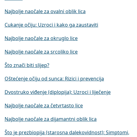
Najbolje naočale za ovalni oblik lica
Cukanje očiju: Uzroci i kako ga zaustaviti
Najbolje naočale za okruglo lice
Najbolje naočale za srcoliko lice
Što znači biti slijep?
Oštećenje očiju od sunca: Rizici i prevencija
Dvostruko viđenje (diplopija): Uzroci i liječenje
Najbolje naočale za četvrtasto lice
Najbolje naočale za dijamantni oblik lica
Što je prezbiopija (starosna dalekovidnost): Simptomi,