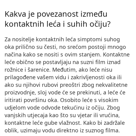
Kakva je povezanost između
kontaktnih leća i suhih očiju?
Za nositelje kontaktnih leća simptomi suhog
oka prilično su česti, no srećom postoji mnogo
načina kako se nositi s ovim stanjem. Kontaktne
leće obično se postavljaju na suzni film iznad
rožnice i šarenice. Međutim, ako leće nisu
prilagođene vašem vidu i zakrivljenosti oka ili
ako su njihovi rubovi preoštri zbog nekvalitetne
proizvodnje, sloj vode će se prekinuti, a leće će
iritirati površinu oka. Osobito leće s visokim
udjelom vode odvode tekućinu iz očiju. Zbog
vanjskih utjecaja kao što su vjetar ili vrućina,
kontaktne leće gube vlažnost. Kako bi zadržale
oblik, uzimaju vodu direktno iz suznog filma.