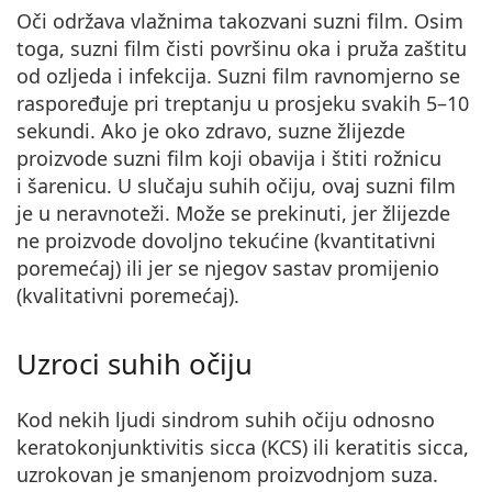
Oči održava vlažnima takozvani suzni film. Osim
toga, suzni film čisti površinu oka i pruža zaštitu
od ozljeda i infekcija. Suzni film ravnomjerno se
raspoređuje pri treptanju u prosjeku svakih 5–10
sekundi. Ako je oko zdravo, suzne žlijezde
proizvode suzni film koji obavija i štiti rožnicu
i šarenicu. U slučaju suhih očiju, ovaj suzni film
je u neravnoteži. Može se prekinuti, jer žlijezde
ne proizvode dovoljno tekućine (kvantitativni
poremećaj) ili jer se njegov sastav promijenio
(kvalitativni poremećaj).
Uzroci suhih očiju
Kod nekih ljudi sindrom suhih očiju odnosno
keratokonjunktivitis sicca (KCS) ili keratitis sicca,
uzrokovan je smanjenom proizvodnjom suza.