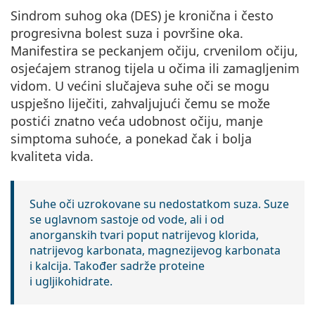
Persol
Sindrom suhog oka (DES) je kronična i često
progresivna bolest suza i površine oka.
Prada
Manifestira se peckanjem očiju, crvenilom očiju,
Sve marke sunčanih naočala
osjećajem stranog tijela u očima ili zamagljenim
vidom. U većini slučajeva suhe oči se mogu
uspješno liječiti, zahvaljujući čemu se može
postići znatno veća udobnost očiju, manje
simptoma suhoće, a ponekad čak i bolja
kvaliteta vida.
Suhe oči uzrokovane su nedostatkom suza. Suze
se uglavnom sastoje od vode, ali i od
anorganskih tvari poput natrijevog klorida,
natrijevog karbonata, magnezijevog karbonata
i kalcija. Također sadrže proteine
i ugljikohidrate.