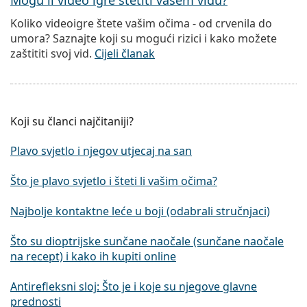
Mogu li video igre štetiti vašem vidu?
Koliko videoigre štete vašim očima - od crvenila do
umora? Saznajte koji su mogući rizici i kako možete
zaštititi svoj vid.
Cijeli članak
Koji su članci najčitaniji?
Plavo svjetlo i njegov utjecaj na san
Što je plavo svjetlo i šteti li vašim očima?
Najbolje kontaktne leće u boji (odabrali stručnjaci)
Što su dioptrijske sunčane naočale (sunčane naočale
na recept) i kako ih kupiti online
Antirefleksni sloj: Što je i koje su njegove glavne
prednosti