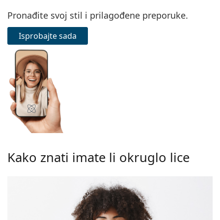
Persol
Pronađite svoj stil i prilagođene preporuke.
Prada
Isprobajte sada
Sve marke sunčanih naočala
Kako znati imate li okruglo lice