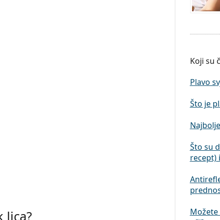
Koji su č
Plavo sv
Što je p
Najbolje
Što su 
recept) 
Antirefl
prednos
Možete l
 lica?