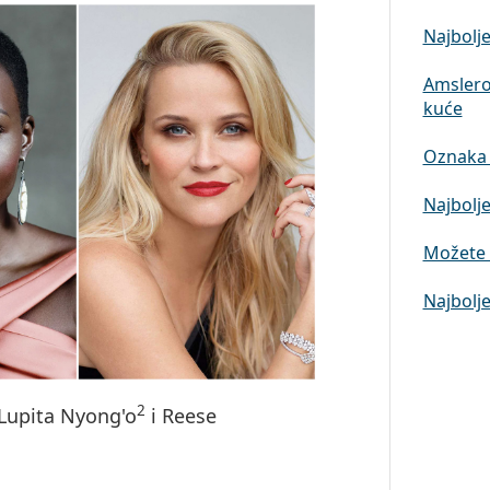
Najbolje
Amslero
kuće
Oznaka 
Najbolje
Možete l
Najbolje
2
 Lupita Nyong'o
i Reese