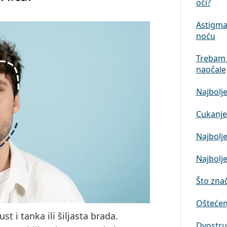
oči?
Astigmat
noću
Trebam 
naočale
Najbolje
Cukanje 
Najbolje
Najbolje
Što znači
Oštećenj
ust i tanka ili šiljasta brada.
Dvostruk