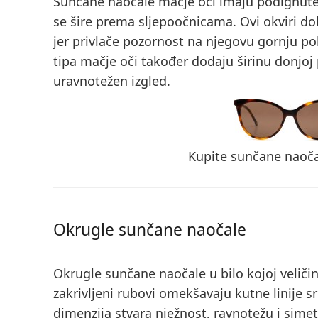
Sunčane naočale mačje oči imaju podignute
se šire prema sljepoočnicama. Ovi okviri dob
jer privlače pozornost na njegovu gornju p
tipa mačje oči također dodaju širinu donjoj p
uravnotežen izgled.
Kupite sunčane naoča
Okrugle sunčane naočale
Okrugle sunčane naočale u bilo kojoj veličini
zakrivljeni rubovi omekšavaju kutne linije sr
dimenzija stvara nježnost, ravnotežu i simetr