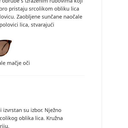
 obrube s izraženim rubovima koji
ro pristaju srcolikom obliku lica
olovicu. Zaobljene sunčane naočale
olovici lica, stvarajući
le mačje oči
 izvrstan su izbor. Nježno
colikog oblika lica. Kružna
iju.