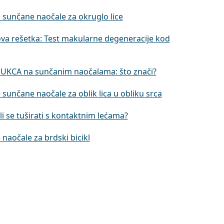
 sunčane naočale za okruglo lice
va rešetka: Test makularne degeneracije kod
UKCA na sunčanim naočalama: što znači?
 sunčane naočale za oblik lica u obliku srca
i se tuširati s kontaktnim lećama?
 naočale za brdski bicikl