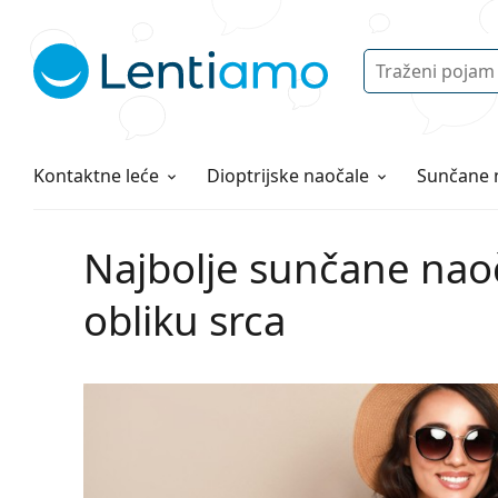
Pretraga
Prijava
Web navigacija
Otopine za leće
Sve o kupovini
Kontaktne leće
Dioptrijske naočale
Sunčane 
Najbolje sunčane naoča
obliku srca