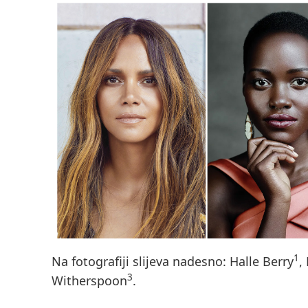
1
Na fotografiji slijeva nadesno: Halle Berry
,
3
Witherspoon
.