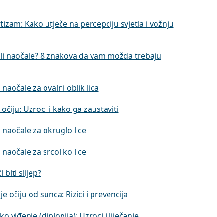
izam: Kako utječe na percepciju svjetla i vožnju
li naočale? 8 znakova da vam možda trebaju
 naočale za ovalni oblik lica
očiju: Uzroci i kako ga zaustaviti
 naočale za okruglo lice
 naočale za srcoliko lice
 biti slijep?
e očiju od sunca: Rizici i prevencija
o viđenje (diplopija): Uzroci i liječenje