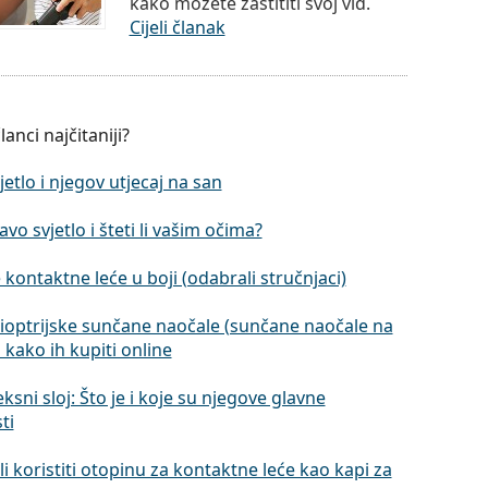
kako možete zaštititi svoj vid.
Cijeli članak
lanci najčitaniji?
jetlo i njegov utjecaj na san
lavo svjetlo i šteti li vašim očima?
 kontaktne leće u boji (odabrali stručnjaci)
dioptrijske sunčane naočale (sunčane naočale na
i kako ih kupiti online
eksni sloj: Što je i koje su njegove glavne
ti
i koristiti otopinu za kontaktne leće kao kapi za