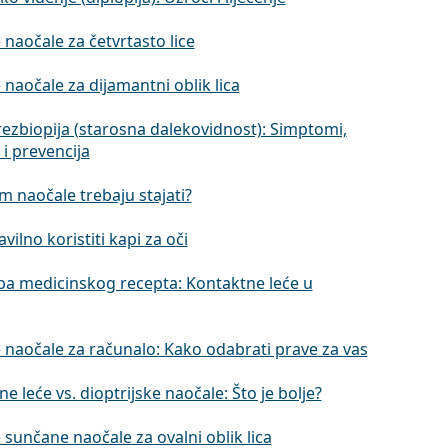
 naočale za četvrtasto lice
 naočale za dijamantni oblik lica
rezbiopija (starosna dalekovidnost): Simptomi,
e i prevencija
 naočale trebaju stajati?
vilno koristiti kapi za oči
ba medicinskog recepta: Kontaktne leće u
 naočale za računalo: Kako odabrati prave za vas
e leće vs. dioptrijske naočale: Što je bolje?
 sunčane naočale za ovalni oblik lica