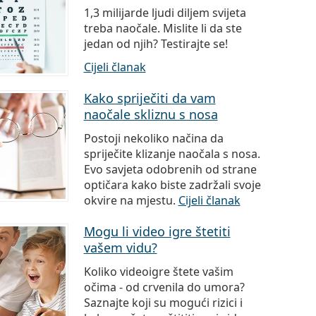
1,3 milijarde ljudi diljem svijeta
treba naočale. Mislite li da ste
jedan od njih? Testirajte se!
Cijeli članak
Kako spriječiti da vam
naočale skliznu s nosa
Postoji nekoliko načina da
spriječite klizanje naočala s nosa.
Evo savjeta odobrenih od strane
optičara kako biste zadržali svoje
okvire na mjestu.
Cijeli članak
Mogu li video igre štetiti
vašem vidu?
Koliko videoigre štete vašim
očima - od crvenila do umora?
Saznajte koji su mogući rizici i