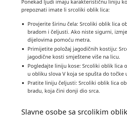
Ponekad ljudi imaju karakterističnu liniju k
prepoznati imate li srcoliki oblik lica:
Provjerite širinu čela
: Srcoliki oblik lica 
bradom i čeljusti. Ako niste sigurni, izmjer
dijelovima pomoću metra.
Primijetite položaj jagodičnih kostiju
: Src
jagodične kosti smještene više na licu.
Pogledajte liniju kose
: Srcoliki oblik lica
u obliku slova V koja se spušta do točke u
Pratite liniju čeljusti
: Srcoliki oblik lica 
bradu, koja čini donji dio srca.
Slavne osobe sa srcolikim obli