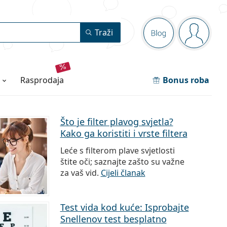
Navigacijska p
Traži
Blog
ste prija
rasprodaja
Bonus roba
Što je filter plavog svjetla?
Kako ga koristiti i vrste filtera
Leće s filterom plave svjetlosti
štite oči; saznajte zašto su važne
za vaš vid.
Cijeli članak
Test vida kod kuće: Isprobajte
Snellenov test besplatno