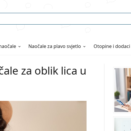
naočale
Naočale
za plavo svjetlo
Otopine i dodaci
le za oblik lica u