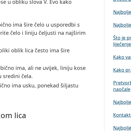
ose u obliku slova V. Evo kako
Najbolje
obično ima šire čelo u usporedbi s
Najbolje
ite čelo i liniju čeljusti na najširim
Što je p
liječenj
oliki oblik lica često ima šire
Kako vam
 obično ima, ali ne uvijek, liniju kose
Kako pra
 sredini čela.
Pretvor
obično ima usku, ponekad šiljastu
naočale
Najbolje
kom lica
Kontaktn
Najbolje