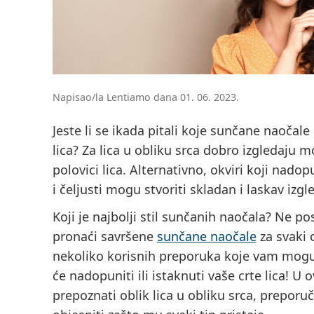
Napisao/la Lentiamo dana 01. 06. 2023.
Jeste li se ikada pitali koje sunčane naočale
lica? Za lica u obliku srca dobro izgledaju m
polovici lica. Alternativno, okviri koji nado
i čeljusti mogu stvoriti skladan i laskav izgl
Koji je najbolji stil sunčanih naočala? Ne po
pronaći savršene
sunčane naočale
za svaki 
nekoliko korisnih preporuka koje vam mogu
će nadopuniti ili istaknuti vaše crte lica!
prepoznati oblik lica u obliku srca, preporuč