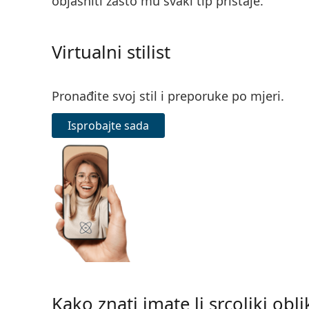
objasniti zašto mu svaki tip pristaje.
Virtualni stilist
Pronađite svoj stil i preporuke po mjeri.
Isprobajte sada
Kako znati imate li srcoliki oblik