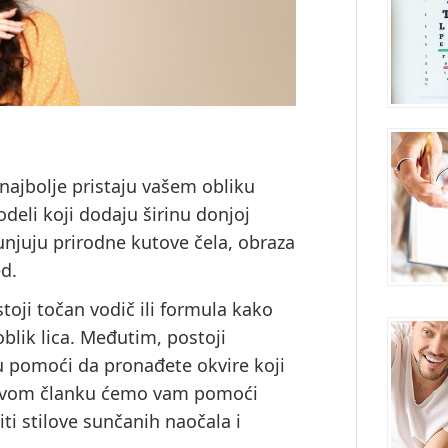
 najbolje pristaju vašem obliku
odeli koji dodaju širinu donjoj
punjuju prirodne kutove čela, obraza
ed.
stoji točan vodič ili formula kako
oblik lica. Međutim, postoji
 pomoći da pronađete okvire koji
 U ovom članku ćemo vam pomoći
iti stilove sunčanih naočala i