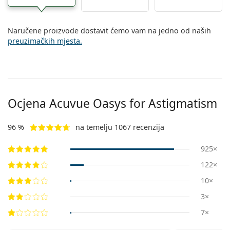
Naručene proizvode dostavit ćemo vam na jedno od naših
preuzimačkih mjesta.
Ocjena Acuvue Oasys for Astigmatism
96 %
na temelju 1067 recenzija
925×
122×
10×
3×
7×