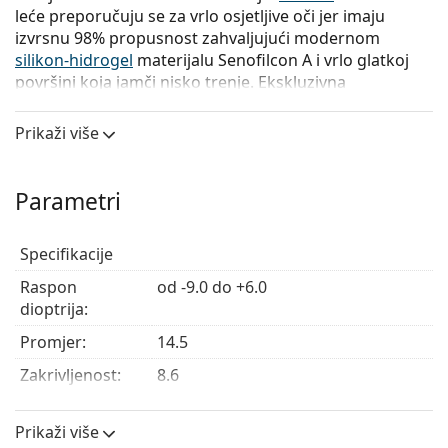
leće preporučuju se za vrlo osjetljive oči jer imaju
izvrsnu 98% propusnost zahvaljujući modernom
silikon-hidrogel
materijalu Senofilcon A i vrlo glatkoj
površini koja jamči nisko trenje. Ekskluzivna
tehnologija Hydraclear Plus održava ih stalno
hidratiziranima.
Prikaži više
Proizvodnja Acuvue Oasys for Astigmatism kontaktnih
leća s određenim parametrima je obustavljena. Ove
Parametri
verzije se više ne mogu naručiti.
Specifikacije
Prednosti Acuvue Oasys for
Astigmatism s Hydraclear Plus
Raspon
od -9.0 do +6.0
dioptrija:
Zdravije oči
– iznimna propusnost
silikon-hidrogel
Promjer:
14.5
materijala osigurava 98% dostupnog kisika za
Zakrivljenost:
8.6
otvoreno oko.
Zaštita od sunčevog zračenja
– opremljene su UV
Cilindar:
od -0.75 do -2.75
filtrom 1. klase, što je najviša zaštita od štetnog UV
Prikaži više
Os:
od 10° do 180°