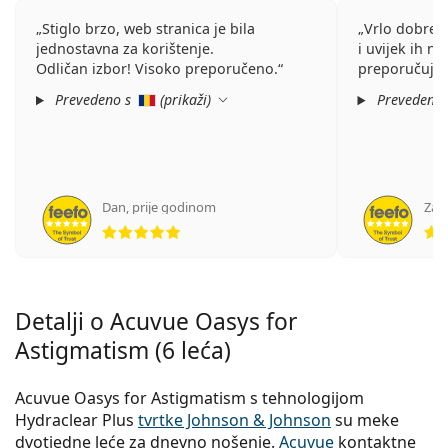
Stiglo brzo, web stranica je bila
Vrlo dobre,
jednostavna za korištenje.
i uvijek ih n
Odličan izbor! Visoko preporučeno.
preporučujem
Prevedeno s
(
prikaži
)
Prevedeno
Dan
,
prije godinom
Zaha
ocjena 5 od 5
Detalji o Acuvue Oasys for
Astigmatism (6 leća)
Acuvue Oasys for Astigmatism s tehnologijom
Hydraclear Plus
tvrtke Johnson & Johnson
su meke
dvotjedne leće za dnevno nošenje.
Acuvue
kontaktne