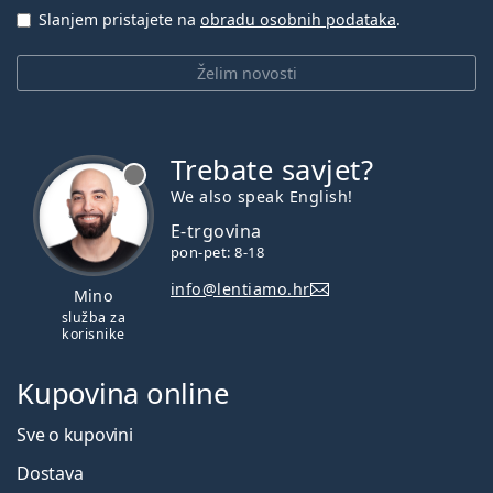
Koliko dugo možete nositi Acuvue Oasys for
Slanjem pristajete na
obradu osobnih podataka
.
Astigmatism?
Želim novosti
Možete li spavati s Acuvue Oasys for
Astigmatism?
Trebate savjet?
je offline
We also speak English!
Možete li se tuširati s Acuvue Oasys for
Astigmatism?
E-trgovina
pon-pet: 8-18
info@lentiamo.hr
Isplati li se koristiti Acuvue Oasys for
Mino
astigmatism kontaktne leće?
služba za
korisnike
Kupovina online
Koja je razlika između Acuvue Oasys for
Astigmatism i Acuvue Vita for Astigmatism?
Sve o kupovini
Dostava
Zašto Acuvue Oasys for Astigmatism kontaktne