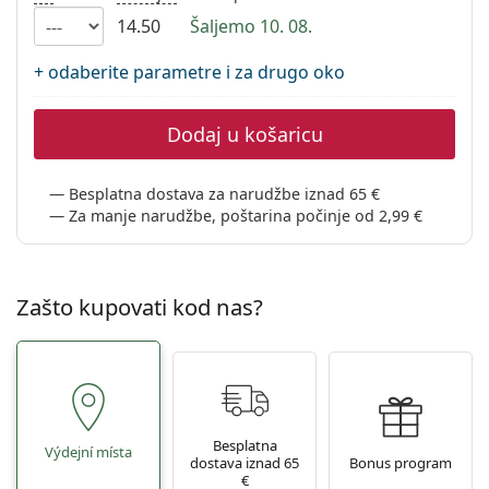
Persol
14.50
Šaljemo 10. 08.
Prada
+ odaberite parametre i za drugo oko
Sve marke sunčanih naočala
Dodaj u košaricu
Besplatna dostava za narudžbe iznad 65 €
Za manje narudžbe, poštarina počinje od 2,99 €
Zašto kupovati kod nas?
Besplatna
Výdejní místa
dostava iznad 65
Bonus program
€