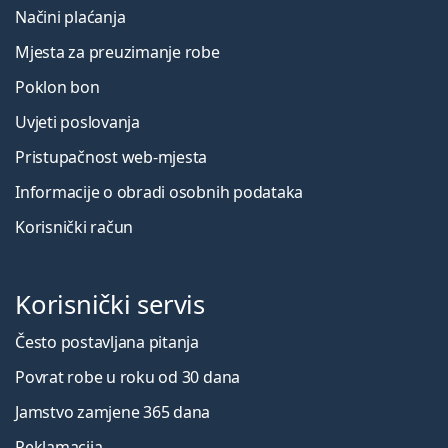
leće postaju zamagljene?
Načini plaćanja
Mjesta za preuzimanje robe
Druge torične kontaktne leće
Poklon bon
Uvjeti poslovanja
Najčešće se prodaje s otopinom
ReNu MultiPlus 360 ml
Pristupačnost web-mjesta
s kutijicom
.
Informacije o obradi osobnih podataka
Ovo je medicinski proizvod. Prije uporabe pročitajte
upute za uporabu.
Korisnički račun
Korisnički servis
Često postavljana pitanja
Povrat robe u roku od 30 dana
Jamstvo zamjene 365 dana
Reklamacija