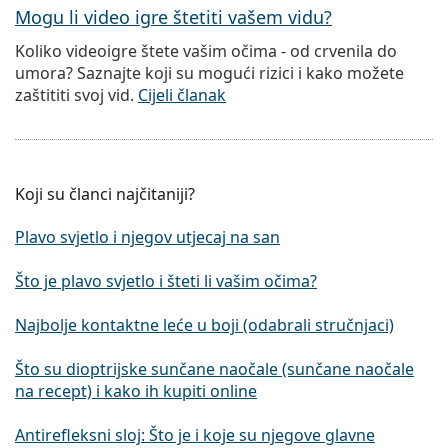
Mogu li video igre štetiti vašem vidu?
Koliko videoigre štete vašim očima - od crvenila do
umora? Saznajte koji su mogući rizici i kako možete
zaštititi svoj vid.
Cijeli članak
Koji su članci najčitaniji?
Plavo svjetlo i njegov utjecaj na san
Što je plavo svjetlo i šteti li vašim očima?
Najbolje kontaktne leće u boji (odabrali stručnjaci)
Što su dioptrijske sunčane naočale (sunčane naočale
na recept) i kako ih kupiti online
Antirefleksni sloj: Što je i koje su njegove glavne