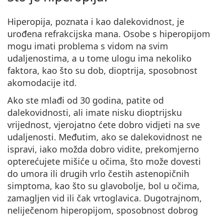
Persol
Hiperopija, poznata i kao dalekovidnost, je
Prada
urođena refrakcijska mana. Osobe s hiperopijom
mogu imati problema s vidom na svim
Sve marke sunčanih naočala
udaljenostima, a u tome ulogu ima nekoliko
faktora, kao što su dob, dioptrija, sposobnost
akomodacije itd.
Ako ste mlađi od 30 godina, patite od
dalekovidnosti, ali imate nisku dioptrijsku
vrijednost, vjerojatno ćete dobro vidjeti na sve
udaljenosti. Međutim, ako se dalekovidnost ne
ispravi, iako možda dobro vidite, prekomjerno
opterećujete mišiće u očima, što može dovesti
do umora ili drugih vrlo čestih astenopičnih
simptoma, kao što su glavobolje, bol u očima,
zamagljen vid ili čak vrtoglavica. Dugotrajnom,
neliječenom hiperopijom, sposobnost dobrog