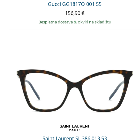
Gucci GG1817O 001 55
156,90 €
Besplatna dostava
&
okviri na skladištu
Saint Laurent SL 386 013 53