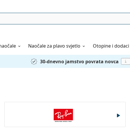
naočale
Naočale
za plavo svjetlo
Otopine i dodaci
30-dnevno jamstvo povrata novca
i
Ray-Ban