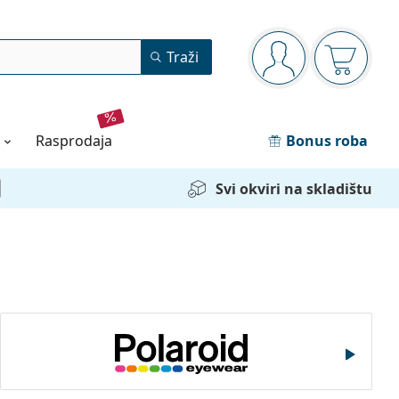
Navigacijska ploča
Traži
ste prijavljeni
Košarica
rasprodaja
Bonus roba
Svi okviri na skladištu
Polaroid