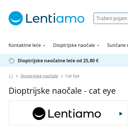
Pretraga
Prijava
Web navigacija
Otopine za leće
Sve o kupovini
Kontaktne leće
Dioptrijske naočale
Sunčane 
Dioptrijske naočalne leće od 25,80 €
Dioptrijske naočale
Cat Eye
Dioptrijske naočale - cat eye
Lentiamo