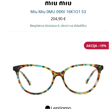
Miu Miu 0MU 09XV 16K1O1 53
204,90 €
Besplatna dostava
&
okviri na skladištu
AKCIJA −15%