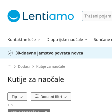
Pretraga
Prijava
Web navigacija
Otopine za leće
Sve o kupovini
Kontaktne leće
Dioptrijske naočale
Sunčane 
30-dnevno jamstvo povrata novca
Dodaci
Kutije za naočale
Kutije za naočale
Filtri
Tip
Dodatni filtri
Tip
Kutije za naočale