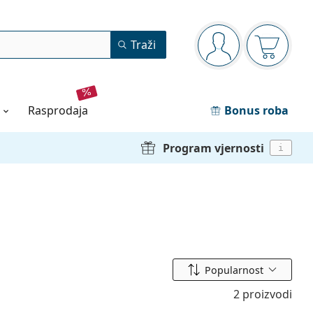
Navigacijska ploča
Traži
ste prijavljeni
Košarica
rasprodaja
Bonus roba
Program vjernosti
i
Sortiraj prema
Popularnost
2 proizvodi