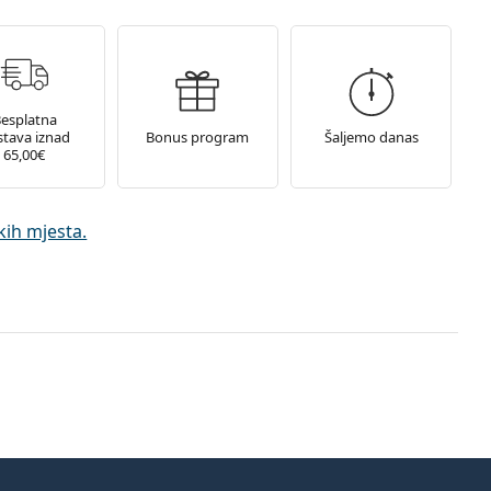
esplatna
tava iznad
Bonus program
Šaljemo danas
65,00€
ih mjesta.