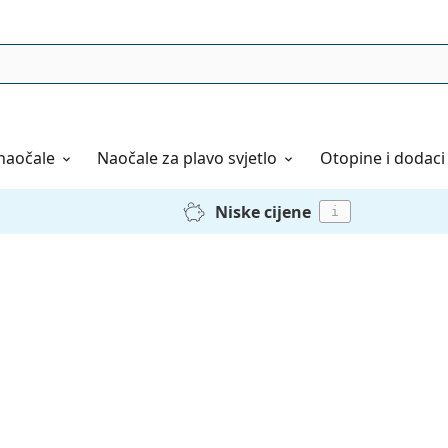
naočale
Naočale
za plavo svjetlo
Otopine i dodaci
Niske cijene
i