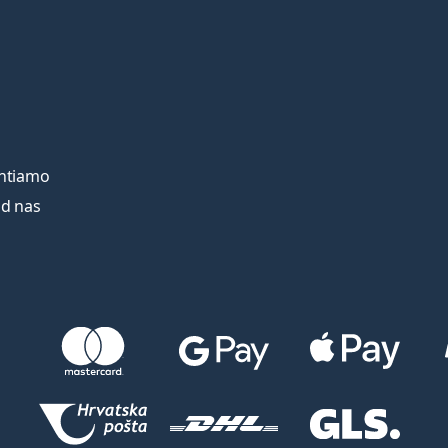
entiamo
od nas