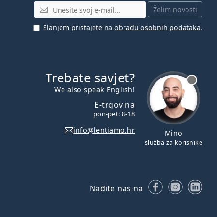
E-mail
Želim novosti
Slanjem pristajete na
obradu osobnih podataka
.
Trebate savjet?
je offline
We also speak English!
E-trgovina
pon-pet: 8-18
info@lentiamo.hr
Mino
služba za korisnike
Facebooku
Instagr
Lin
Nađite nas na