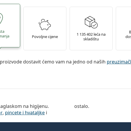
sta
B
1 135 402 leća na
manja
Povoljne cijene
dos
skladištu
proizvode dostavit ćemo vam na jedno od naših
preuzimačk
naglaskom na higijenu.
ostalo.
or
,
pincete i hvataljke
i