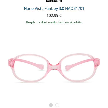
Persol
Nano Vista Fanboy 3.0 NAO31701
Prada
102,99 €
Sve marke sunčanih naočala
Besplatna dostava
&
okviri na skladištu