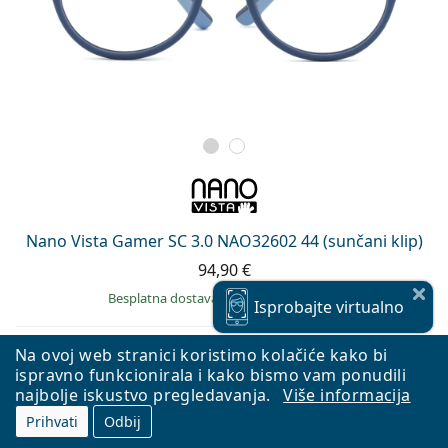
Nano Vista Gamer SC 3.0 NAO32602 44 (sunčani klip)
94,90 €
Besplatna dostava
&
okviri na skladištu
Isprobajte
virtualno
Na ovoj web stranici koristimo kolačiće kako bi
ispravno funkcionirala i kako bismo vam ponudili
DODATNI SUNČANI KLIP
najbolje iskustvo pregledavanja.
Više informacija
Prihvati
Odbij