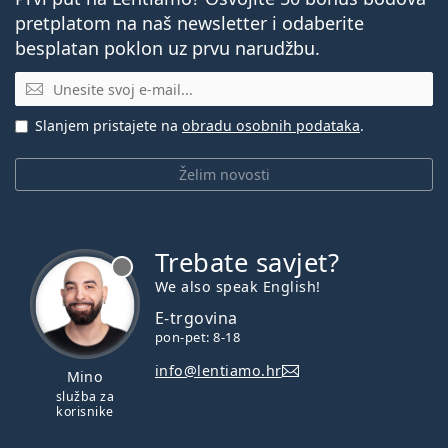
pretplatom na naš newsletter i odaberite
besplatan poklon uz prvu narudžbu.
E-mail
Slanjem pristajete na
obradu osobnih podataka
.
Želim novosti
Trebate savjet?
je offline
We also speak English!
E-trgovina
pon-pet: 8-18
info@lentiamo.hr
Mino
služba za
korisnike