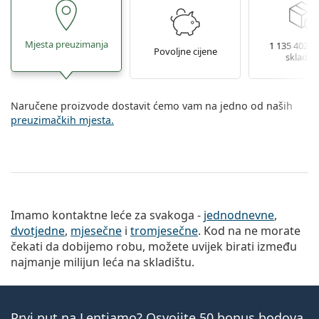
Mjesta preuzimanja
1 135 402 le
Povoljne cijene
skladiš
Naručene proizvode dostavit ćemo vam na jedno od naših
preuzimačkih mjesta.
Imamo kontaktne leće za svakoga -
jednodnevne
,
dvotjedne
,
mjesečne
i
tromjesečne
. Kod na ne morate
čekati da dobijemo robu, možete uvijek birati između
najmanje milijun leća na skladištu.
Prvi put na Lentiamo? Osvojite 50 bonus bodova