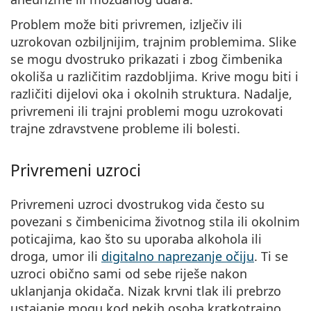
Problem može biti privremen, izlječiv ili
uzrokovan ozbiljnijim, trajnim problemima
. Slike
se mogu dvostruko prikazati i zbog čimbenika
okoliša u različitim razdobljima. Krive mogu biti i
različiti dijelovi oka i okolnih struktura. Nadalje,
privremeni ili trajni problemi mogu uzrokovati
trajne zdravstvene probleme ili bolesti.
Privremeni uzroci
Privremeni uzroci dvostrukog vida često su
povezani s
čimbenicima životnog stila ili okolnim
poticajima
, kao što su uporaba alkohola ili
droga, umor ili
digitalno naprezanje očiju
. Ti se
uzroci obično sami od sebe riješe nakon
uklanjanja okidača. Nizak krvni tlak ili prebrzo
ustajanje mogu kod nekih osoba kratkotrajno