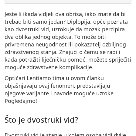
Persol
Jeste li ikada vidjeli dva obrisa, iako znate da bi
Prada
trebao biti samo jedan? Diplopija, opće poznata
Sve marke sunčanih naočala
kao dvostruki vid, uzrokuje da mozak percipira
dva oblika jednog objekta.
To može biti
privremena neugodnost ili pokazatelj ozbiljnog
zdravstvenog stanja. Znajući o čemu se radi i
kada potražiti liječničku pomoć, možete spriječiti
moguće zdravstvene komplikacije.
Optičari Lentiamo tima u ovom članku
objašnjavaju ovaj fenomen, predstavljaju
njegove varijante i navode moguće uzroke.
Pogledajmo!
Što je dvostruki vid?
Dvostruki vid je stanje u kojem osoba vidi dvije