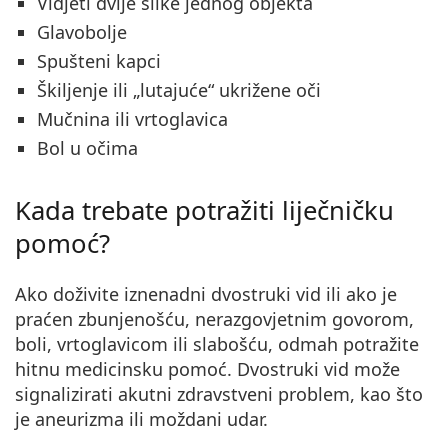
Vidjeti dvije slike jednog objekta
Glavobolje
Spušteni kapci
Škiljenje ili „lutajuće“ ukrižene oči
Mučnina ili vrtoglavica
Bol u očima
Kada trebate potražiti liječničku
pomoć?
Ako doživite
iznenadni dvostruki vid ili ako je
praćen zbunjenošću, nerazgovjetnim govorom,
boli, vrtoglavicom ili slabošću
, odmah potražite
hitnu medicinsku pomoć. Dvostruki vid može
signalizirati akutni zdravstveni problem, kao što
je aneurizma ili moždani udar.