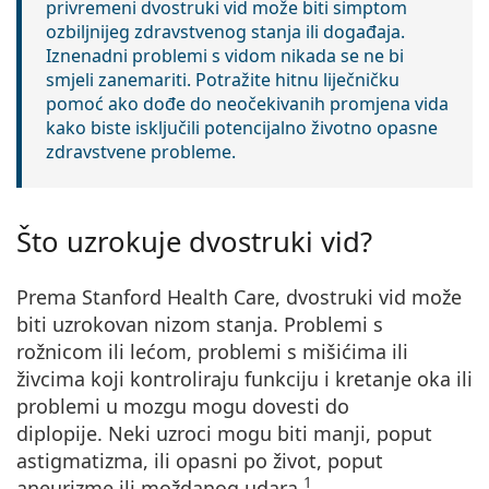
privremeni dvostruki vid može biti simptom
ozbiljnijeg zdravstvenog stanja ili događaja.
Iznenadni problemi s vidom nikada se ne bi
smjeli zanemariti. Potražite hitnu liječničku
pomoć ako dođe do neočekivanih promjena vida
kako biste isključili potencijalno životno opasne
zdravstvene probleme.
Što uzrokuje dvostruki vid?
Prema Stanford Health Care, dvostruki vid može
biti uzrokovan
nizom stanja
. Problemi s
rožnicom ili lećom, problemi s mišićima ili
živcima koji kontroliraju funkciju i kretanje oka ili
problemi u mozgu mogu dovesti do
diplopije. Neki uzroci mogu biti manji, poput
astigmatizma, ili opasni po život, poput
1
aneurizme ili moždanog udara.