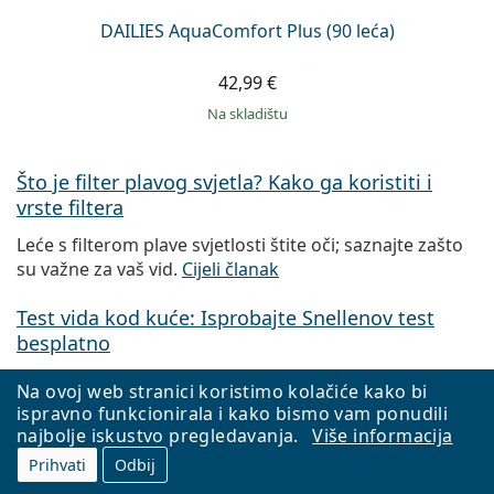
DAILIES AquaComfort Plus (90 leća)
42,99 €
na skladištu
Što je filter plavog svjetla? Kako ga koristiti i
vrste filtera
Leće s filterom plave svjetlosti štite oči; saznajte zašto
su važne za vaš vid.
Cijeli članak
Test vida kod kuće: Isprobajte Snellenov test
besplatno
1,3 milijarde ljudi diljem svijeta treba naočale. Mislite li
Na ovoj web stranici koristimo kolačiće kako bi
da ste jedan od njih? Testirajte se!
ispravno funkcionirala i kako bismo vam ponudili
najbolje iskustvo pregledavanja.
Više informacija
Cijeli članak
Prihvati
Odbij
Kako spriječiti da vam naočale skliznu s nosa