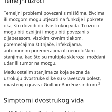
Temeljni uzroci
Temeljni
problemi povezani s mišićima, živcima
ili mozgom
mogu utjecati na funkcije i pokrete
oka, što dovodi do dvostrukog vida. Ti uzroci
mogu biti ozbiljni i mogu biti povezani s
dijabetesom, visokim krvnim tlakom,
poremećajima štitnjače, infekcijama,
autoimunim poremećajima ili neurološkim
stanjima, kao što su multipla skleroza, moždani
udar ili tumor na mozgu.
Među ostalim stanjima za koja se zna da
uzrokuju dvostruke slike su Gravesova bolest,
2
miastenija gravis i Guillain-Barréov sindrom.
Simptomi dvostrukog vida