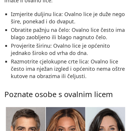
imate li ovalno lice:
Izmjerite duljinu lica
: Ovalno lice je duže nego
šire, ponekad i do dvaput.
Obratite pažnju na čelo
: Ovalno lice često ima
blago zaobljeno ili blago nagnuto čelo.
Provjerite širinu
: Ovalno lice je općenito
jednako široko od vrha do dna.
Razmotrite cjelokupne crte lica
: Ovalno lice
često ima nježan izgled i općenito nema oštre
kutove na obrazima ili čeljusti.
Poznate osobe s ovalnim licem