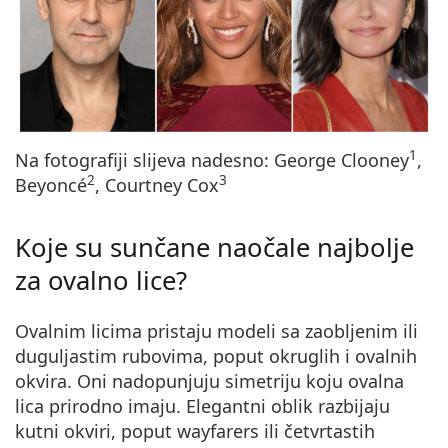
1
Na fotografiji slijeva nadesno: George Clooney
,
2
3
Beyoncé
, Courtney Cox
Koje su sunčane naočale najbolje
za ovalno lice?
Ovalnim licima pristaju modeli sa zaobljenim ili
duguljastim rubovima, poput okruglih i ovalnih
okvira.
Oni nadopunjuju simetriju
koju ovalna
lica prirodno imaju. Elegantni oblik razbijaju
kutni okviri, poput wayfarers ili četvrtastih