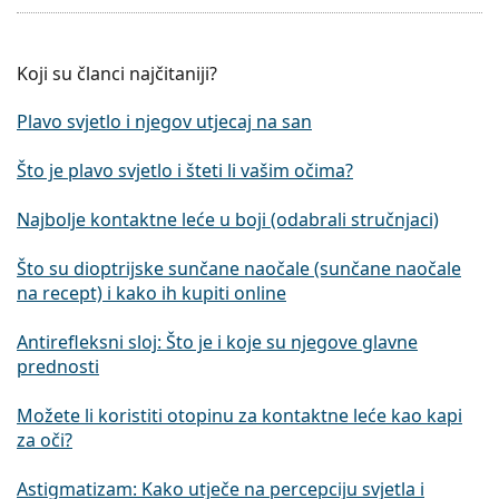
Koji su članci najčitaniji?
Plavo svjetlo i njegov utjecaj na san
Što je plavo svjetlo i šteti li vašim očima?
Najbolje kontaktne leće u boji (odabrali stručnjaci)
Što su dioptrijske sunčane naočale (sunčane naočale
na recept) i kako ih kupiti online
Antirefleksni sloj: Što je i koje su njegove glavne
prednosti
Možete li koristiti otopinu za kontaktne leće kao kapi
za oči?
Astigmatizam: Kako utječe na percepciju svjetla i