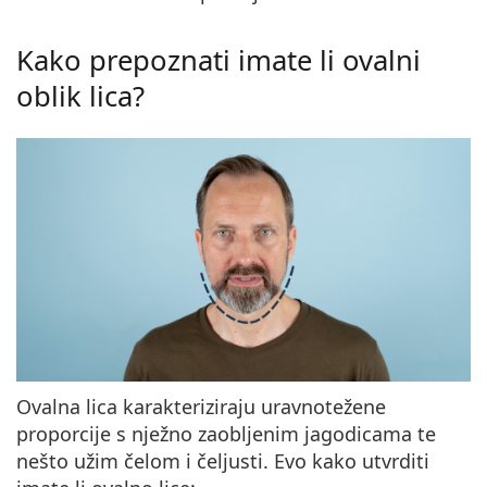
Persol
Kako prepoznati imate li ovalni
Prada
oblik lica?
Sve marke sunčanih naočala
Ovalna lica karakteriziraju uravnotežene
proporcije s nježno zaobljenim jagodicama te
nešto užim čelom i čeljusti. Evo kako utvrditi