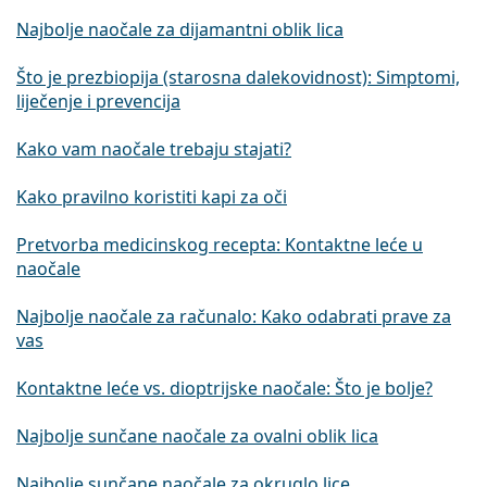
Najbolje naočale za dijamantni oblik lica
Što je prezbiopija (starosna dalekovidnost): Simptomi,
liječenje i prevencija
Kako vam naočale trebaju stajati?
Kako pravilno koristiti kapi za oči
Pretvorba medicinskog recepta: Kontaktne leće u
naočale
Najbolje naočale za računalo: Kako odabrati prave za
vas
Kontaktne leće vs. dioptrijske naočale: Što je bolje?
Najbolje sunčane naočale za ovalni oblik lica
Najbolje sunčane naočale za okruglo lice