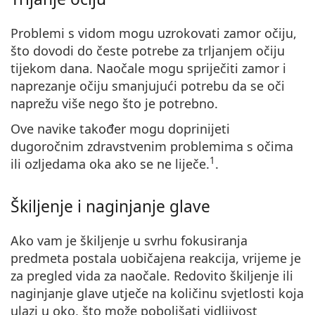
Problemi s vidom mogu uzrokovati
zamor očiju,
što dovodi do česte potrebe za trljanjem očiju
tijekom dana. Naočale mogu spriječiti zamor i
naprezanje očiju smanjujući potrebu da se oči
naprežu više nego što je potrebno.
Ove navike također mogu doprinijeti
dugoročnim zdravstvenim problemima s očima
1
ili ozljedama oka ako se ne liječe.
.
Škiljenje i naginjanje glave
Ako vam je
škiljenje u svrhu fokusiranja
predmeta
postala uobičajena reakcija, vrijeme je
za pregled vida za naočale. Redovito škiljenje ili
naginjanje glave utječe na količinu svjetlosti koja
ulazi u oko, što može poboljšati vidljivost