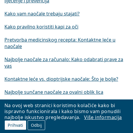
liječenje i prevencija
Kako vam naočale trebaju stajati?
Kako pravilno koristiti kapi za oči
Pretvorba medicinskog recepta: Kontaktne leće u
naočale
Najbolje naočale za računalo: Kako odabrati prave za
vas
Kontaktne leće vs. dioptrijske naočale: Što je bolje?
Najbolje sunčane naočale za ovalni oblik lica
Najbolje sunčane naočale za okruglo lice
Na ovoj web stranici koristimo kolačiće kako bi
ispravno funkcionirala i kako bismo vam ponudili
najbolje iskustvo pregledavanja.
Više informacija
Amslerova rešetka: Test makularne degeneracije kod
kuće
Prihvati
Odbij