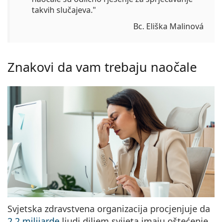
takvih slučajeva."
Bc. Eliška Malinová
Znakovi da vam trebaju naočale
Svjetska zdravstvena organizacija procjenjuje da
2,2 milijarde
ljudi diljem svijeta imaju oštećenje