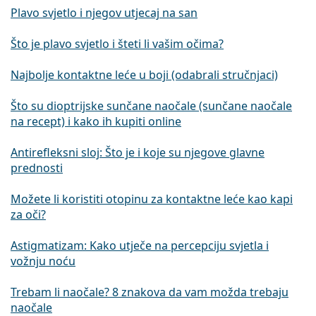
Plavo svjetlo i njegov utjecaj na san
Što je plavo svjetlo i šteti li vašim očima?
Najbolje kontaktne leće u boji (odabrali stručnjaci)
Što su dioptrijske sunčane naočale (sunčane naočale
na recept) i kako ih kupiti online
Antirefleksni sloj: Što je i koje su njegove glavne
prednosti
Možete li koristiti otopinu za kontaktne leće kao kapi
za oči?
Astigmatizam: Kako utječe na percepciju svjetla i
vožnju noću
Trebam li naočale? 8 znakova da vam možda trebaju
naočale