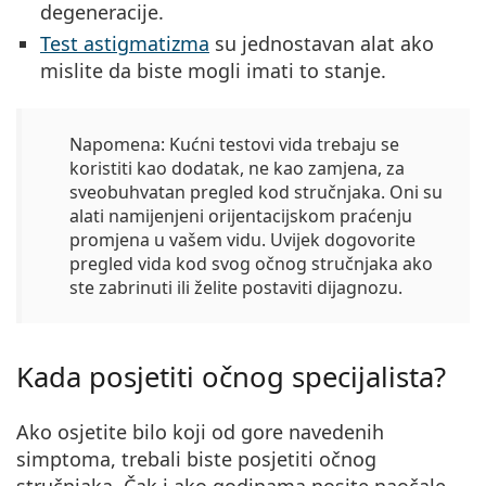
degeneracije.
Test astigmatizma
su jednostavan alat ako
mislite da biste mogli imati to stanje.
Napomena:
Kućni testovi vida trebaju se
koristiti kao dodatak,
ne kao zamjena
, za
sveobuhvatan pregled kod stručnjaka. Oni su
alati namijenjeni orijentacijskom praćenju
promjena u vašem vidu. Uvijek dogovorite
pregled vida kod svog očnog stručnjaka ako
ste zabrinuti ili želite postaviti dijagnozu.
Kada posjetiti očnog specijalista?
Ako osjetite bilo koji od gore navedenih
simptoma, trebali biste posjetiti očnog
stručnjaka
. Čak i ako godinama nosite naočale,