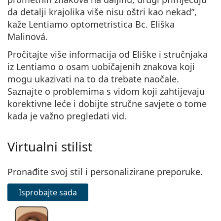
Persol
da detalji krajolika više nisu oštri kao nekad”,
kaže Lentiamo optometristica Bc. Eliška
Prada
Malinová.
Sve marke sunčanih naočala
Pročitajte više informacija od Eliške i stručnjaka
iz Lentiamo o osam uobičajenih znakova koji
mogu ukazivati na to da trebate naočale.
Saznajte o problemima s vidom koji zahtijevaju
korektivne leće i dobijte stručne savjete o tome
kada je važno pregledati vid.
Virtualni stilist
Pronađite svoj stil i personalizirane preporuke.
Isprobajte sada