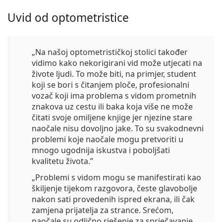
Uvid od optometristice
„Na našoj optometrističkoj stolici također
vidimo kako nekorigirani vid može utjecati na
živote ljudi. To može biti, na primjer,
student
koji se bori s čitanjem ploče
,
profesionalni
vozač koji ima problema s vidom prometnih
znakova uz cestu
ili
baka koja više ne može
čitati svoje omiljene knjige jer njezine stare
naočale nisu dovoljno jake
. To su svakodnevni
problemi koje naočale mogu pretvoriti u
mnogo ugodnija iskustva i poboljšati
kvalitetu života.”
„Problemi s vidom mogu se manifestirati kao
škiljenje tijekom razgovora, česte glavobolje
nakon sati provedenih ispred ekrana, ili čak
zamjena prijatelja za strance. Srećom,
naočale su odlično rješenje
za sprječavanje