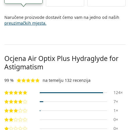
Naručene proizvode dostavit ćemo vam na jedno od naših
preuzimačkih mjesta.
Ocjena Air Optix Plus Hydraglyde for
Astigmatism
99 %
na temelju 132 recenzija
124×
7×
1×
0×
0×