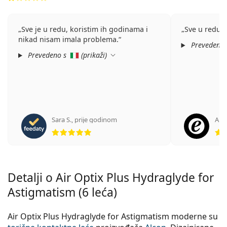
Sve je u redu, koristim ih godinama i
Sve u redu
nikad nisam imala problema.
Prevedeno
Prevedeno s
(
prikaži
)
Sara S.
,
prije godinom
Ano
ocjena 5 od 5
Detalji o Air Optix Plus Hydraglyde for
Astigmatism (6 leća)
Air Optix Plus Hydraglyde for Astigmatism moderne su