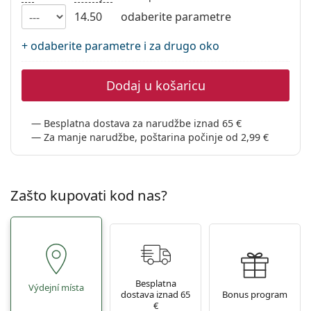
Persol
14.50
odaberite parametre
Prada
+ odaberite parametre i za drugo oko
Sve marke sunčanih naočala
Dodaj u košaricu
Besplatna dostava za narudžbe iznad 65 €
Za manje narudžbe, poštarina počinje od 2,99 €
Zašto kupovati kod nas?
Besplatna
Výdejní místa
dostava iznad 65
Bonus program
€