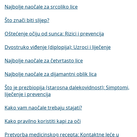
Najbolje naočale za srcoliko lice
Što znači biti slijep?
Oštećenje očiju od sunca: Rizici i prevencija
Dvostruko viđenje (diplopija): Uzroci i liječenje
Najbolje naočale za četvrtasto lice
Najbolje naočale za dijamantni oblik lica
Što je prezbiopija (starosna dalekovidnost): Simptomi,
liječenje i prevencija
Kako vam naočale trebaju stajati?
Kako pravilno koristiti kapi za oči
Pretvorba medicinskog recepta: Kontaktne leće u