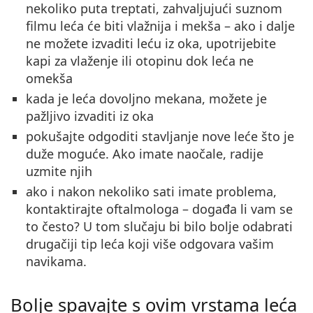
nekoliko puta treptati, zahvaljujući suznom
filmu leća će biti vlažnija i mekša – ako i dalje
ne možete izvaditi leću iz oka, upotrijebite
kapi za vlaženje ili otopinu dok leća ne
omekša
kada je leća dovoljno mekana, možete je
pažljivo izvaditi iz oka
pokušajte odgoditi stavljanje nove leće što je
duže moguće. Ako imate naočale, radije
uzmite njih
ako i nakon nekoliko sati imate problema,
kontaktirajte oftalmologa – događa li vam se
to često? U tom slučaju bi bilo bolje odabrati
drugačiji tip leća koji više odgovara vašim
navikama.
Bolje spavajte s ovim vrstama leća