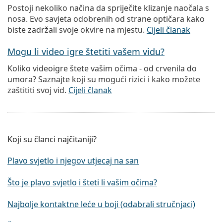
Postoji nekoliko načina da spriječite klizanje naočala s
nosa. Evo savjeta odobrenih od strane optičara kako
biste zadržali svoje okvire na mjestu.
Cijeli članak
Mogu li video igre štetiti vašem vidu?
Koliko videoigre štete vašim očima - od crvenila do
umora? Saznajte koji su mogući rizici i kako možete
zaštititi svoj vid.
Cijeli članak
Koji su članci najčitaniji?
Plavo svjetlo i njegov utjecaj na san
Što je plavo svjetlo i šteti li vašim očima?
Najbolje kontaktne leće u boji (odabrali stručnjaci)