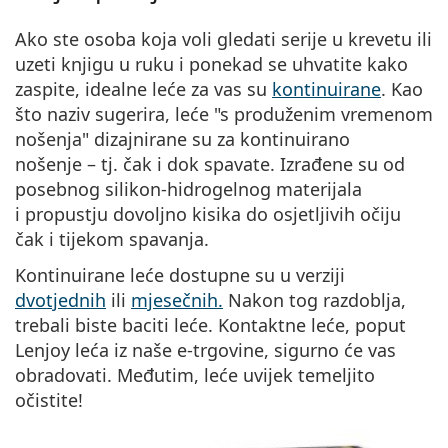
Ako ste osoba koja voli gledati serije u krevetu ili
uzeti knjigu u ruku i ponekad se uhvatite kako
zaspite, idealne leće za vas su
kontinuirane
. Kao
što naziv sugerira, leće "s produženim vremenom
nošenja" dizajnirane su za kontinuirano
nošenje – tj. čak i dok spavate. Izrađene su od
posebnog silikon-hidrogelnog materijala
i propustju dovoljno kisika do osjetljivih očiju
čak i tijekom spavanja.
Kontinuirane leće dostupne su u verziji
dvotjednih
ili
mjesečnih.
Nakon tog razdoblja,
trebali biste baciti leće. Kontaktne leće, poput
Lenjoy leća iz naše e-trgovine, sigurno će vas
obradovati. Međutim, leće uvijek temeljito
očistite!