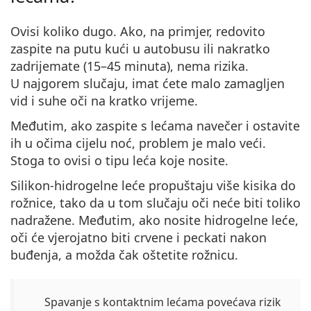
Persol
Ovisi koliko dugo. Ako, na primjer, redovito
Prada
zaspite na putu kući u autobusu ili nakratko
zadrijemate (15–45 minuta), nema rizika.
Sve marke sunčanih naočala
U najgorem slučaju, imat ćete malo zamagljen
vid i suhe oči na kratko vrijeme.
Međutim, ako zaspite s lećama navečer i ostavite
ih u očima cijelu noć, problem je malo veći.
Stoga to ovisi o tipu leća koje nosite.
Silikon-hidrogelne leće propuštaju više kisika do
rožnice, tako da u tom slučaju oči neće biti toliko
nadražene. Međutim, ako nosite hidrogelne leće,
oči će vjerojatno biti crvene i peckati nakon
buđenja, a možda čak oštetite rožnicu.
Spavanje s kontaktnim lećama povećava rizik