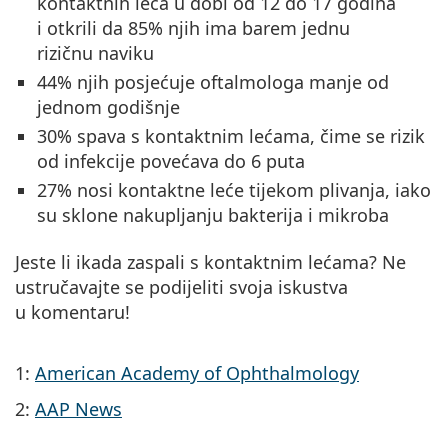
kontaktnih leća u dobi od 12 do 17 godina
i otkrili da
85% njih ima barem jednu
rizičnu naviku
44% njih posjećuje oftalmologa
manje od
jednom godišnje
30% spava s kontaktnim lećama
, čime se rizik
od infekcije povećava do 6 puta
27% nosi kontaktne leće tijekom plivanja
, iako
su sklone nakupljanju bakterija i mikroba
Jeste li ikada zaspali s kontaktnim lećama? Ne
ustručavajte se podijeliti svoja iskustva
u komentaru!
1:
American Academy of Ophthalmology
2:
AAP News