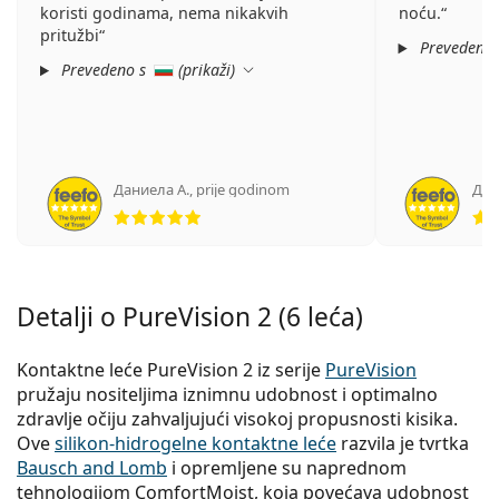
koristi godinama, nema nikakvih
noću.
pritužbi
Prevedeno
Prevedeno s
(
prikaži
)
Даниела А.
,
prije godinom
Дми
ocjena 5 od 5
Detalji o PureVision 2 (6 leća)
Kontaktne leće PureVision 2 iz serije
PureVision
pružaju nositeljima iznimnu udobnost i optimalno
zdravlje očiju zahvaljujući visokoj propusnosti kisika.
Ove
silikon-hidrogelne kontaktne leće
razvila je tvrtka
Bausch and Lomb
i opremljene su naprednom
tehnologijom ComfortMoist, koja povećava udobnost