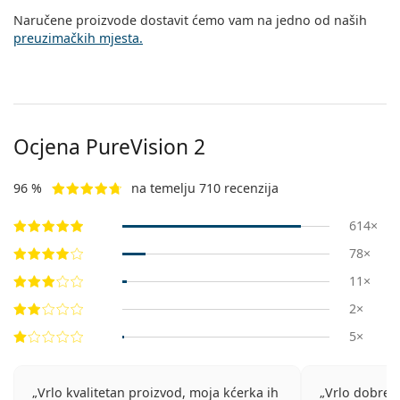
Naručene proizvode dostavit ćemo vam na jedno od naših
preuzimačkih mjesta.
Ocjena PureVision 2
96 %
na temelju 710 recenzija
614×
78×
11×
2×
5×
Vrlo kvalitetan proizvod, moja kćerka ih
Vrlo dobre l