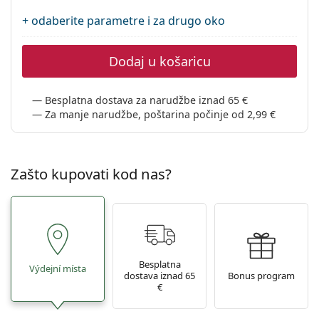
Persol
+ odaberite parametre i za drugo oko
Prada
Dodaj u košaricu
Sve marke sunčanih naočala
Besplatna dostava za narudžbe iznad 65 €
Za manje narudžbe, poštarina počinje od 2,99 €
Zašto kupovati kod nas?
Besplatna
Výdejní místa
dostava iznad 65
Bonus program
€