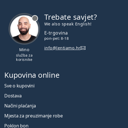
Jesu li PureVision 2 i PureVision 2HD iste?
Trebate savjet?
je offline
Koje su kontaktne leće bolje: PureVision 2 ili
We also speak English!
Acuvue Oasys?
E-trgovina
pon-pet: 8-18
Koja je razlika između PureVision 2 (6 leća) i
info@lentiamo.hr
Mino
PureVision 2 (3 leće)?
služba za
korisnike
Ostale mjesečne kontaktne leće
Kupovina online
Sve o kupovini
Najčešće se prodaje s otopinom
ReNu MultiPlus 360 ml
Dostava
s kutijicom
.
Načini plaćanja
Ovo je medicinski proizvod. Prije uporabe pročitajte
upute za uporabu.
Mjesta za preuzimanje robe
Poklon bon