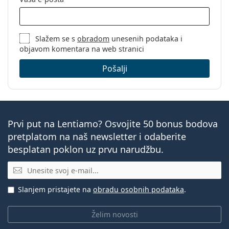
Proizvođač:
Bausch & Lomb
Nositelje koji su
kratkovidni
(miopija) ili
dalekovidni
Leća u kutijici:
6
(hiperopija).
Nositelje koji traže oštar i jasan vid u svim
Težina:
54 g
Slažem se s
obradom
unesenih podataka i
svjetlosnim uvjetima, uključujući slabo osvjetljenje.
objavom komentara na web stranici
Ostalo
Nositelje koji preferiraju mjesečnu zamjensku
periodu i redovito nose kontaktne leće.
Pošalji
Kategorija:
Mjesečne leće
Produženo nošenje
Često postavljana pitanja o
Silikon-hidrogelne
kontaktnim lećama PureVision 2
Kontaktne leće
Prvi put na Lentiamo? Osvojite 50 bonus bodova
Sferične i asferične leće
pretplatom na naš newsletter i odaberite
Koliko dugo možete nositi kontaktne leće
besplatan poklon uz prvu narudžbu.
PureVision 2?
E-mail
Slanjem pristajete na
obradu osobnih podataka
.
Možete li spavati u kontaktnim lećama
PureVision 2?
Želim novosti