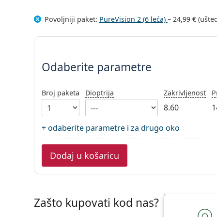
Povoljniji paket:
PureVision 2 (6 leća)
–
24,99 €
(ušte
Odaberite parametre
Odaberite parametre
Broj paketa
Dioptrija
Zakrivljenost
P
8.60
1
+ odaberite parametre i za drugo oko
Dodaj u košaricu
Zašto kupovati kod nas?