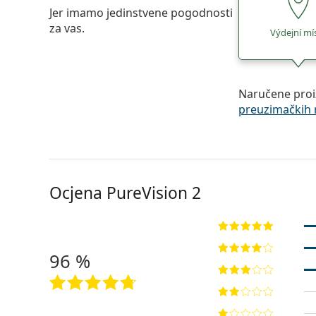
Jer imamo jedinstvene pogodnosti
za vas.
Výdejní mí
Naručene proi
preuzimačkih 
Ocjena PureVision 2
96 %