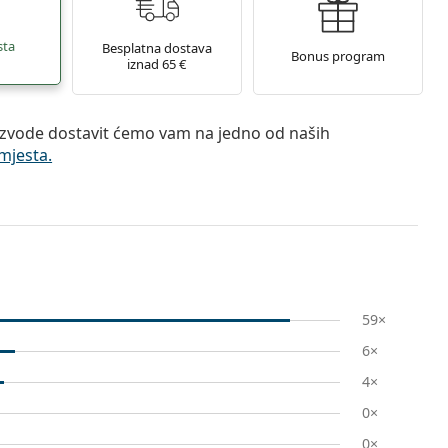
sta
Besplatna dostava
Bonus program
iznad 65 €
zvode dostavit ćemo vam na jedno od naših
mjesta.
59×
6×
4×
0×
0×