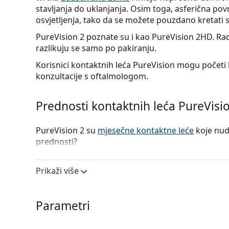
stavljanja do uklanjanja. Osim toga, asferična povr
osvjetljenja, tako da se možete pouzdano kretati sv
PureVision 2 poznate su i kao PureVision 2HD. Radi
razlikuju se samo po pakiranju.
Korisnici kontaktnih leća PureVision mogu početi k
konzultacije s oftalmologom.
Prednosti kontaktnih leća PureVisi
PureVision 2 su
mjesečne kontaktne leće
koje nud
prednosti?
Cjelodnevna udobnost
– ComfortMoist tehnolog
odmah nakon aplikacije do uklanjanja noću.
Prikaži više
Prozračnost
– Suvremeni
silikon-hidrogelni mat
do zdravijih očiju.
Parametri
Oštriji vid
–
Asferične kontaktne leće
omogućuju j
Mjesečno ili kontinuirano nošenje
– Kontaktne 
nakon odobrenja oftalmologa mogu nositi i ne