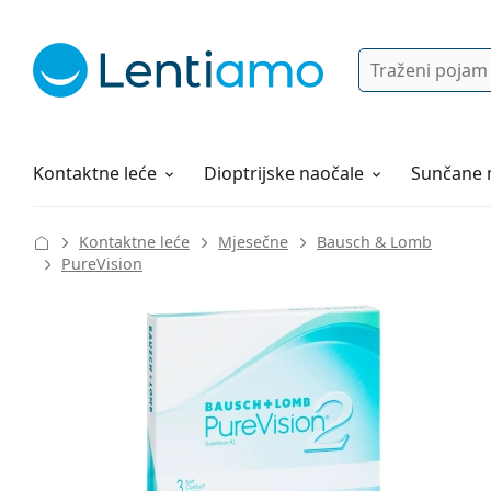
Pretraga
Prijava
Web navigacija
Otopine za leće
Sve o kupovini
Kontaktne leće
Dioptrijske naočale
Sunčane 
Kontaktne leće
Mjesečne
Bausch & Lomb
PureVision