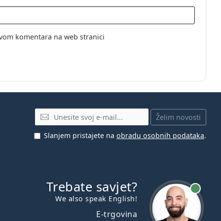
vom komentara na web stranici
E-mail
Želim novosti
Slanjem pristajete na
obradu osobnih podataka
.
Trebate savjet?
je online
We also speak English!
E-trgovina