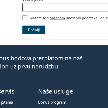
Slažem se s
obradom
unesenih podataka i obja
Pošalji
onus bodova pretplatom na naš
klon uz prvu narudžbu.
servis
Naše usluge
 pitanja
Bonus program