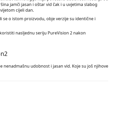
šina jamči jasan i oštar vid čak i u uvjetima slabog
ijetom cijeli dan.
 se o istom proizvodu, obje verzije su identične i
oristiti nasljednu seriju PureVision 2 nakon
on2
e nenadmašnu udobnost i jasan vid. Koje su još njihove
ija osigurava udobnost i održava leće hidratiziranima
erijal
osigurava visoku propusnost kisika, što dovodi
asniji vid čak i u uvjetima slabog osvjetljenja.
leće namijenjene su za svakodnevno nošenje, ali se
prekidno do 30 dana.