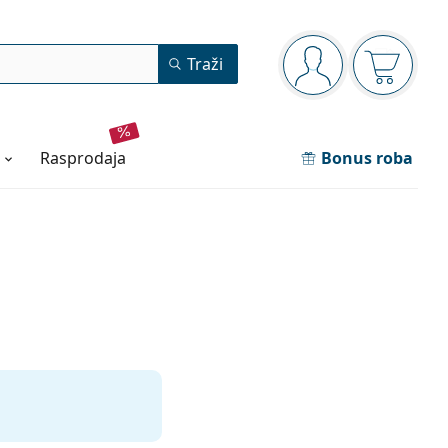
Navigacijska ploča
Traži
ste prijavljeni
Košarica
rasprodaja
Bonus roba