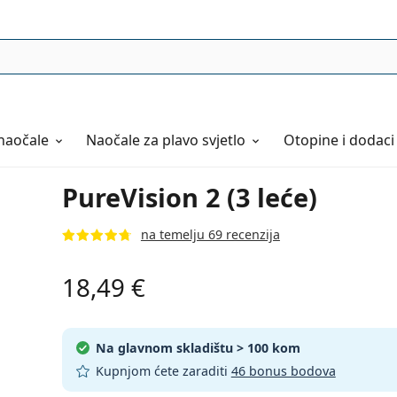
naočale
Naočale
za plavo svjetlo
Otopine i dodaci
PureVision 2 (3 leće)
na temelju 69 recenzija
18,49 €
Na glavnom skladištu
> 100 kom
Kupnjom ćete zaraditi
46 bonus bodova