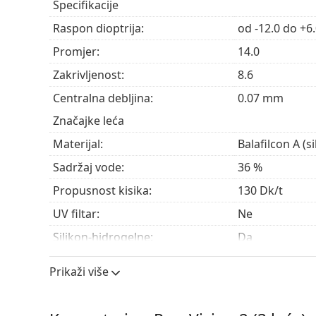
Specifikacije
Jednostavna aplikacija
– Korisno obojenje za bo
Raspon dioptrija:
od -12.0 do +6
Za koga su namijenjene kontaktne 
Promjer:
14.0
Zakrivljenost:
8.6
PureVision 2 prikladne su za korisnike mjesečnih k
Centralna debljina:
0.07 mm
vida. Idealne su za:
Značajke leća
Korisnike koji su
kratkovidni
(miopija) ili
daleko
Korisnike koji traže oštar i jasan vid u svim uvje
Materijal:
Balafilcon A (s
Korisnike koji preferiraju mjesečno razdoblje 
Sadržaj vode:
36 %
Propusnost kisika:
130 Dk/t
Često postavljana pitanja o ko
UV filtar:
Ne
Silikon-hidrogelne:
Da
Koliko dugo možete nositi kontaktne leće Pur
Upotreba
Prikaži više
Rok trajanja:
Najmanje 23 m
Možete li spavati s kontaktnim lećama PureV
Boja za rukovanje:
Ne