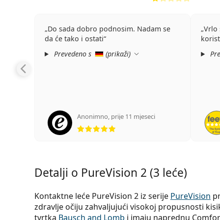
Do sada dobro podnosim. Nadam se
Vrlo
da će tako i ostati
koris
Prevedeno s
(
prikaži
)
Pre
Anonimno
,
prije 11 mjeseci
ocjena 5 od 5
Detalji o PureVision 2 (3 leće)
Kontaktne leće PureVision 2 iz serije
PureVision
pr
zdravlje očiju zahvaljujući visokoj propusnosti kis
tvrtka
Bausch and Lomb
i imaju naprednu Comfor