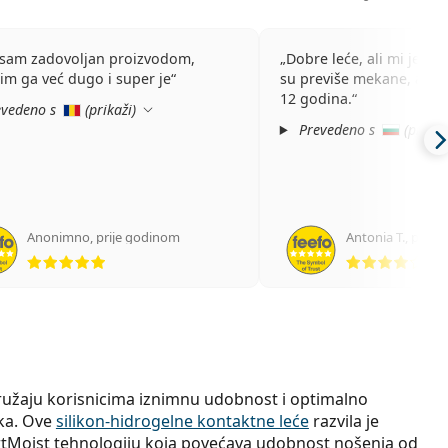
 sam zadovoljan proizvodom,
Dobre leće, ali mi je tešk
tim ga već dugo i super je
su previše mekane, a leć
12 godina.
vedeno s
(
prikaži
)
Prevedeno s
(
prikaž
Anonimno
,
prije godinom
Antonia T.
,
prije
ocjena 5 od 5
ocj
užaju korisnicima iznimnu udobnost i optimalno
ika. Ove
silikon-hidrogelne kontaktne leće
razvila je
tMoist tehnologiju koja povećava udobnost nošenja od