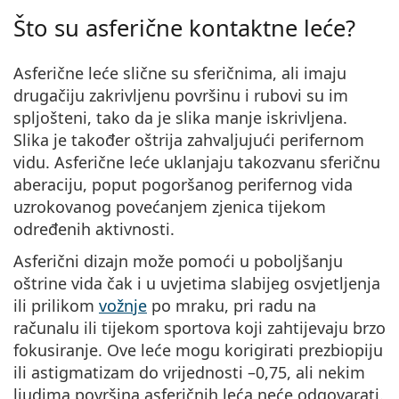
Persol
Što su asferične kontaktne leće?
Prada
Asferične leće slične su sferičnima, ali imaju
Sve marke sunčanih naočala
drugačiju zakrivljenu površinu i rubovi su im
spljošteni, tako da je slika manje iskrivljena.
Slika je također oštrija zahvaljujući perifernom
vidu. Asferične leće uklanjaju takozvanu sferičnu
aberaciju, poput pogoršanog perifernog vida
uzrokovanog povećanjem zjenica tijekom
određenih aktivnosti.
Asferični dizajn može pomoći u poboljšanju
oštrine vida čak i u uvjetima slabijeg osvjetljenja
ili prilikom
vožnje
po mraku, pri radu na
računalu ili tijekom sportova koji zahtijevaju brzo
fokusiranje. Ove leće mogu korigirati prezbiopiju
ili astigmatizam do vrijednosti –0,75, ali nekim
ljudima površina asferičnih leća neće odgovarati.