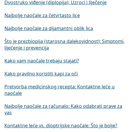
Dvostruko viđenje (diplopija): Uzroci i liječenje
Najbolje naočale za četvrtasto lice
Najbolje naočale za dijamantni oblik lica
Što je prezbiopija (starosna dalekovidnost): Simptomi,
liječenje i prevencija
Kako vam naočale trebaju stajati?
Kako pravilno koristiti kapi za oči
Pretvorba medicinskog recepta: Kontaktne leće u
naočale
Najbolje naočale za računalo: Kako odabrati prave za
vas
Kontaktne leće vs. dioptrijske naočale: Što je bolje?