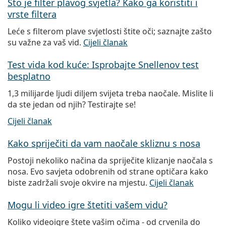
Što je filter plavog svjetla? Kako ga koristiti i
vrste filtera
Leće s filterom plave svjetlosti štite oči; saznajte zašto
su važne za vaš vid.
Cijeli članak
Test vida kod kuće: Isprobajte Snellenov test
besplatno
1,3 milijarde ljudi diljem svijeta treba naočale. Mislite li
da ste jedan od njih? Testirajte se!
Cijeli članak
Kako spriječiti da vam naočale skliznu s nosa
Postoji nekoliko načina da spriječite klizanje naočala s
nosa. Evo savjeta odobrenih od strane optičara kako
biste zadržali svoje okvire na mjestu.
Cijeli članak
Mogu li video igre štetiti vašem vidu?
Koliko videoigre štete vašim očima - od crvenila do