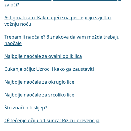
za oči?
Astigmatizam: Kako utječe na percepciju svjetla i
vožnju noću
Trebam li naočale? 8 znakova da vam možda trebaju
naočale
Najbolje naočale za ovalni oblik lica
Cukanje očiju: Uzroci i kako ga zaustaviti
Najbolje naočale za okruglo lice
Najbolje naočale za srcoliko lice
Što znači biti slijep?
Oštećenje očiju od sunca: Rizici i prevencija