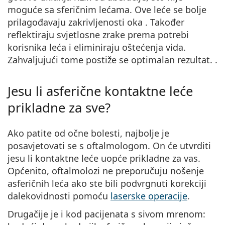
moguće sa sferičnim lećama. Ove
leće se bolje
prilagođavaju zakrivljenosti oka
. Također
reflektiraju svjetlosne zrake
prema potrebi
korisnika leća i
eliminiraju oštećenja vida
.
Zahvaljujući tome postiže se optimalan rezultat. .
Jesu li asferične kontaktne leće
prikladne za sve?
Ako patite od očne bolesti, najbolje je
posavjetovati se s oftalmologom. On će utvrditi
jesu li kontaktne leće uopće prikladne za vas.
Općenito, oftalmolozi ne preporučuju nošenje
asferičnih leća ako ste bili podvrgnuti korekciji
dalekovidnosti pomoću
laserske operacije
.
Drugačije je i kod pacijenata s sivom mrenom: