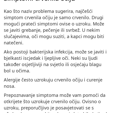
Kao što naziv problema sugerira, najčešći
simptom crvenila očiju je samo crvenilo. Drugi
mogući prateći simptomi ovise o uzroku. Može
se javiti grebanje, pečenje ili svrbež. U nekim
slučajevima, oči mogu suziti, a kapci mogu biti
natečeni.
Ako postoji bakterijska infekcija, može se javiti i
bjelkasti iscjedak i ljepljive oči. Neki su ljudi
također osjetljiviji na svjetlo ili osjećaju blagu
bol u očima.
Alergije često uzrokuju crvenilo očiju i curenje
nosa.
Prepoznavanje simptoma može vam pomoći da
otkrijete što uzrokuje crvenilo očiju. Ovisno o
uzroku, preporučljivo je posavjetovati se s