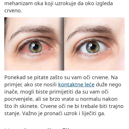
Persol
mehanizam oka koji uzrokuje da oko izgleda
crveno.
Prada
Sve marke sunčanih naočala
Ponekad se pitate zašto su vam oči crvene. Na
primjer, ako ste nosili
kontaktne leće
duže nego
inače, mogli biste primijetiti da su vam oči
pocrvenjele, ali se brzo vrate u normalu nakon
što ih skinete. Crvene oči ne bi trebale biti trajno
stanje. Važno je pronaći uzrok i liječiti ga.