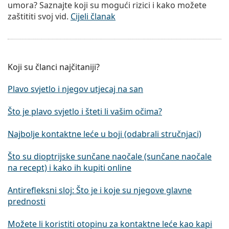
umora? Saznajte koji su mogući rizici i kako možete
zaštititi svoj vid.
Cijeli članak
Koji su članci najčitaniji?
Plavo svjetlo i njegov utjecaj na san
Što je plavo svjetlo i šteti li vašim očima?
Najbolje kontaktne leće u boji (odabrali stručnjaci)
Što su dioptrijske sunčane naočale (sunčane naočale
na recept) i kako ih kupiti online
Antirefleksni sloj: Što je i koje su njegove glavne
prednosti
Možete li koristiti otopinu za kontaktne leće kao kapi