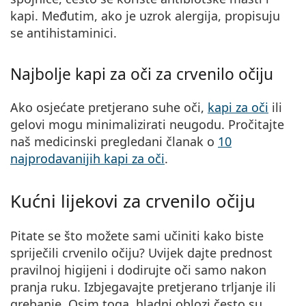
kapi. Međutim, ako je uzrok alergija, propisuju
se antihistaminici.
Najbolje kapi za oči za crvenilo očiju
Ako osjećate pretjerano suhe oči,
kapi za oči
ili
gelovi mogu minimalizirati neugodu. Pročitajte
naš medicinski pregledani članak o
10
najprodavanijih kapi za oči
.
Kućni lijekovi za crvenilo očiju
Pitate se što možete sami učiniti kako biste
spriječili crvenilo očiju? Uvijek dajte prednost
pravilnoj higijeni i dodirujte oči samo nakon
pranja ruku. Izbjegavajte pretjerano trljanje ili
grebanje. Osim toga, hladni oblozi često su