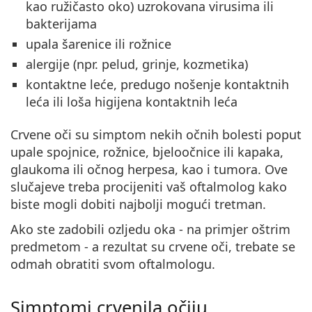
kao ružičasto oko) uzrokovana virusima ili
bakterijama
upala šarenice ili rožnice
alergije (npr. pelud, grinje, kozmetika)
kontaktne leće, predugo nošenje kontaktnih
leća ili loša higijena kontaktnih leća
Crvene oči su simptom nekih očnih bolesti poput
upale spojnice, rožnice, bjeloočnice ili kapaka,
glaukoma ili očnog herpesa, kao i tumora. Ove
slučajeve treba procijeniti vaš oftalmolog kako
biste mogli dobiti najbolji mogući tretman.
Ako ste zadobili ozljedu oka - na primjer oštrim
predmetom - a rezultat su crvene oči, trebate se
odmah obratiti svom oftalmologu.
Simptomi crvenila očiju