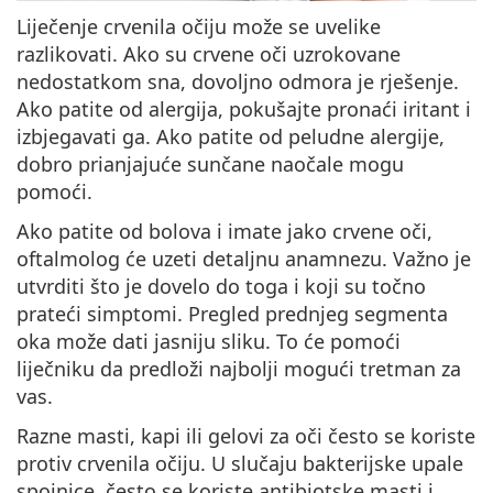
Liječenje crvenila očiju može se uvelike
razlikovati. Ako su crvene oči uzrokovane
nedostatkom sna, dovoljno odmora je rješenje.
Ako patite od alergija, pokušajte pronaći iritant i
izbjegavati ga. Ako patite od peludne alergije,
dobro prianjajuće sunčane naočale mogu
pomoći.
Ako patite od bolova i imate jako crvene oči,
oftalmolog će uzeti detaljnu anamnezu. Važno je
utvrditi što je dovelo do toga i koji su točno
prateći simptomi. Pregled prednjeg segmenta
oka može dati jasniju sliku. To će pomoći
liječniku da predloži najbolji mogući tretman za
vas.
Razne masti, kapi ili gelovi za oči često se koriste
protiv crvenila očiju.
U slučaju bakterijske upale
spojnice, često se koriste antibiotske masti i