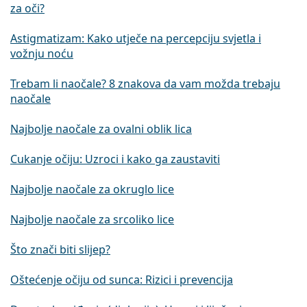
za oči?
Astigmatizam: Kako utječe na percepciju svjetla i
vožnju noću
Trebam li naočale? 8 znakova da vam možda trebaju
naočale
Najbolje naočale za ovalni oblik lica
Cukanje očiju: Uzroci i kako ga zaustaviti
Najbolje naočale za okruglo lice
Najbolje naočale za srcoliko lice
Što znači biti slijep?
Oštećenje očiju od sunca: Rizici i prevencija