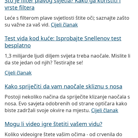
Što je filter plavog svjetla? Kako ga koristiti i
vrste filtera
Leće s filterom plave svjetlosti štite oči; saznajte zašto
su važne za vaš vid.
Cijeli članak
Test vida kod kuće: Isprobajte Snellenov test
besplatno
1,3 milijarde ljudi diljem svijeta treba naočale. Mislite li
da ste jedan od njih? Testirajte se!
Cijeli članak
Kako spriječiti da vam naočale skliznu s nosa
Postoji nekoliko načina da spriječite klizanje naočala s
nosa. Evo savjeta odobrenih od strane optičara kako
biste zadržali svoje okvire na mjestu.
Cijeli članak
Mogu li video igre štetiti vašem vidu?
Koliko videoigre štete vašim očima - od crvenila do