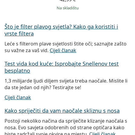
na skladištu
Što je filter plavog svjetla? Kako ga koristiti i
vrste filtera
Leće s filterom plave svjetlosti štite oči; saznajte zašto
su važne za vaš vid.
Cijeli članak
Test vida kod kuće: Isprobajte Snellenov test
besplatno
1,3 milijarde ljudi diljem svijeta treba naočale. Mislite li
da ste jedan od njih? Testirajte se!
Cijeli članak
Kako spriječiti da vam naočale skliznu s nosa
Postoji nekoliko načina da spriječite klizanje naočala s
nosa. Evo savjeta odobrenih od strane optičara kako
biste zadržali svoje okvire na mjestu.
Cijeli članak