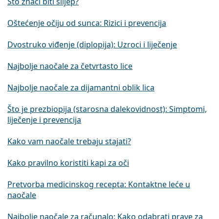
Što znači biti slijep?
Oštećenje očiju od sunca: Rizici i prevencija
Dvostruko viđenje (diplopija): Uzroci i liječenje
Najbolje naočale za četvrtasto lice
Najbolje naočale za dijamantni oblik lica
Što je prezbiopija (starosna dalekovidnost): Simptomi,
liječenje i prevencija
Kako vam naočale trebaju stajati?
Kako pravilno koristiti kapi za oči
Pretvorba medicinskog recepta: Kontaktne leće u
naočale
Najbolje naočale za računalo: Kako odabrati prave za