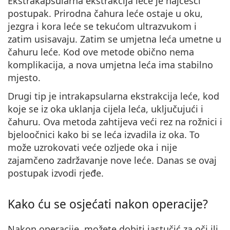
Ekstrakapsularna ekstrakcija leće
je najčešći
postupak. Prirodna čahura leće ostaje u oku,
jezgra i kora leće se tekućom ultrazvukom i
zatim usisavaju. Zatim se umjetna leća umetne u
čahuru leće. Kod ove metode obično nema
komplikacija, a nova umjetna leća ima stabilno
mjesto.
Drugi tip je
intrakapsularna ekstrakcija leće
, kod
koje se iz oka uklanja cijela leća, uključujući i
čahuru. Ova metoda zahtijeva veći rez na rožnici i
bjeloočnici kako bi se leća izvadila iz oka. To
može uzrokovati veće ozljede oka i nije
zajamčeno zadržavanje nove leće. Danas se ovaj
postupak izvodi rjeđe.
Kako ću se osjećati nakon operacije?
Nakon operacije, možete dobiti jastučić za oči ili