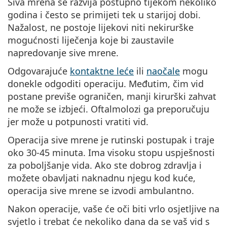
Siva mrena se razvija postupno tijekom nekoliko
Persol
godina i često se primijeti tek u starijoj dobi.
Prada
Nažalost, ne postoje lijekovi niti nekirurške
mogućnosti liječenja koje bi zaustavile
Sve marke sunčanih naočala
napredovanje sive mrene.
Odgovarajuće
kontaktne leće
ili
naočale
mogu
donekle odgoditi operaciju. Međutim, čim vid
postane previše ograničen, manji kirurški zahvat
ne može se izbjeći. Oftalmolozi ga preporučuju
jer može u potpunosti vratiti vid.
Operacija sive mrene je rutinski postupak i traje
oko 30-45 minuta. Ima visoku stopu uspješnosti
za poboljšanje vida. Ako ste dobrog zdravlja i
možete obavljati naknadnu njegu kod kuće,
operacija sive mrene se izvodi ambulantno.
Nakon operacije, vaše će oči biti vrlo osjetljive na
svjetlo i trebat će nekoliko dana da se vaš vid s