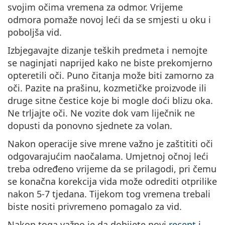
svojim očima vremena za odmor. Vrijeme
odmora pomaže novoj leći da se smjesti u oku i
poboljša vid.
Izbjegavajte dizanje teških predmeta i nemojte
se naginjati naprijed kako ne biste prekomjerno
opteretili oči. Puno čitanja može biti zamorno za
oči. Pazite na prašinu, kozmetičke proizvode ili
druge sitne čestice koje bi mogle doći blizu oka.
Ne trljajte oči. Ne vozite dok vam liječnik ne
dopusti da ponovno sjednete za volan.
Nakon operacije sive mrene važno je zaštititi oči
odgovarajućim naočalama. Umjetnoj očnoj leći
treba određeno vrijeme da se prilagodi, pri čemu
se konačna korekcija vida može odrediti otprilike
nakon 5-7 tjedana. Tijekom tog vremena trebali
biste nositi privremeno pomagalo za vid.
Nakon toga važno je da dobijete novi
recept
i