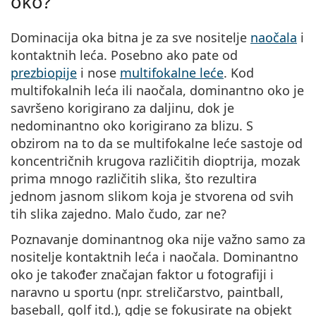
oko?
Persol
Dominacija oka bitna je za sve nositelje
naočala
i
Prada
kontaktnih leća. Posebno ako pate od
Sve marke sunčanih naočala
prezbiopije
i nose
multifokalne leće
. Kod
multifokalnih leća ili naočala, dominantno oko je
savršeno korigirano za daljinu, dok je
nedominantno oko korigirano za blizu. S
obzirom na to da se multifokalne leće sastoje od
koncentričnih krugova različitih dioptrija, mozak
prima mnogo različitih slika, što rezultira
jednom jasnom slikom koja je stvorena od svih
tih slika zajedno. Malo čudo, zar ne?
Poznavanje dominantnog oka nije važno samo za
nositelje kontaktnih leća i naočala. Dominantno
oko je također značajan faktor u fotografiji i
naravno u sportu (npr. streličarstvo, paintball,
baseball, golf itd.), gdje se fokusirate na objekt