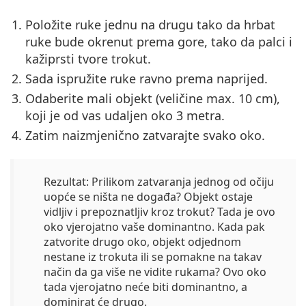
Položite ruke jednu na drugu tako da hrbat
ruke bude okrenut prema gore, tako da palci i
kažiprsti tvore trokut.
Sada ispružite ruke ravno prema naprijed.
Odaberite mali objekt (veličine max. 10 cm),
koji je od vas udaljen oko 3 metra.
Zatim naizmjenično zatvarajte svako oko.
Rezultat:
Prilikom zatvaranja jednog od očiju
uopće se ništa ne događa? Objekt ostaje
vidljiv i prepoznatljiv kroz trokut? Tada je ovo
oko vjerojatno vaše dominantno. Kada pak
zatvorite drugo oko, objekt odjednom
nestane iz trokuta ili se pomakne na takav
način da ga više ne vidite rukama? Ovo oko
tada vjerojatno neće biti dominantno, a
dominirat će drugo.