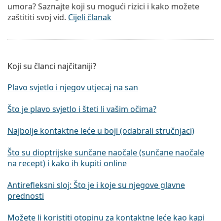
umora? Saznajte koji su mogući rizici i kako možete
zaštititi svoj vid.
Cijeli članak
Koji su članci najčitaniji?
Plavo svjetlo i njegov utjecaj na san
Što je plavo svjetlo i šteti li vašim očima?
Najbolje kontaktne leće u boji (odabrali stručnjaci)
Što su dioptrijske sunčane naočale (sunčane naočale
na recept) i kako ih kupiti online
Antirefleksni sloj: Što je i koje su njegove glavne
prednosti
Možete li koristiti otopinu za kontaktne leće kao kapi