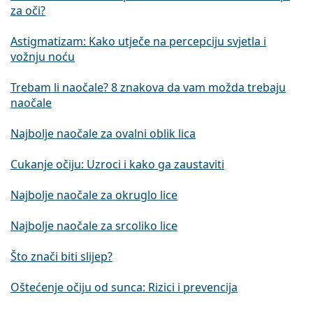
za oči?
Astigmatizam: Kako utječe na percepciju svjetla i
vožnju noću
Trebam li naočale? 8 znakova da vam možda trebaju
naočale
Najbolje naočale za ovalni oblik lica
Cukanje očiju: Uzroci i kako ga zaustaviti
Najbolje naočale za okruglo lice
Najbolje naočale za srcoliko lice
Što znači biti slijep?
Oštećenje očiju od sunca: Rizici i prevencija