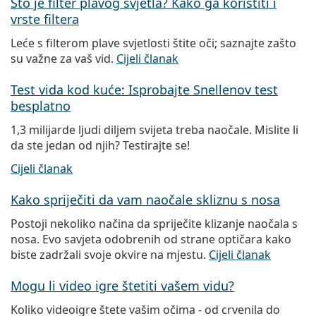
Što je filter plavog svjetla? Kako ga koristiti i
vrste filtera
Leće s filterom plave svjetlosti štite oči; saznajte zašto
su važne za vaš vid.
Cijeli članak
Test vida kod kuće: Isprobajte Snellenov test
besplatno
1,3 milijarde ljudi diljem svijeta treba naočale. Mislite li
da ste jedan od njih? Testirajte se!
Cijeli članak
Kako spriječiti da vam naočale skliznu s nosa
Postoji nekoliko načina da spriječite klizanje naočala s
nosa. Evo savjeta odobrenih od strane optičara kako
biste zadržali svoje okvire na mjestu.
Cijeli članak
Mogu li video igre štetiti vašem vidu?
Koliko videoigre štete vašim očima - od crvenila do