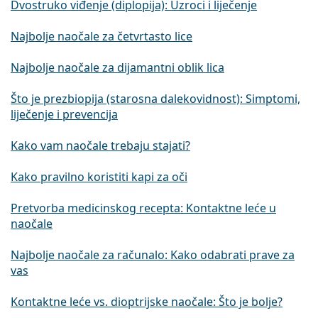
Dvostruko viđenje (diplopija): Uzroci i liječenje
Najbolje naočale za četvrtasto lice
Najbolje naočale za dijamantni oblik lica
Što je prezbiopija (starosna dalekovidnost): Simptomi,
liječenje i prevencija
Kako vam naočale trebaju stajati?
Kako pravilno koristiti kapi za oči
Pretvorba medicinskog recepta: Kontaktne leće u
naočale
Najbolje naočale za računalo: Kako odabrati prave za
vas
Kontaktne leće vs. dioptrijske naočale: Što je bolje?