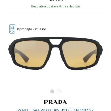
Besplatna dostava
&
na skladištu
Isprobajte
virtualno
Prada Linea Rossa 0PS B11SU 1BO40Z 57