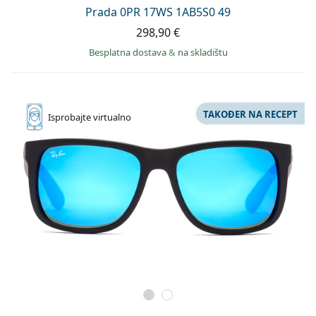
Persol
Prada 0PR 17WS 1AB5S0 49
298,90 €
Prada
Besplatna dostava
&
na skladištu
Sve marke sunčanih naočala
TAKOĐER NA RECEPT
Isprobajte
virtualno