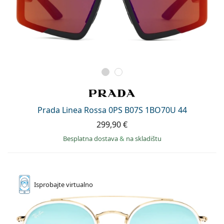
Prada Linea Rossa 0PS B07S 1BO70U 44
299,90 €
Besplatna dostava
&
na skladištu
Isprobajte
virtualno