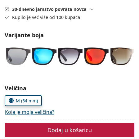
Persol
30-dnevno jamstvo povrata novca
Prada
Kupilo je već više od 100 kupaca
Sve marke sunčanih naočala
Varijante boja
Odaberite parametre
Veličina
M (54 mm)
Koja je moja veličina?
Dodaj u košaricu