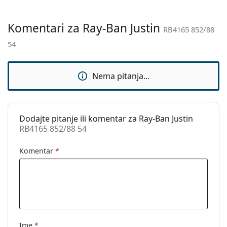
Kategorija:
Sunčane naočale
Marka:
Ray-Ban
Komentari za Ray-Ban Justin
RB4165 852/88
Upotreba:
Moda
54
Kod:
RB4165 852/88 54
Dostupno na
Ne
Nema pitanja...
recept:
Dodajte pitanje ili komentar za Ray-Ban Justin
RB4165 852/88 54
Komentar
*
Ime
*