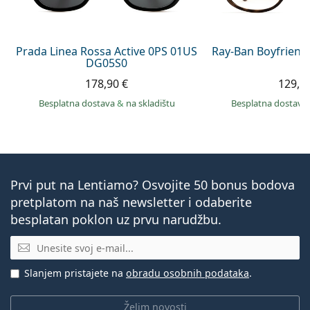
Prada Linea Rossa Active 0PS 01US
Ray-Ban Boyfriend
DG05S0
178,90 €
129,9
Besplatna dostava
&
na skladištu
Besplatna dostava
Prvi put na Lentiamo? Osvojite 50 bonus bodova
pretplatom na naš newsletter i odaberite
besplatan poklon uz prvu narudžbu.
E-mail
Slanjem pristajete na
obradu osobnih podataka
.
Želim novosti