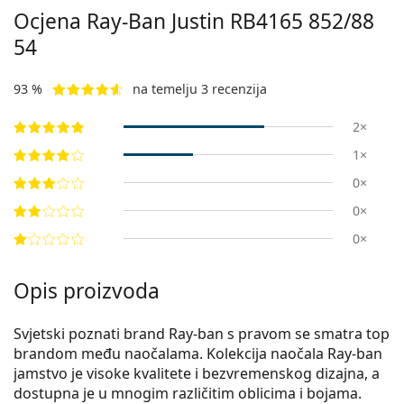
Ocjena Ray-Ban Justin
RB4165 852/88
54
93 %
na temelju 3 recenzija
2×
1×
0×
0×
0×
Opis proizvoda
Svjetski poznati brand Ray-ban s pravom se smatra top
brandom među naočalama. Kolekcija naočala Ray-ban
jamstvo je visoke kvalitete i bezvremenskog dizajna, a
dostupna je u mnogim različitim oblicima i bojama.