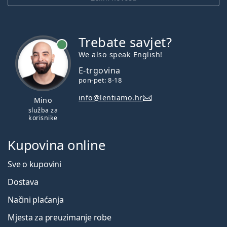
Trebate savjet?
je online
We also speak English!
E-trgovina
pon-pet: 8-18
info@lentiamo.hr
Mino
služba za
korisnike
Kupovina online
Sve o kupovini
Dostava
Načini plaćanja
Mjesta za preuzimanje robe