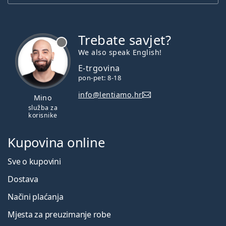
Trebate savjet?
je offline
We also speak English!
E-trgovina
pon-pet: 8-18
info@lentiamo.hr
Mino
služba za
korisnike
Kupovina online
Sve o kupovini
Dostava
Načini plaćanja
Mjesta za preuzimanje robe