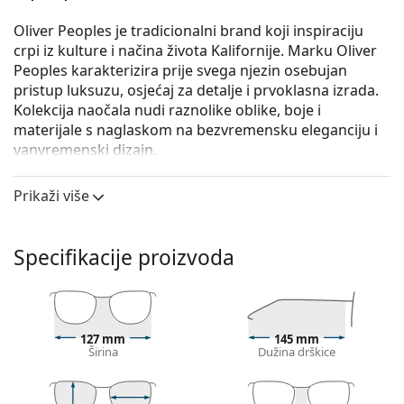
Oliver Peoples je tradicionalni brand koji inspiraciju
crpi iz kulture i načina života Kalifornije. Marku Oliver
Peoples karakterizira prije svega njezin osebujan
pristup luksuzu, osjećaj za detalje i prvoklasna izrada.
Kolekcija naočala nudi raznolike oblike, boje i
materijale s naglaskom na bezvremensku eleganciju i
vanvremenski dizajn.
Oliver Peoples O´Malley 0OV5183 1011 47
su muške
Prikaži više
naočale s dioptrijom.
Iskoristite značajku virtualnog isprobavanja i
pogledajte kako izgledate s naočalama.
Specifikacije proizvoda
Okvir naočala
Smeđa boja okvira savršeno pristaje uz tople
nijanse puti i sa svijetlosmeđom, crnom ili
127 mm
145 mm
tamnoplavom kosom.
Širina
Dužina drškice
Okrugli okviri idealan su izbor ako imate četvrtasti
ili ovalni oblik lica.