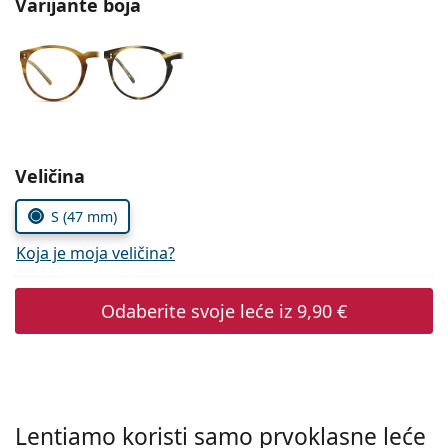
Varijante boja
Persol
Prada
Sve marke sunčanih naočala
Odaberite parametre
Veličina
S (47 mm)
Koja je moja veličina?
Odaberite svoje leće iz
9,90 €
Lentiamo koristi samo prvoklasne leće