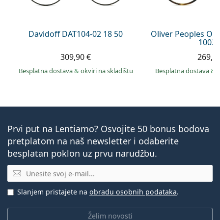
Davidoff DAT104-02 18 50
Oliver Peoples O´
1003 
309,90 €
269,9
Besplatna dostava
&
okviri na skladištu
Besplatna dostava
&
Prvi put na Lentiamo? Osvojite 50 bonus bodova
pretplatom na naš newsletter i odaberite
besplatan poklon uz prvu narudžbu.
E-mail
Slanjem pristajete na
obradu osobnih podataka
.
Želim novosti