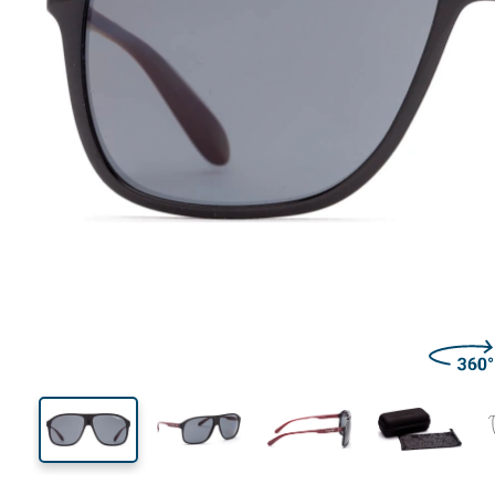
135 mm
Širina
Širina
leće
53 mm
60 mm
Visina leće
Širina leće