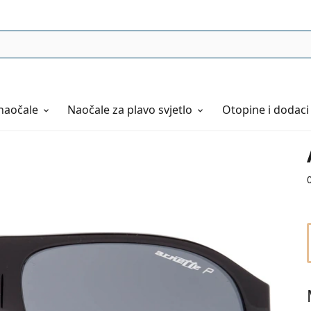
naočale
Naočale
za plavo svjetlo
Otopine i dodaci