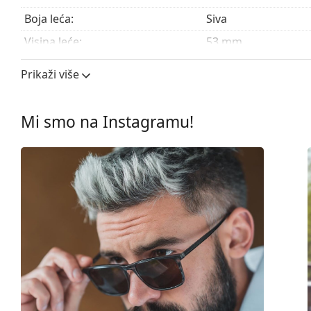
Boja leća:
Siva
Visina leće:
53 mm
Širina leće:
60 mm
Prikaži više
Materijal leća:
Plastika
UV filtar 400:
Da
Mi smo na Instagramu!
Okviri
Oblik okvira:
Četvrtaste
Boja okvira:
Crna
Materijal okvira:
Plastika
Veličina:
M
Širina:
135 mm
Dužina drškice:
140 mm
Širina mosta:
12 mm