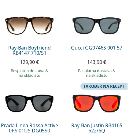
Ray-Ban Boyfriend
Gucci GG0746S 001 57
RB4147 710/51
129,90 €
143,90 €
Besplatna dostava
&
Besplatna dostava
&
na skladištu
na skladištu
TAKOĐER NA RECEPT
Prada Linea Rossa Active
Ray-Ban Justin RB4165
0PS 01US DG05S0
622/6Q