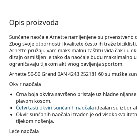
Opis proizvoda
Sunčane naočale Arnette namijenjene su prvenstveno os
Zbog svoje otpornosti i kvalitete često ih traže biciklist
Arnette pružaju vam maksimalnu zaštitu vida čak i u e
dizajn osmišljen je tako da naočale budu maksimalno u
ograničavaju tijekom aktivnog bavljenja sportom.
Arnette 50-50 Grand 0AN 4243 252181 60
su muške sun
Okvir naočala
Crna boja okvira savršeno pristaje uz hladne nijanse 
plavom kosom.
Četvrtasti okviri sunčanih naočala
idealan su izbor ako
Okvir sunčanih naočala izrađen je od visokokvalitetne
tijekom nošenja.
Leće naočala