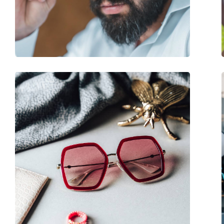
Težina:
50 g
Prilagodljivi jastučići za nos:
Ne
Dodaci
Kutijica:
Da
Krpa za čišćenje:
Da
Ostalo
Spol:
Muške
Kategorija:
Sunčane naočale
Marka:
Arnette
Upotreba:
Sport
Pogodno za sport:
Planinarenje
Kod:
0AN 4243 252181 60