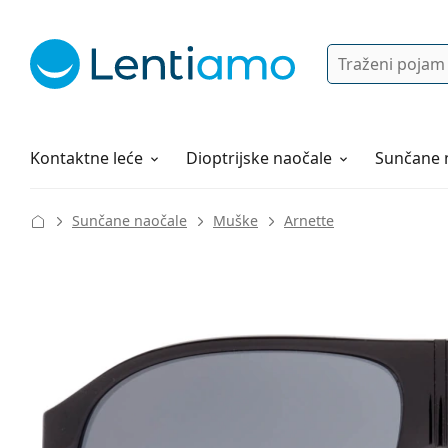
Pretraga
Prijava
Web navigacija
Otopine za leće
Sve o kupovini
Kontaktne leće
Dioptrijske naočale
Sunčane 
Sunčane naočale
Muške
Arnette