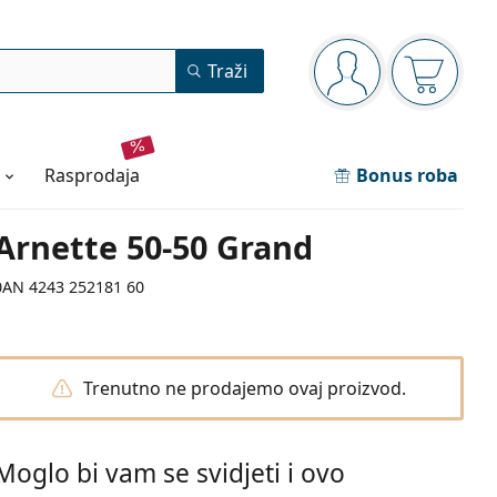
Navigacijska ploča
Traži
ste prijavljeni
Košarica
rasprodaja
Bonus roba
Arnette 50-50 Grand
0AN 4243 252181 60
Trenutno ne prodajemo ovaj proizvod.
Moglo bi vam se svidjeti i ovo