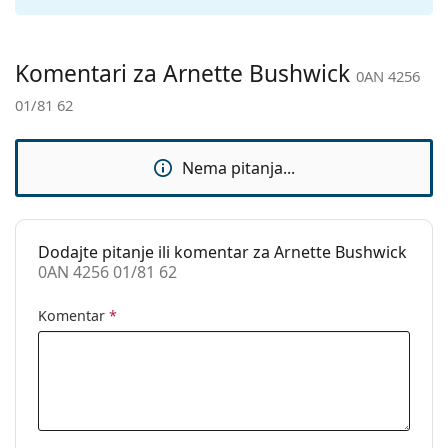
Kategorija:
Sunčane naočale
Marka:
Arnette
Komentari za Arnette Bushwick
0AN 4256
Upotreba:
Sport
01/81 62
Pogodno za
Trčanje, Planinarenje
sport:
Nema pitanja...
Kod:
0AN 4256 01/81 62
Dodajte pitanje ili komentar za Arnette Bushwick
0AN 4256 01/81 62
Komentar
*