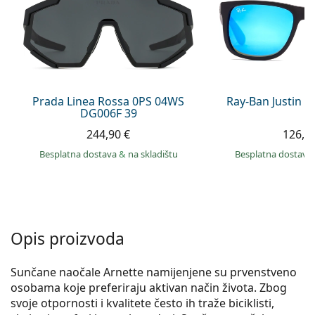
Persol
Prada
Sve marke sunčanih naočala
Prada Linea Rossa 0PS 04WS
Ray-Ban Justin 
DG006F 39
244,90 €
126,9
Besplatna dostava
&
na skladištu
Besplatna dostava
Opis proizvoda
Sunčane naočale Arnette namijenjene su prvenstveno
osobama koje preferiraju aktivan način života. Zbog
svoje otpornosti i kvalitete često ih traže biciklisti,