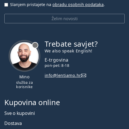
Slanjem pristajete na
obradu osobnih podataka
.
Želim novosti
Trebate savjet?
je offline
We also speak English!
E-trgovina
pon-pet: 8-18
info@lentiamo.hr
Mino
služba za
korisnike
Kupovina online
Sve o kupovini
Dostava