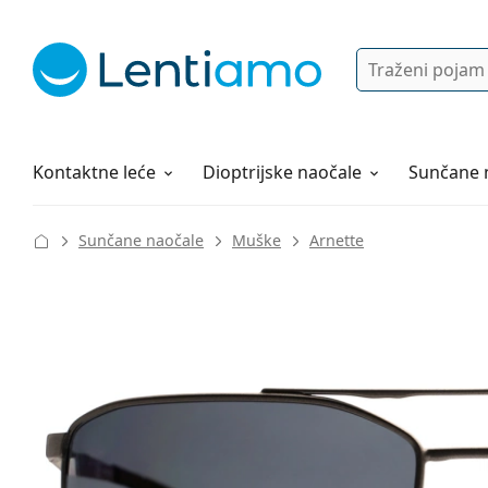
Pretraga
Prijava
Web navigacija
Otopine za leće
Sve o kupovini
Kontaktne leće
Dioptrijske naočale
Sunčane 
Sunčane naočale
Muške
Arnette