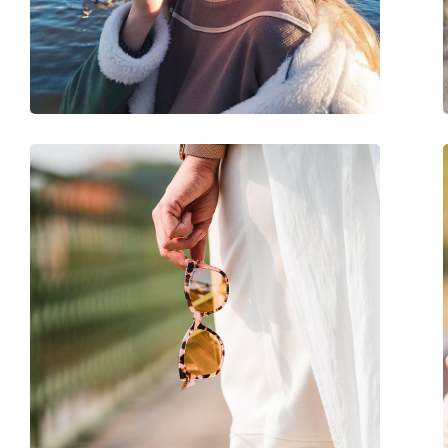
Težina:
100 g
Prilagodljivi jastučići za nos:
Da
Dodaci
Kutijica:
Da
Krpa za čišćenje:
Da
Ostalo
Spol:
Muške
Kategorija:
Sunčane naočale
Marka:
Arnette
Upotreba:
Moda
Kod:
0AN 3080 706/81 62