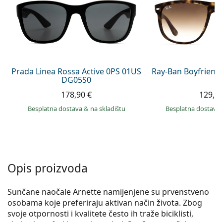
Persol
Prada
Sve marke sunčanih naočala
Prada Linea Rossa Active 0PS 01US
Ray-Ban Boyfriend
DG05S0
178,90 €
129,9
Besplatna dostava
&
na skladištu
Besplatna dostava
Opis proizvoda
Sunčane naočale Arnette namijenjene su prvenstveno
osobama koje preferiraju aktivan način života. Zbog
svoje otpornosti i kvalitete često ih traže biciklisti,