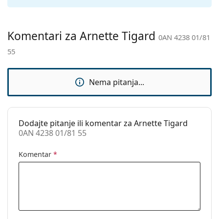
Kategorija:
Sunčane naočale
Marka:
Arnette
Komentari za Arnette Tigard
0AN 4238 01/81
Upotreba:
Moda
55
Kod:
0AN 4238 01/81 55
Nema pitanja...
Dodajte pitanje ili komentar za Arnette Tigard
0AN 4238 01/81 55
Komentar
*