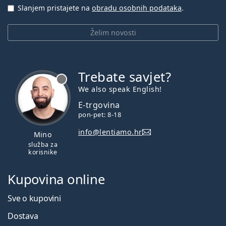
Slanjem pristajete na
obradu osobnih podataka
.
Želim novosti
Trebate savjet?
je offline
We also speak English!
E-trgovina
pon-pet: 8-18
info@lentiamo.hr
Mino
služba za
korisnike
Kupovina online
Sve o kupovini
Dostava