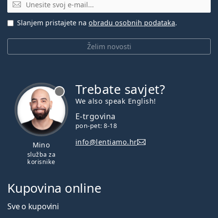
E-mail
Slanjem pristajete na
obradu osobnih podataka
.
Želim novosti
Trebate savjet?
je offline
We also speak English!
E-trgovina
pon-pet: 8-18
info@lentiamo.hr
Mino
služba za
korisnike
Kupovina online
Sve o kupovini