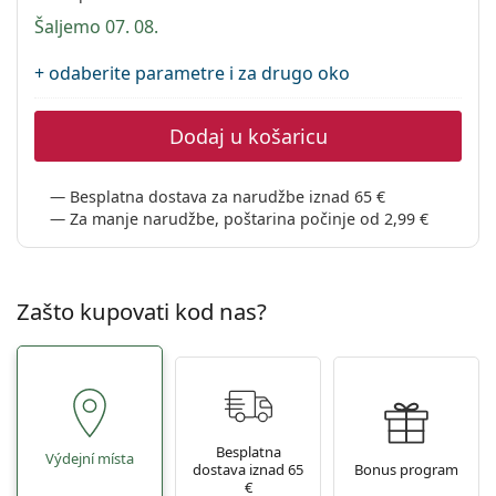
Persol
Šaljemo 07. 08.
Prada
+ odaberite parametre i za drugo oko
Sve marke sunčanih naočala
Dodaj u košaricu
Besplatna dostava za narudžbe iznad 65 €
Za manje narudžbe, poštarina počinje od 2,99 €
Zašto kupovati kod nas?
Besplatna
Výdejní místa
dostava iznad 65
Bonus program
€