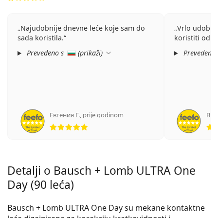
Najudobnije dnevne leće koje sam do
Vrlo udobne
sada koristila.
koristiti od j
Prevedeno s
(
prikaži
)
Prevedeno
Евгения Г.
,
prije godinom
Вик
ocjena 5 od 5
Detalji o Bausch + Lomb ULTRA One
Day (90 leća)
Bausch + Lomb ULTRA One Day su mekane kontaktne