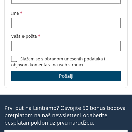
rožnice oka od negativnih učinaka ultraljubičastog
Može se spavati
Ne
zračenja. Međutim, leće ne prekrivaju cijelo oko niti
s lećama:
Ime
*
područje oko očiju, stoga je idealna zaštita od štetnog
Indikator
Ne
UV zračenja kombinacija kontaktnih leća s UV filtrom i
'iznutra-izvana':
sunčanih naočala.
Pakiranje
Vaša e-pošta
*
Ovo je medicinski proizvod. Prije uporabe pročitajte
upute za uporabu.
Proizvođač:
Bausch & Lomb
Leća u kutijici:
90
Slažem se s
obradom
unesenih podataka i
objavom komentara na web stranici
Težina:
232 g
Ostalo
Pošalji
Kategorija:
Dnevne leće
Silikon-hidrogelne
Kontaktne leće
Prvi put na Lentiamo? Osvojite 50 bonus bodova
Sferične i asferične leće
pretplatom na naš newsletter i odaberite
besplatan poklon uz prvu narudžbu.