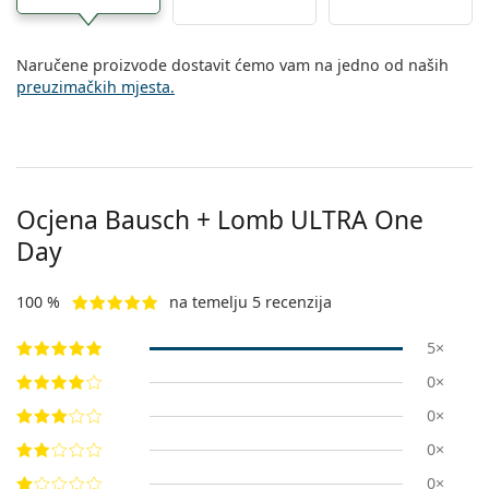
Naručene proizvode dostavit ćemo vam na jedno od naših
preuzimačkih mjesta.
Ocjena Bausch + Lomb ULTRA One
Day
100 %
na temelju 5 recenzija
5×
0×
0×
0×
0×