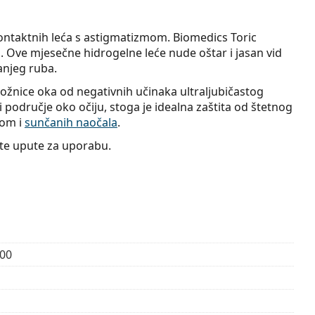
kontaktnih leća s astigmatizmom. Biomedics Toric
tu. Ove mjesečne hidrogelne leće nude oštar i jasan vid
anjeg ruba.
rožnice oka od negativnih učinaka ultraljubičastog
i područje oko očiju, stoga je idealna zaštita od štetnog
rom i
sunčanih naočala
.
jte upute za uporabu.
,00