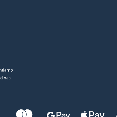
entiamo
od nas