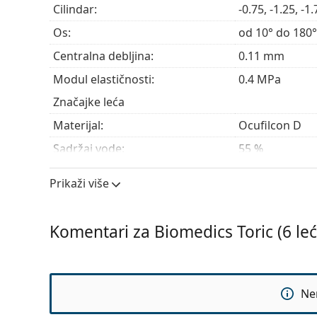
Cilindar:
-0.75, -1.25, -1.
Os:
od 10° do 180°
Centralna debljina:
0.11 mm
Modul elastičnosti:
0.4 MPa
Značajke leća
Materijal:
Ocufilcon D
Sadržaj vode:
55 %
Propusnost kisika:
28 Dk/t
Prikaži više
UV filtar:
Da
Silikon-hidrogelne:
Ne
Komentari za Biomedics Toric (6 leć
Upotreba
Rok trajanja:
Najmanje 12 m
Boja za rukovanje:
Da
Ne
Može se spavati s lećama:
Ne