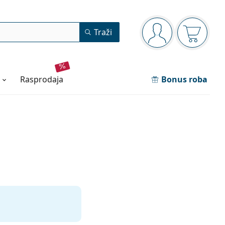
Navigacijska ploča
Traži
ste prijavljeni
Košarica
rasprodaja
Bonus roba