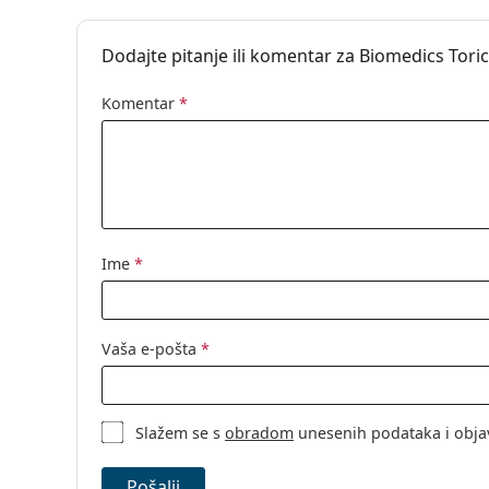
Indikator 'iznutra-izvana':
Ne
Dodajte pitanje ili komentar za Biomedics Toric 
Pakiranje
Proizvođač:
CooperVision
Komentar
*
Leća u kutijici:
6
Težina:
26 g
Ostalo
Kategorija:
Mjesečne leće
Ime
*
Torične kontak
Kontaktne leć
Vaša e-pošta
*
Slažem se s
obradom
unesenih podataka i obja
Pošalji