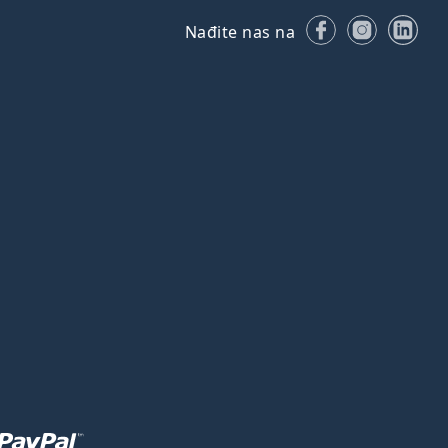
Facebooku
Instagr
Lin
Nađite nas na