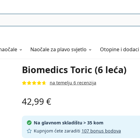
naočale
Naočale
za plavo svjetlo
Otopine i dodaci
Biomedics Toric (6 leća)
na temelju 6 recenzija
42,99 €
Na glavnom skladištu
> 35 kom
Kupnjom ćete zaraditi
107 bonus bodova