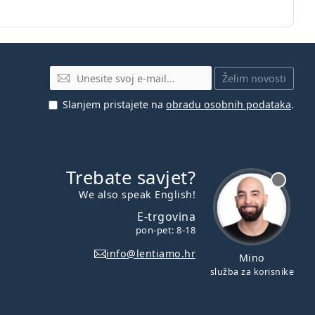
E-mail
Želim novosti
Slanjem pristajete na
obradu osobnih podataka
.
Trebate savjet?
je offline
We also speak English!
E-trgovina
pon-pet: 8-18
info@lentiamo.hr
Mino
služba za korisnike