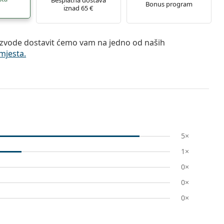
Bonus program
iznad 65 €
zvode dostavit ćemo vam na jedno od naših
mjesta.
5×
1×
0×
0×
0×