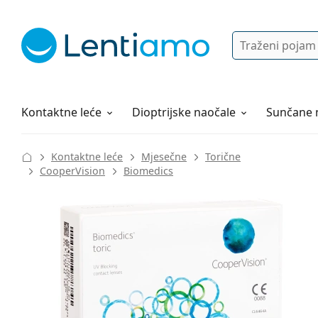
Pretraga
Prijava
Web navigacija
Otopine za leće
Sve o kupovini
Kontaktne leće
Dioptrijske naočale
Sunčane 
Kontaktne leće
Mjesečne
Torične
CooperVision
Biomedics