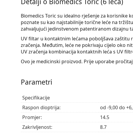
Detalji o Biomedics Toric (6 leća)
Biomedics Toric su idealno rješenje za korisnike 
poznate su kao najstabilnije torične leće na tržiš
zahvaljujući jedinstvenom patentiranom dizajnu t
UV filtar u kontaktnim lećama poboljšava zaštitu 
zračenja. Međutim, leće ne pokrivaju cijelo oko nit
UV zračenja kombinacija kontaktnih leća s UV filt
Ovo je medicinski proizvod. Prije uporabe pročita
Parametri
Specifikacije
Raspon dioptrija:
od -9,00 do +6
Promjer:
14.5
Zakrivljenost:
8.7