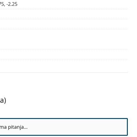
75, -2.25
a)
jeseci
ma pitanja...