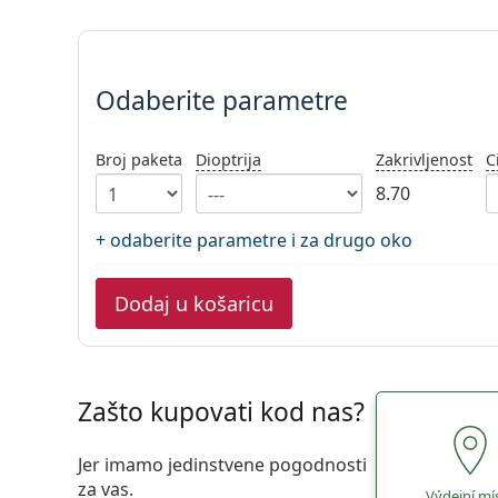
Odaberite parametre
Odaberite parametre
Broj paketa
Dioptrija
Zakrivljenost
C
8.70
+ odaberite parametre i za drugo oko
Dodaj u košaricu
Zašto kupovati kod nas?
Jer imamo jedinstvene pogodnosti
za vas.
Výdejní mí