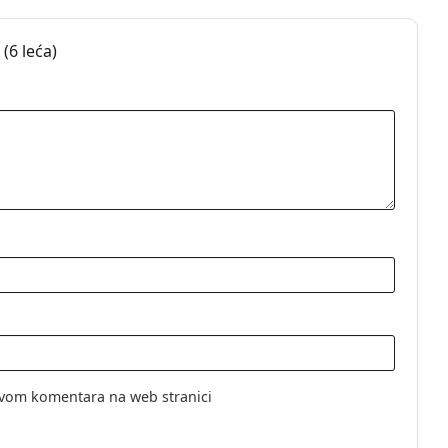
(6 leća)
tne leće
e
vom komentara na web stranici