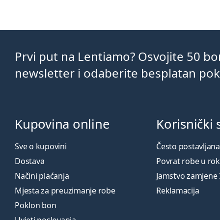
Prvi put na Lentiamo? Osvojite 50 b
newsletter i odaberite besplatan po
Kupovina online
Korisnički 
Sve o kupovini
Često postavljana
Dostava
Povrat robe u ro
Načini plaćanja
Jamstvo zamjene
Mjesta za preuzimanje robe
Reklamacija
Poklon bon
Uvjeti poslovanja