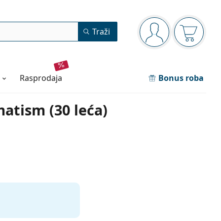
Navigacijska ploča
Traži
ste prijavljeni
Košarica
rasprodaja
Bonus roba
atism (30 leća)