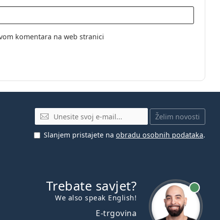
vom komentara na web stranici
E-mail
Želim novosti
Slanjem pristajete na
obradu osobnih podataka
.
Trebate savjet?
je online
We also speak English!
E-trgovina