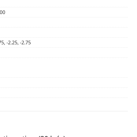
.00
h 10 ml
.
jte upute za uporabu.
75, -2.25, -2.75