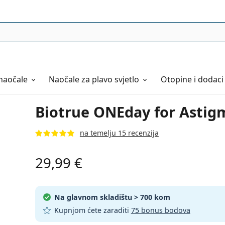
naočale
Naočale
za plavo svjetlo
Otopine i dodaci
Biotrue ONEday for Astigm
na temelju 15 recenzija
29,99 €
Na glavnom skladištu
> 700 kom
Kupnjom ćete zaraditi
75 bonus bodova