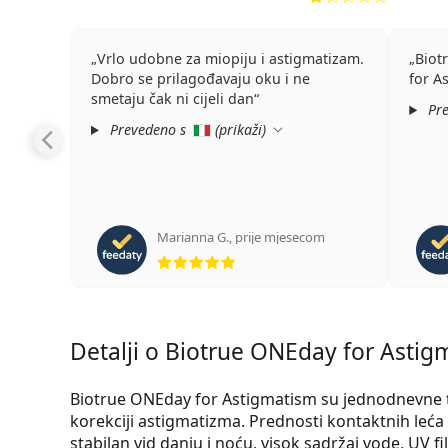
Vrlo udobne za miopiju i astigmatizam.
Biot
Dobro se prilagođavaju oku i ne
for A
smetaju čak ni cijeli dan
Pre
Prevedeno s
(
prikaži
)
Marianna G.
,
prije mjesecom
ocjena 5 od 5
Detalji o Biotrue ONEday for Astigm
Biotrue ONEday for Astigmatism su jednodnevne 
korekciji astigmatizma. Prednosti kontaktnih leća
stabilan vid danju i noću, visok sadržaj vode, UV f