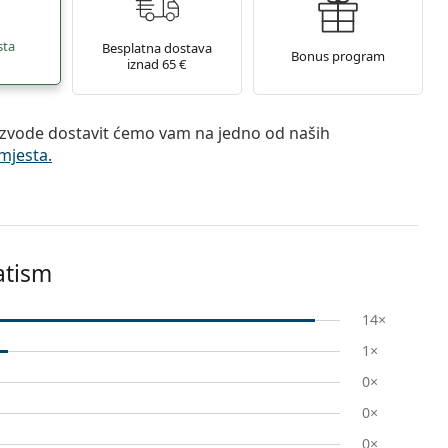
sta
Besplatna dostava
Bonus program
iznad 65 €
zvode dostavit ćemo vam na jedno od naših
mjesta.
atism
14×
1×
0×
0×
0×