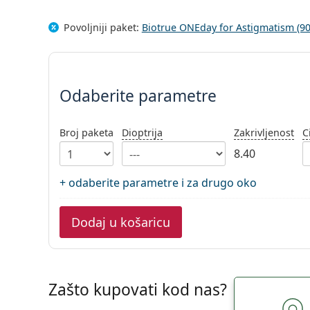
Povoljniji paket:
Biotrue ONEday for Astigmatism (90
Odaberite parametre
Odaberite parametre
Broj paketa
Dioptrija
Zakrivljenost
C
8.40
+ odaberite parametre i za drugo oko
Dodaj u košaricu
Zašto kupovati kod nas?