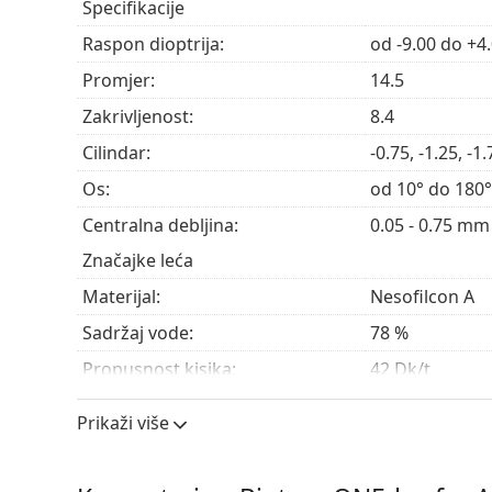
Specifikacije
hipermetropije
.
Raspon dioptrija:
od -9.00 do +4
Najčešće se prodaje s kapima za oči
Max OptiFres
Promjer:
14.5
Ovo je medicinski proizvod. Prije uporabe pročita
Zakrivljenost:
8.4
Cilindar:
-0.75, -1.25, -1.
Os:
od 10° do 180°
Centralna debljina:
0.05 - 0.75 mm
Značajke leća
Materijal:
Nesofilcon A
Sadržaj vode:
78 %
Propusnost kisika:
42 Dk/t
UV filtar:
Da
Prikaži više
Silikon-hidrogelne:
Ne
Upotreba