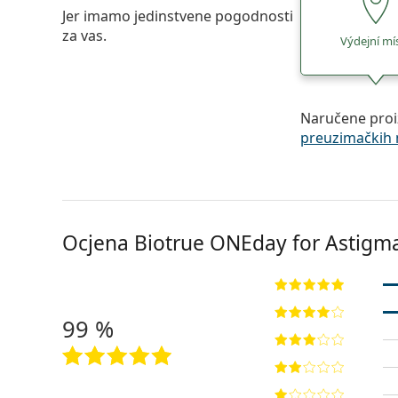
Jer imamo jedinstvene pogodnosti
za vas.
Výdejní mí
Naručene proi
preuzimačkih 
Ocjena Biotrue ONEday for Astigm
99 %