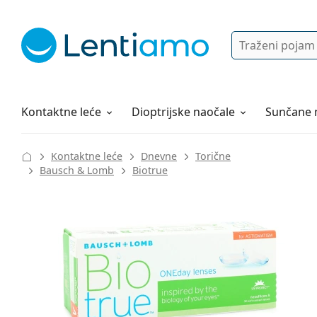
Pretraga
Prijava
Web navigacija
Otopine za leće
Sve o kupovini
Kontaktne leće
Dioptrijske naočale
Sunčane 
Kontaktne leće
Dnevne
Torične
Bausch & Lomb
Biotrue