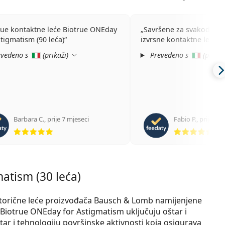
rue kontaktne leće Biotrue ONEday
Savršene za svakodnev
stigmatism (90 leća)
izvrsne kontaktne leće
vedeno s
(
prikaži
)
Prevedeno s
(
prikaž
Barbara C.
,
prije 7 mjeseci
Fabio P.
,
prije g
ocjena 5 od 5
ocj
atism (30 leća)
torične leće proizvođača Bausch & Lomb namijenjene
 Biotrue ONEday for Astigmatism uključuju oštar i
iltar i tehnologiju površinske aktivnosti koja osigurava