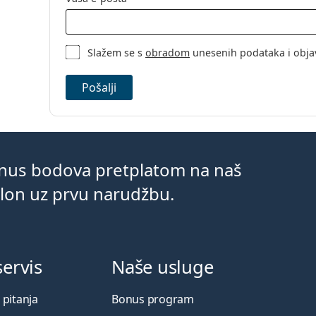
Slažem se s
obradom
unesenih podataka i obja
Pošalji
onus bodova pretplatom na naš
klon uz prvu narudžbu.
servis
Naše usluge
 pitanja
Bonus program