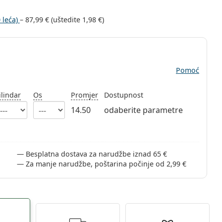
 leća)
–
87,99 €
(uštedite
1,98 €
)
Pomoć
ilindar
Os
Promjer
Dostupnost
14.50
odaberite parametre
Besplatna dostava za narudžbe iznad 65 €
Za manje narudžbe, poštarina počinje od 2,99 €