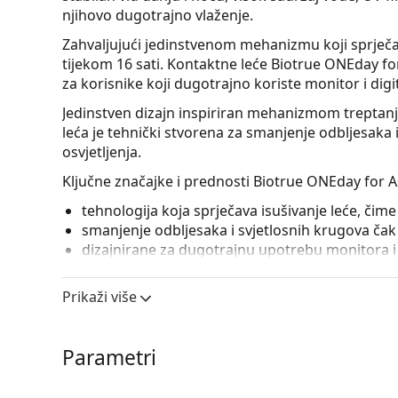
njihovo dugotrajno vlaženje.
Zahvaljujući jedinstvenom mehanizmu koji sprječav
tijekom 16 sati. Kontaktne leće Biotrue ONEday f
za korisnike koji dugotrajno koriste monitor i digi
Jedinstven dizajn inspiriran mehanizmom treptanja
leća je tehnički stvorena za smanjenje odbljesaka 
osvjetljenja.
Ključne značajke i prednosti Biotrue ONEday for A
tehnologija koja sprječava isušivanje leće, čim
smanjenje odbljesaka i svjetlosnih krugova čak 
dizajnirane za dugotrajnu upotrebu monitora i 
UV filtar u kontaktnim lećama poboljšava zaštitu 
Prikaži više
zračenja. Leće, međutim, ne pokrivaju cijelo oko ni
štetnog UV zračenja kombinacija kontaktnih leća s
Kontaktne leće Biotrue ONEday for Astigmatism dos
Parametri
180°.
Ne tražite torične kontaktne leće? Ovdje možete 