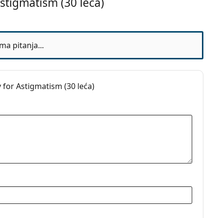
stigmatism (30 leća)
jeseci
ma pitanja...
 for Astigmatism (30 leća)
b
tne leće
e