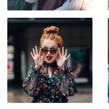
Dodaci
Kutijica:
Da
Krpa za čišćenje:
Da
Ostalo
Spol:
Unisex
Kategorija:
Sunčane naočale
Marka:
Bogner
Upotreba:
Sport
Pogodno za sport:
Biciklizam, Trčanje,
Kod:
67318 1500 130