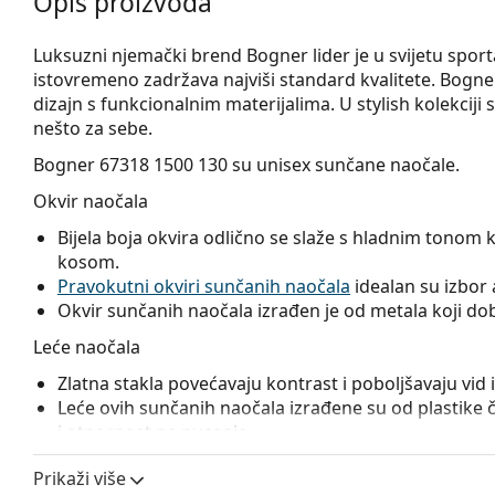
Opis proizvoda
Luksuzni njemački brend Bogner lider je u svijetu sport
istovremeno zadržava najviši standard kvalitete. Bogn
dizajn s funkcionalnim materijalima. U stylish kolekciji
nešto za sebe.
Bogner 67318 1500 130
su unisex sunčane naočale.
Okvir naočala
Bijela boja okvira odlično se slaže s hladnim tonom 
kosom.
Pravokutni okviri sunčanih naočala
idealan su izbor a
Okvir sunčanih naočala izrađen je od metala koji dobr
Leće naočala
Zlatna stakla povećavaju kontrast i poboljšavaju vid i
Leće ovih sunčanih naočala izrađene su od plastike 
i otpornost na pucanje.
Zrcalni sloj
naočalnih leća karakterizira visoko reflek
Prikaži više
prodire u oko. Ova značajka čini
zrcalne naočale
izni