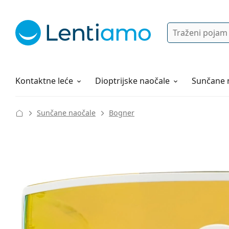
Pretraga
Prijava
Web navigacija
Otopine za leće
Sve o kupovini
Kontaktne leće
Dioptrijske naočale
Sunčane 
Sunčane naočale
Bogner