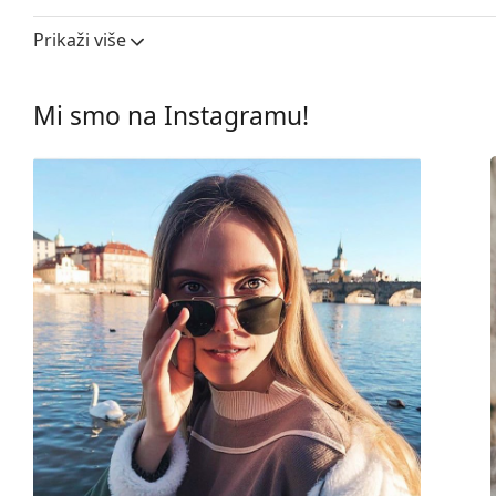
Širina leće:
130 mm
Prikaži više
Materijal leća:
Plastika
UV filtar 400:
Da
Mi smo na Instagramu!
Okviri
Oblik okvira:
Pravokutne
Boja okvira:
Bijela
Materijal okvira:
Metal
Veličina:
M
Širina:
132 mm
Dužina drškice:
145 mm
Širina mosta:
20 mm
Težina:
100 g
Prilagodljivi jastučići za nos:
Ne