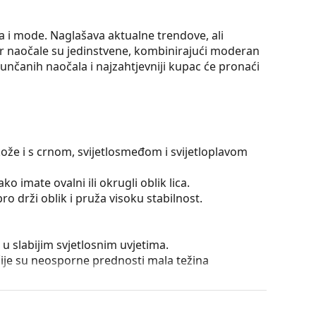
a i mode. Naglašava aktualne trendove, ali
er naočale su jedinstvene, kombinirajući moderan
 sunčanih naočala i najzahtjevniji kupac će pronaći
kože i s crnom, svijetlosmeđom i svijetloplavom
ko imate ovalni ili okrugli oblik lica.
o drži oblik i pruža visoku stabilnost.
 u slabijim svjetlosnim uvjetima.
čije su neosporne prednosti mala težina
tirajuća površina. Smanjuje količinu svjetlosti koja
mno prikladnima u vrlo svijetlim ili blještavim