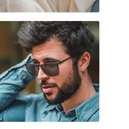
 Planinarenje, Brdski biciklizam