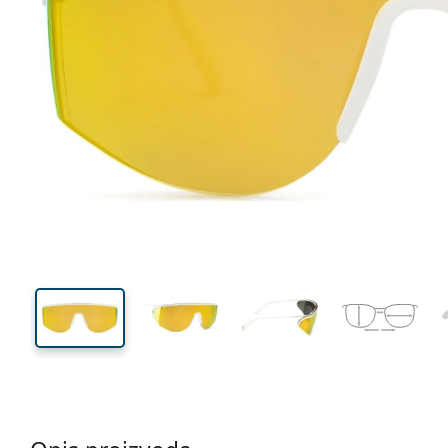
132 mm
Širina
Širina
leće
48 mm
130 mm
Visina leće
Širina leće