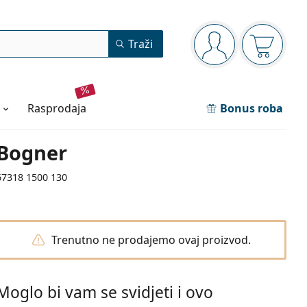
Navigacijska ploča
Traži
ste prijavljeni
Košarica
rasprodaja
Bonus roba
Bogner
67318 1500 130
Trenutno ne prodajemo ovaj proizvod.
Moglo bi vam se svidjeti i ovo