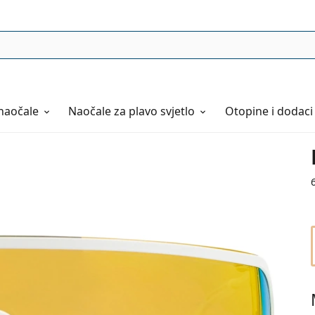
naočale
Naočale
za plavo svjetlo
Otopine i dodaci