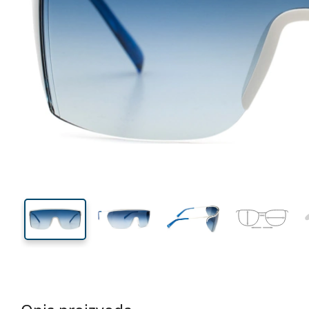
136 mm
Širina
Širina
leće
52 mm
130 mm
Visina leće
Širina leće