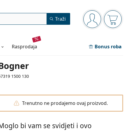
Navigacijska ploča
Traži
ste prijavljeni
Košarica
rasprodaja
Bonus roba
Bogner
67319 1500 130
Trenutno ne prodajemo ovaj proizvod.
Moglo bi vam se svidjeti i ovo