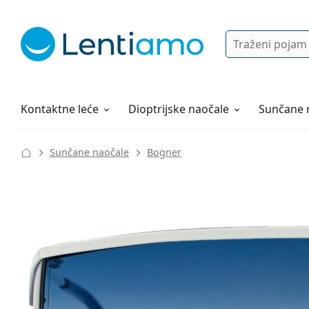
Pretraga
Prijava
Web navigacija
Otopine za leće
Sve o kupovini
Kontaktne leće
Dioptrijske naočale
Sunčane 
Sunčane naočale
Bogner