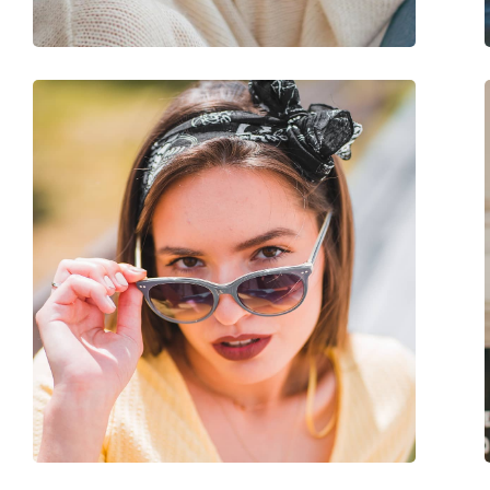
Dodaci
Kutijica:
Da
Krpa za čišćenje:
Da
Ostalo
Spol:
Unisex
Kategorija:
Sunčane naočale
Marka:
Bogner
Upotreba:
Sport
Pogodno za sport:
Biciklizam, Trčanje, 
Kod:
67319 1500 130