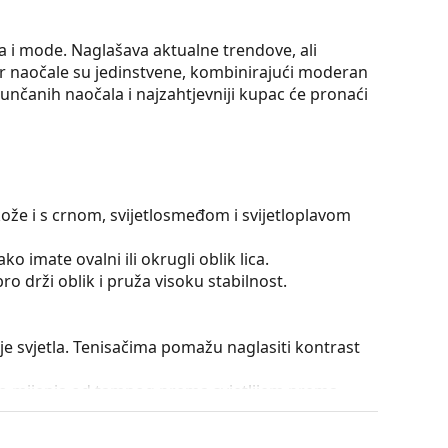
a i mode. Naglašava aktualne trendove, ali
er naočale su jedinstvene, kombinirajući moderan
 sunčanih naočala i najzahtjevniji kupac će pronaći
kože i s crnom, svijetlosmeđom i svijetloplavom
ko imate ovalni ili okrugli oblik lica.
o drži oblik i pruža visoku stabilnost.
aje svjetla. Tenisačima pomažu naglasiti kontrast
atko mijenja od tamnog prema svjetlijem prema
iltriranje oštrog sunčevog svjetla, a svjetlija
. Ova obrada leća pruža bolju orijentaciju u