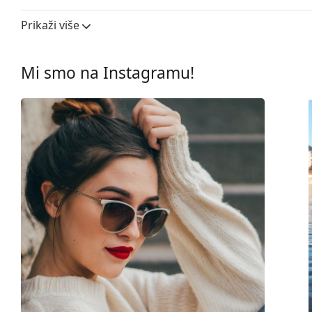
Širina leće:
130 mm
Prikaži više
Materijal leća:
Plastika
UV filtar 400:
Da
Mi smo na Instagramu!
Okviri
Oblik okvira:
Pravokutne
Boja okvira:
Bijela
Materijal okvira:
Metal
Veličina:
M
Širina:
136 mm
Dužina drškice:
145 mm
Širina mosta:
22 mm
Težina:
100 g
Prilagodljivi jastučići za nos:
Ne