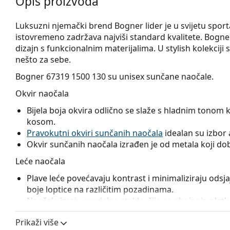
Opis proizvoda
Luksuzni njemački brend Bogner lider je u svijetu sport
istovremeno zadržava najviši standard kvalitete. Bogn
dizajn s funkcionalnim materijalima. U stylish kolekciji
nešto za sebe.
Bogner 67319 1500 130
su unisex sunčane naočale.
Okvir naočala
Bijela boja okvira odlično se slaže s hladnim tonom 
kosom.
Pravokutni okviri sunčanih naočala
idealan su izbor a
Okvir sunčanih naočala izrađen je od metala koji dobr
Leće naočala
Plave leće povećavaju kontrast i minimaliziraju odsj
boje loptice na različitim pozadinama.
Naočale imaju
gradalna stakla
, čije se obojenje gl
dolje. Najtamnija nijansa u gornjem dijelu omogućuje f
Prikaži više
nijansa u donjem dijelu osigurava dovoljnu vidljivost