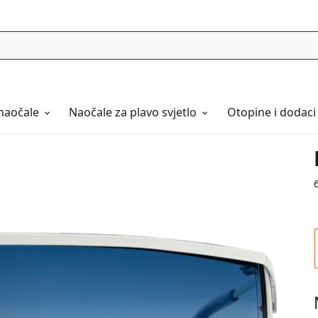
naočale
Naočale
za plavo svjetlo
Otopine i dodaci