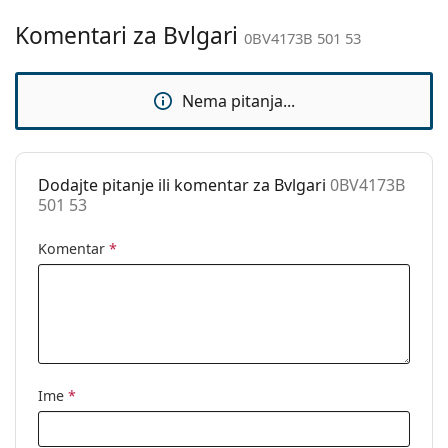
Ovo je medicinski proizvod. Prije uporabe pročitajte
Komentari za Bvlgari
Prilagodljivi
Ne
0BV4173B 501 53
upute za uporabu.
jastučići za nos:
Dodaci
Nema pitanja...
Kutijica:
Da
Krpa za
Da
čišćenje:
Dodajte pitanje ili komentar za Bvlgari
0BV4173B
501 53
Ostalo
Spol:
Ženske
Komentar
*
Kategorija:
Dioptrijske naočale
Marka:
Bvlgari
Kod:
0BV4173B 501 53
Ime
*