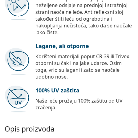
neželjene odsjaje na prednjoj i stražnjoj
strani naočalne leće. Antirefleksni sloj
također štiti leću od ogrebotina i
nakupljanja nečistoća, tako da se naočale
lako čiste.
Lagane, ali otporne
Korišteni materijali poput CR-39 ili Trivex
otporni su čak i na jake udarce. Osim
toga, vrlo su lagani i zato se naočale
udobno nose.
100% UV zaštita
Naše leće pružaju 100% zaštitu od UV
zračenja.
Opis proizvoda