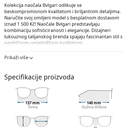
Kolekcija naočala Bvlgari odlikuje se
beskompromisnom kvalitetom i briljantnim detaljima.
Naručite svoj omiljeni model s besplatnom dostavom
iznad 1 500 Kč! Naočale Bvlgari predstavljaju
kombinaciju sofisticiranosti i elegancije. Dizajneri
luksuznog talijanskog brenda spajaju fascinantan stil s
neobičnom umjetničkom kvalitetom.
Bvlgari 0BV4173B 501 53
su ženske naočale s
Prikaži više
dioptrijom.
Iskoristite značajku virtualnog isprobavanja i
pogledajte kako izgledate s naočalama.
Specifikacije proizvoda
Okvir naočala
Crna boja okvira savršeno pristaje uz hladne nijanse
puti i sa svijetlosmeđom, crnom ili svijetlo
137 mm
140 mm
plavom kosom.
Širina
Dužina drškice
Pravokutni okviri idealan su izbor ako imate ovalni
ili okrugli oblik lica.
Okvir naočala izrađen je od vrlo kvalitetne plastike