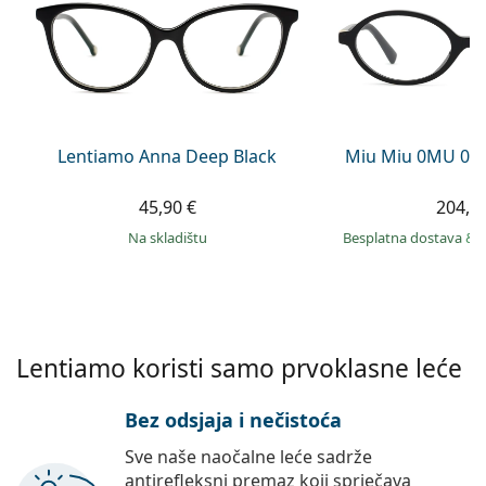
Persol
Prada
Sve marke sunčanih naočala
Lentiamo Anna Deep Black
Miu Miu 0MU 01
45,90 €
204,9
na skladištu
Besplatna dostava
&
Lentiamo koristi samo prvoklasne leće
Bez odsjaja i nečistoća
Sve naše naočalne leće sadrže
antirefleksni premaz koji sprječava