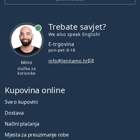
Trebate savjet?
je online
We also speak English!
E-trgovina
pon-pet: 8-18
info@lentiamo.hr
Mino
služba za
korisnike
Kupovina online
Sve o kupovini
Dostava
Načini plaćanja
Mjesta za preuzimanje robe