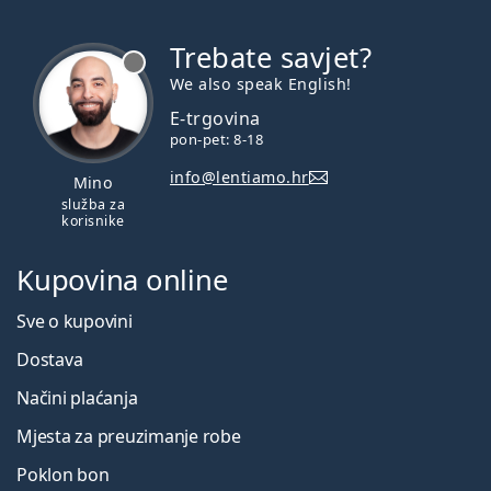
Trebate savjet?
je offline
We also speak English!
E-trgovina
pon-pet: 8-18
info@lentiamo.hr
Mino
služba za
korisnike
Kupovina online
Sve o kupovini
Dostava
Načini plaćanja
Mjesta za preuzimanje robe
Poklon bon