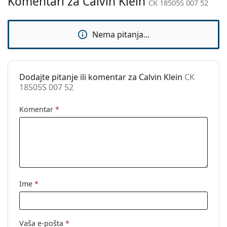
Komentari za Calvin Klein
CK 18505S 007 52
Upotreba:
Moda
Kod:
CK 18505S 007 52
Nema pitanja...
Dodajte pitanje ili komentar za Calvin Klein
CK
18505S 007 52
Komentar
*
Ime
*
Vaša e-pošta
*