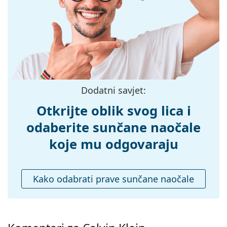
Širina:
135 mm
Dužina drškice:
140 mm
Širina mosta:
21 mm
Težina:
45 g
Prilagodljivi
Ne
Dodatni savjet:
jastučići za nos:
Dodaci
Otkrijte oblik svog lica i
Kutijica:
Da
odaberite sunčane naočale
Krpa za
Da
koje mu odgovaraju
čišćenje:
Ostalo
Kako odabrati prave sunčane naočale
Spol:
Muške
Kategorija:
Sunčane naočale
Marka:
Calvin Klein