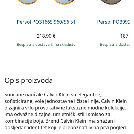
Persol
Prada
Persol PO3166S 960/56 51
Persol PO3092S
Sve marke sunčanih naočala
218,90 €
187,9
Besplatna dostava
&
na skladištu
Besplatna dostava
Opis proizvoda
Sunčane naočale Calvin Klein su elegantne,
sofisticirane, vole jednostavne i čiste linije. Calvin Klein
dizajnira vrlo provokativne luksuzne modne kolekcije,
ima odvažne dizajne, umjetnički stil i smisao za
kombinacije boja. Brend Calvin Klein ima snažan i
dosljedan identitet koji je prepoznatljiv na prvi pogled.