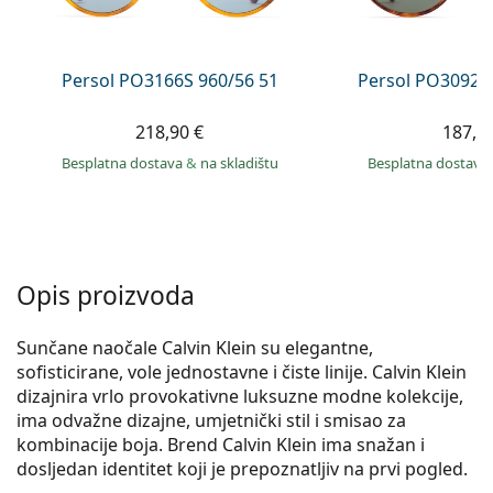
Persol
Prada
Persol PO3166S 960/56 51
Persol PO3092S
Sve marke sunčanih naočala
218,90 €
187,9
Besplatna dostava
&
na skladištu
Besplatna dostava
Opis proizvoda
Sunčane naočale Calvin Klein su elegantne,
sofisticirane, vole jednostavne i čiste linije. Calvin Klein
dizajnira vrlo provokativne luksuzne modne kolekcije,
ima odvažne dizajne, umjetnički stil i smisao za
kombinacije boja. Brend Calvin Klein ima snažan i
dosljedan identitet koji je prepoznatljiv na prvi pogled.