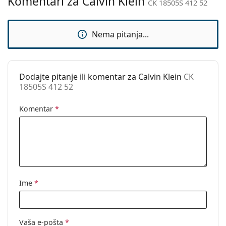
Komentari za Calvin Klein
CK 18505S 412 52
Upotreba:
Moda
Kod:
CK 18505S 412 52
Nema pitanja...
Dodajte pitanje ili komentar za Calvin Klein
CK
18505S 412 52
Komentar
*
Ime
*
Vaša e-pošta
*