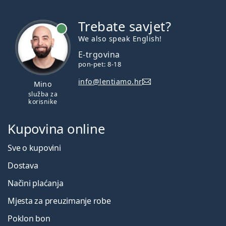
Trebate savjet?
je online
We also speak English!
E-trgovina
pon-pet: 8-18
info@lentiamo.hr
Mino
služba za
korisnike
Kupovina online
Sve o kupovini
Dostava
Načini plaćanja
Mjesta za preuzimanje robe
Poklon bon