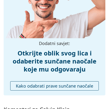
Širina:
135 mm
Dužina drškice:
140 mm
Širina mosta:
21 mm
Težina:
45 g
Prilagodljivi
Ne
Dodatni savjet:
jastučići za nos:
Dodaci
Otkrijte oblik svog lica i
Kutijica:
Da
odaberite sunčane naočale
Krpa za
Da
koje mu odgovaraju
čišćenje:
Ostalo
Kako odabrati prave sunčane naočale
Spol:
Muške
Kategorija:
Sunčane naočale
Marka:
Calvin Klein