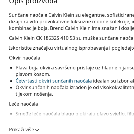
Opis proizvoda
Sunčane naočale Calvin Klein su elegantne, sofisticirane, 
dizajnira vrlo provokativne luksuzne modne kolekcije, i
kombinacije boja. Brend Calvin Klein ima snažan i doslje
Calvin Klein CK 18532S 410 53
su muške sunčane naočal
Iskoristite značajku virtualnog isprobavanja i pogleda
Okvir naočala
Plava boja okvira savršeno pristaje uz hladne nijanse 
plavom kosom.
Četvrtasti okviri sunčanih naočala
idealan su izbor ako
Okvir sunčanih naočala izrađen je od visokokvalitetne
tijekom nošenja.
Leće naočala
Smeđe leće naočala blago blokiraju plavo svjetlo, filtr
svestranu primjenu i preporučuju se osobama koje p
Leće ovih sunčanih naočala izrađene su od plastike 
Prikaži više
i otpornost na pucanje.