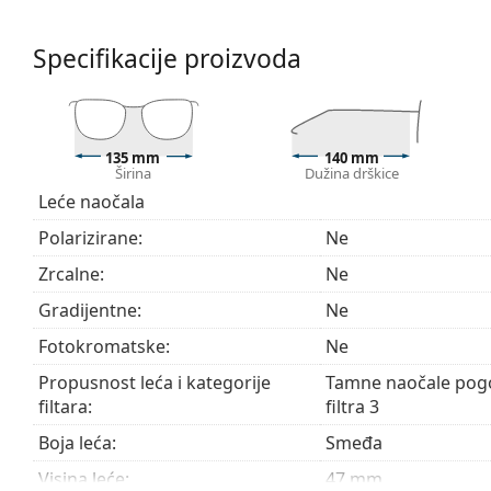
Naočale s UV 400 pružaju 100% zaštitu od štetnog s
filtar kategorije 3 (propusnost svjetla 8 – 18%) – ta
Specifikacije proizvoda
na plaži ili u gradu.
Pribor
Naočale isporučujemo s originalnom futrolom. Boja f
135 mm
140 mm
Krpa koja se nalazi u pakiranju idealna je za čišćen
Širina
Dužina drškice
sadržavati tekstilnu vrećicu.
Leće naočala
Pogledajte cijelu ponudu
sunčanih naočala
, gdje možet
Polarizirane:
Ne
Zrcalne:
Ne
Gradijentne:
Ne
Fotokromatske:
Ne
Propusnost leća i kategorije
Tamne naočale pogo
filtara:
filtra 3
Boja leća:
Smeđa
Visina leće:
47 mm