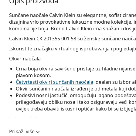
Opis proizvoda
Sunčane naočale Calvin Klein su elegantne, sofisticirane, 
dizajnira vrlo provokativne luksuzne modne kolekcije, i
kombinacije boja. Brend Calvin Klein ima snažan i doslje
Calvin Klein CK 20135S 001 58
su ženske sunčane naoča
Iskoristite značajku virtualnog isprobavanja i pogleda
Okvir naočala
Crna boja okvira savršeno pristaje uz hladne nijanse 
plavom kosom.
Četvrtasti okviri sunčanih naočala
idealan su izbor ako
Okvir sunčanih naočala izrađen je od metala koji dobr
Podesivi nosni jastučići omogućuju lagano podešavanj
prilagođavaju obliku nosa i tako osiguravaju veći k
uvijek treba obaviti iskusni optičar kako bi se izbjeg
Leće naočala
Sive leće naočala ublažavaju intenzitet svjetla i odličn
Prikaži više
izobličuju boje.