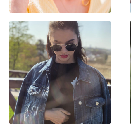
Prilagodljivi jastučići za nos:
Da
Fleksibilni zglob:
Ne
Dodaci
Kutijica:
Da
Krpa za čišćenje:
Ne
Ostalo
Spol:
Ženske
Kategorija:
Sunčane naočale
Marka:
Calvin Klein
Upotreba:
Moda
Kod:
CK20135S 001 58