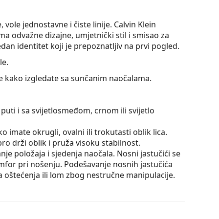
vole jednostavne i čiste linije. Calvin Klein
ma odvažne dizajne, umjetnički stil i smisao za
dan identitet koji je prepoznatljiv na prvi pogled.
le.
jte kako izgledate sa sunčanim naočalama.
puti i sa svijetlosmeđom, crnom ili svijetlo
 imate okrugli, ovalni ili trokutasti oblik lica.
o drži oblik i pruža visoku stabilnost.
e položaja i sjedenja naočala. Nosni jastučići se
omfor pri nošenju. Podešavanje nosnih jastučića
la oštećenja ili lom zbog nestručne manipulacije.
e su za oči, jer ne utječu na kontrast niti