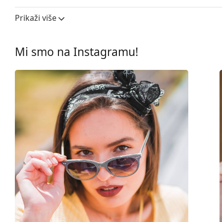
Širina leće:
58 mm
Prikaži više
Materijal leća:
Plastika
UV filtar 400:
Da
Mi smo na Instagramu!
Okviri
Oblik okvira:
Četvrtaste
Boja okvira:
Crna
Boja dijelova okvira:
Zlatna
Materijal okvira:
Metal
Veličina:
M
Širina:
139 mm
Dužina drškice:
145 mm
Širina mosta:
17 mm
Težina:
140 g