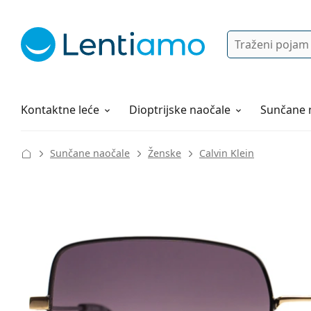
Pretraga
Prijava
Web navigacija
Otopine za leće
Sve o kupovini
Kontaktne leće
Dioptrijske naočale
Sunčane 
Sunčane naočale
Ženske
Calvin Klein