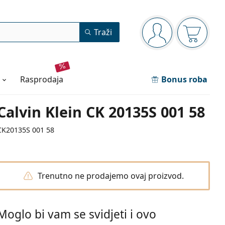
Navigacijska ploča
Traži
ste prijavljeni
Košarica
rasprodaja
Bonus roba
Calvin Klein CK 20135S 001 58
CK20135S 001 58
Trenutno ne prodajemo ovaj proizvod.
Moglo bi vam se svidjeti i ovo