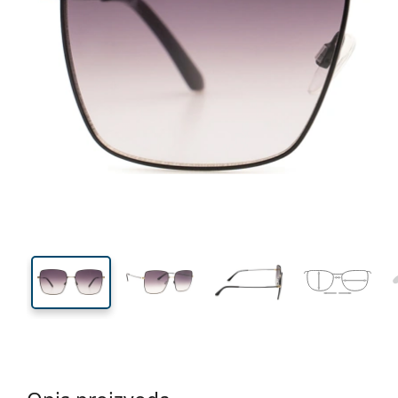
139 mm
Širina
Širina
leće
52 mm
58 mm
Visina leće
Širina leće