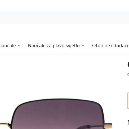
naočale
Naočale
za plavo svjetlo
Otopine i dodaci