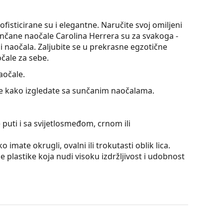
sticirane su i elegantne. Naručite svoj omiljeni
nčane naočale Carolina Herrera su za svakoga -
i naočala. Zaljubite se u prekrasne egzotične
čale za sebe.
aočale.
jte kako izgledate sa sunčanim naočalama.
 puti i sa svijetlosmeđom, crnom ili
 imate okrugli, ovalni ili trokutasti oblik lica.
 plastike koja nudi visoku izdržljivost i udobnost
aje svjetla. Tenisačima pomažu naglasiti kontrast
čije su neosporne prednosti mala težina