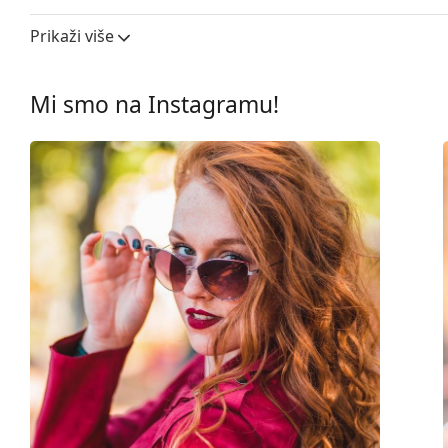
Širina leće:
56 mm
Prikaži više
Materijal leća:
Plastika
UV filtar 400:
Da
Mi smo na Instagramu!
Okviri
Oblik okvira:
Četvrtaste
Boja okvira:
Smeđa
Boja dijelova okvira:
Plava
Materijal okvira:
Plastika
Veličina:
L
Širina:
143 mm
Dužina drškice:
135 mm
Širina mosta:
16 mm
Težina:
45 g