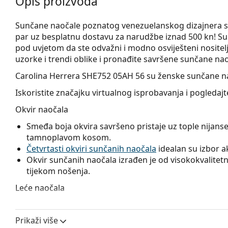
Opis proizvoda
Sunčane naočale poznatog venezuelanskog dizajnera sofi
par uz besplatnu dostavu za narudžbe iznad 500 kn! Su
pod uvjetom da ste odvažni i modno osviješteni nositelj
uzorke i trendi oblike i pronađite savršene sunčane nao
Carolina Herrera SHE752 05AH 56
su ženske sunčane n
Iskoristite značajku virtualnog isprobavanja i pogleda
Okvir naočala
Smeđa boja okvira savršeno pristaje uz tople nijanse
tamnoplavom kosom.
Četvrtasti okviri sunčanih naočala
idealan su izbor ako
Okvir sunčanih naočala izrađen je od visokokvalitetne
tijekom nošenja.
Leće naočala
Plave leće povećavaju kontrast i minimaliziraju odsj
boje loptice na različitim pozadinama.
Prikaži više
Leće ovih sunčanih naočala izrađene su od plastike 