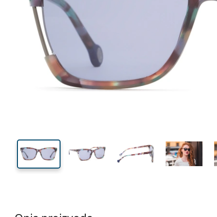
143 mm
Širina
Širina
leće
43 mm
56 mm
Visina leće
Širina leće