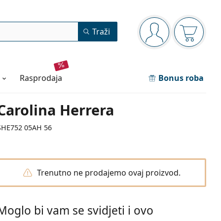
Navigacijska ploča
Traži
ste prijavljeni
Košarica
rasprodaja
Bonus roba
Carolina Herrera
SHE752 05AH 56
Trenutno ne prodajemo ovaj proizvod.
Moglo bi vam se svidjeti i ovo