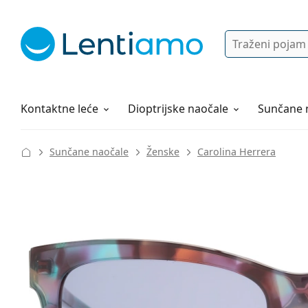
Pretraga
Prijava
Web navigacija
Otopine za leće
Sve o kupovini
Kontaktne leće
Dioptrijske naočale
Sunčane 
Sunčane naočale
Ženske
Carolina Herrera