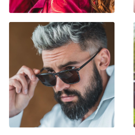
Prilagodljivi jastučići za nos:
Ne
Dodaci
Kutijica:
Da
Krpa za čišćenje:
Da
Ostalo
Spol:
Ženske
Kategorija:
Sunčane naočale
Marka:
Carolina Herrera
Upotreba:
Moda
Kod:
SHE752 05AH 56