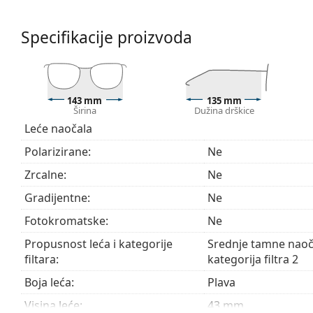
i otpornost na pucanje.
Naočale s UV 400 pružaju 100% zaštitu od štetnog s
Specifikacije proizvoda
filtar kategorije 2 (propusnost svjetla 18 – 43%) – s
sunčevo zračenje i za svakodnevno nošenje.
Pribor
143 mm
135 mm
Naočale isporučujemo s originalnom futrolom. Boja f
Širina
Dužina drškice
Krpa koja se nalazi u pakiranju idealna je za čišćen
Leće naočala
sadržavati tekstilnu vrećicu.
Polarizirane:
Ne
Pogledajte cijelu ponudu
sunčanih naočala
, gdje možet
Zrcalne:
Ne
Gradijentne:
Ne
Fotokromatske:
Ne
Propusnost leća i kategorije
Srednje tamne naoč
filtara:
kategorija filtra 2
Boja leća:
Plava
Visina leće:
43 mm